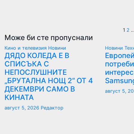
Ра
1
2
Може би сте пропуснали
на
Кино и телевизия
Новини
Новини
Тех
пу
ДЯДО КОЛЕДА Е В
Европей
СПИСЪКА С
потреби
на
НЕПОСЛУШНИТЕ
интерес
ст
„БРУТАЛНА НОЩ 2“ ОТ 4
Samsung
ДЕКЕМВРИ САМО В
август 5, 2
КИНАТА
август 5, 2026
Редактор