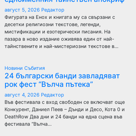
август 5, 2026
Редактор
Фигурата на Енох и книгата му са свързани с
десетки религиозни текстове, легенди,
мистификации и езотерически писания. На
пазара в ново издание оживява един от най-
тайнствените и най-мистериозни текстове в…
Новини
Събития
24 български банди завладяват
рок фест “Вълча пътека”
август 4, 2026
Редактор
Във фестивала с вход свободен се включват още
Конкурент, Даниел Пеев – Дънди и Десо, Кота 0 и
DeathRow Два дни и 24 банди на една сцена във
фестивала “Вълча…