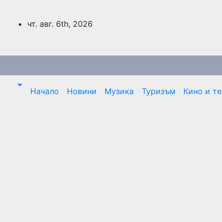
Skip
to
чт. авг. 6th, 2026
content
Начало
Новини
Музика
Туризъм
Кино и т