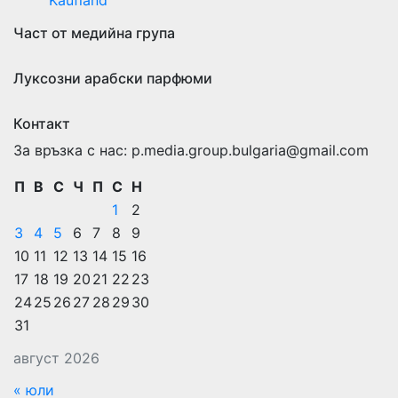
Kaufland
Част от медийна група
Луксозни арабски парфюми
Контакт
За връзка с нас: p.media.group.bulgaria@gmail.com
П
В
С
Ч
П
С
Н
1
2
3
4
5
6
7
8
9
10
11
12
13
14
15
16
17
18
19
20
21
22
23
24
25
26
27
28
29
30
31
август 2026
« юли