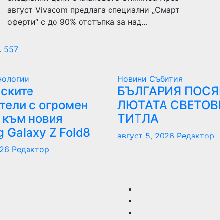
август Vivacom предлага специални „Смарт
оферти“ с до 90% отстъпка за над…
зделяне
…
557
нологии
Новини
Събития
бликациите
ските
БЪЛГАРИЯ ПОСЯ
тели с огромен
ЛЮТАТА СВЕТОВ
 към новия
ТИТЛА
раници
 Galaxy Z Fold8
август 5, 2026
Редактор
026
Редактор