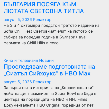
БЪЛГАРИЯ ПОСЯГА КЪМ
ЛЮТАТА СВЕТОВНА ТИТЛА
август 5, 2026
Редактор
На 3 и 4 октомври предстои третото издание на
Sofia Chilli Fest Световният елит на лютото се
събира за поредна година в България във
фермата на Chilli Hills в село…
Кино и телевизия
Новини
Проследяваме подготовката на
„Сиатъл Сийхоукс“ в HBO Max
август 5, 2026
Редактор
За първи път в историята на „Корави схватки“
действащият шампион на Super Bowl ще бъде в
центъра на поредицата на HBO и NFL Films
Документалната HBO Original поредица от пет…