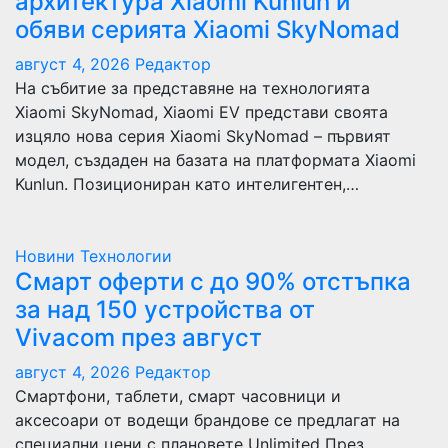
архитектура Xiaomi Kunlun и
обяви серията Xiaomi SkyNomad
август 4, 2026
Редактор
На събитие за представяне на технологията
Xiaomi SkyNomad, Xiaomi EV представи своята
изцяло нова серия Xiaomi SkyNomad – първият
модел, създаден на базата на платформата Xiaomi
Kunlun. Позициониран като интелигентен,…
Новини
Технологии
Смарт оферти с до 90% отстъпка
за над 150 устройства от
Vivacom през август
август 4, 2026
Редактор
Смартфони, таблети, смарт часовници и
аксесоари от водещи брандове се предлагат на
специални цени с плановете Unlimited През