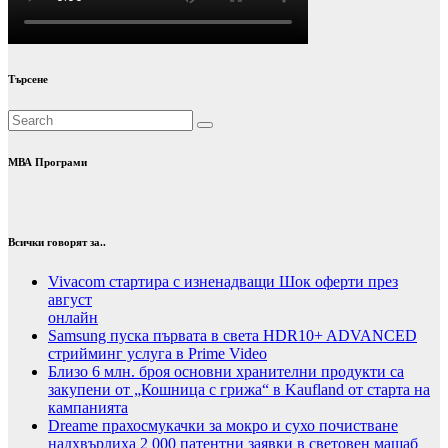
Търсене
МВА Програми
Всички говорят за..
Vivacom стартира с изненадващи Шок оферти през
август
онлайн
Samsung пуска първата в света HDR10+ ADVANCED
стрийминг услуга в Prime Video
Близо 6 млн. броя основни хранителни продукти са
закупени от „Кошница с грижа“ в Kaufland от старта на
кампанията
Dreame прахосмукачки за мокро и сухо почистване
надхвърлиха 2 000 патентни заявки в световен мащаб