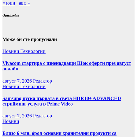
« юни
авг. »
Орифлейм
Може би сте пропуснали
Новини
Технологии
Vivacom стартира с изненадващи Шок оферти през август
онлайн
август 7, 2026
Редактор
Новини
Технологии
Samsung пуска първата в света HDR10+ ADVANCED
стрийминг услуга в Prime Video
август 7, 2026
Редактор
Новини
Близо 6 млн. броя основни хранителни продукти са