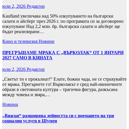
юли 2, 2026
Редактор
Kaufland увеличава над 50% изкупуването на български
салати и айсберг през 2026 г. по програмата си за договорено
изкупуване Над 2,2 млн. бр. български салати и айсберг ще
бъдат реализирани…
Кино и телевизия
Новини
ПРЕГРЪЩАМЕ МРАКА С „ВЪРКОЛАК“ ОТ 1 ЯНУАРИ
2027 САМО В КИНАТА
юли 2, 2026
Редактор
„Светът ти е прокълнат!“ Елате, божии чада, не се страхувайте
от мрака. Прегърнете го! Върколакът е сред най-иконичните
образи в световната култура – трагична фигура, разкъсана
между човека и звяра,…
Новини
„Вижън“ разширява дейността си с поемането на три
социални услуги в Шумен