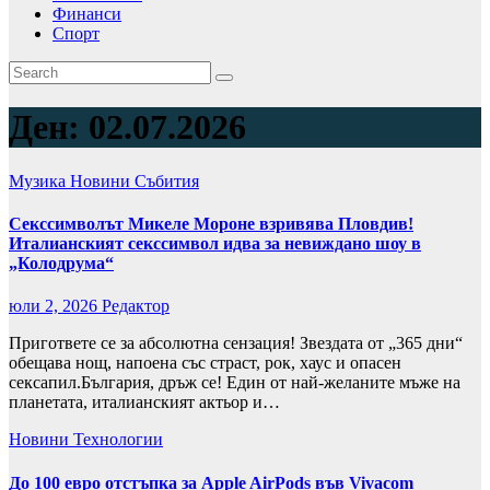
Финанси
Спорт
Ден:
02.07.2026
Музика
Новини
Събития
Секссимволът Микеле Мороне взривява Пловдив!
Италианският секссимвол идва за невиждано шоу в
„Колодрума“
юли 2, 2026
Редактор
Пригответе се за абсолютна сензация! Звездата от „365 дни“
обещава нощ, напоена със страст, рок, хаус и опасен
сексапил.България, дръж се! Един от най-желаните мъже на
планетата, италианският актьор и…
Новини
Технологии
До 100 евро отстъпка за Apple AirPods във Vivacom