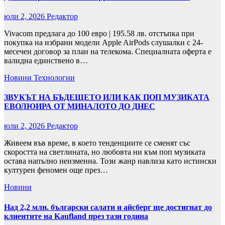
юли 2, 2026
Редактор
Vivacom предлага до 100 евро | 195.58 лв. отстъпка при
покупка на избрани модели Apple AirPods слушалки с 24-
месечен договор за план на телекома. Специалната оферта е
валидна единствено в…
Новини
Технологии
ЗВУКЪТ НА БЪДЕЩЕТО ИЛИ КАК ПОП МУЗИКАТА
ЕВОЛЮИРА ОТ МИНАЛОТО ДО ДНЕС
юли 2, 2026
Редактор
Живеем във време, в което тенденциите се сменят със
скоростта на светлината, но любовта ни към поп музиката
остава напълно неизменна. Този жанр навлиза като истински
културен феномен още през…
Новини
Над 2,2 млн. български салати и айсберг ще достигнат до
клиентите на Kaufland през тази година