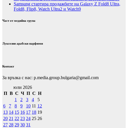
Samsung стартира продажбите на Galaxy Z Fold8 Ultra,
Fold8, Flip8, Watch Ultra2 и Watch9
Част от медийна група
Луксозни арабски парфюми
Контакт
За връзка с нас: p.media.group.bulgaria@gmail.com
юли 2026
П
В
С
Ч
П
С
Н
1
2
3
4
5
6
7
8
9
10
11
12
13
14
15
16
17
18
19
20
21
22
23
24
25
26
27
28
29
30
31