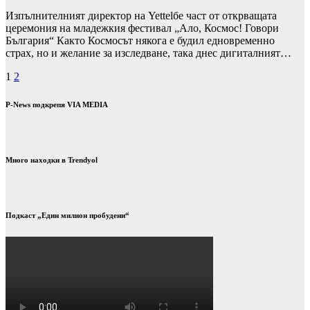
Изпълнителният директор на Yettelбе част от открващата
церемония на младежкия фестивал „Ало, Космос! Говори
България“ Както Космосът някога е будил едновременно
страх, но и желание за изследване, така днес дигиталният…
Разделяне
1
2
на
P-News подкрепя VIA MEDIA
публикациите
на
страници
Много находки в Trendyol
Подкаст „Един милион пробудени“