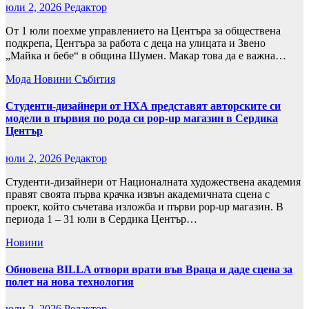
юли 2, 2026
Редактор
От 1 юли поехме управлението на Центъра за обществена
подкрепа, Центъра за работа с деца на улицата и Звено
„Майка и бебе“ в община Шумен. Макар това да е важна…
Мода
Новини
Събития
Студенти-дизайнери от НХА представят авторските си
модели в първия по рода си pop-up магазин в Сердика
Център
юли 2, 2026
Редактор
Студенти-дизайнери от Националната художествена академия
правят своята първа крачка извън академичната сцена с
проект, който съчетава изложба и първи pop-up магазин. В
периода 1 – 31 юли в Сердика Център…
Новини
Обновена BILLA отвори врати във Враца и даде сцена за
полет на нова технология
юли 2, 2026
Редактор