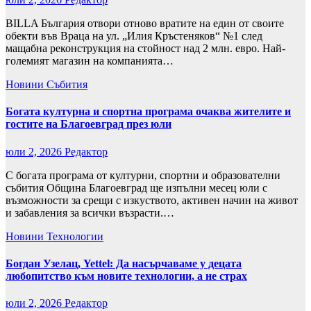
BILLA България отвори отново вратите на един от своите
обекти във Враца на ул. „Илия Кръстеняков“ №1 след
мащабна реконструкция на стойност над 2 млн. евро. Най-
големият магазин на компанията…
Новини
Събития
Богата културна и спортна програма очаква жителите и
гостите на Благоевград през юли
юли 2, 2026
Редактор
С богата програма от културни, спортни и образователни
събития Община Благоевград ще изпълни месец юли с
възможности за срещи с изкуството, активен начин на живот
и забавления за всички възрасти.…
Новини
Технологии
Богдан Узелац, Yettel: Да насърчаваме у децата
любопитство към новите технологии, а не страх
юли 2, 2026
Редактор