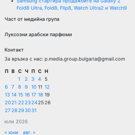
Samsung стартира продажбите на Galaxy Z
Fold8 Ultra, Fold8, Flip8, Watch Ultra2 и Watch9
Част от медийна група
Луксозни арабски парфюми
Контакт
За връзка с нас: p.media.group.bulgaria@gmail.com
П
В
С
Ч
П
С
Н
1
2
3
4
5
6
7
8
9
10
11
12
13
14
15
16
17
18
19
20
21
22
23
24
25
26
27
28
29
30
31
юли 2026
« юни
авг. »