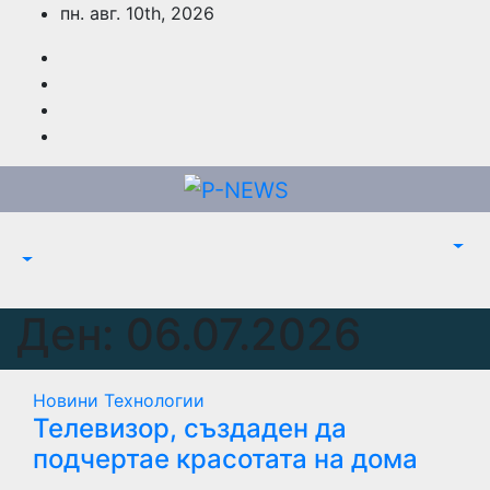
Skip
пн. авг. 10th, 2026
to
content
Ден:
06.07.2026
Новини
Технологии
Телевизор, създаден да
подчертае красотата на дома