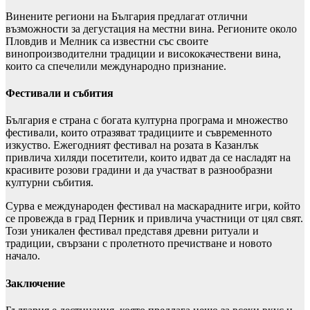
Винените региони на България предлагат отлични
възможности за дегустация на местни вина. Регионите около
Пловдив и Мелник са известни със своите
винопроизводителни традиции и висококачествени вина,
които са спечелили международно признание.
Фестивали и събития
България е страна с богата културна програма и множество
фестивали, които отразяват традициите и съвременното
изкуство. Ежегодният фестивал на розата в Казанлък
привлича хиляди посетители, които идват да се насладят на
красивите розови градини и да участват в разнообразни
културни събития.
Сурва е международен фестивал на маскарадните игри, който
се провежда в град Перник и привлича участници от цял свят.
Този уникален фестивал представя древни ритуали и
традиции, свързани с пролетното пречистване и новото
начало.
Заключение