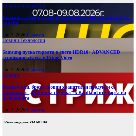
Новини
Технологии
Vivacom стартира с изненадващи Шок оферти през август
онлайн
авг. 7, 2026
Редактор
Новини
Технологии
Samsung пуска първата в света HDR10+ ADVANCED
стрийминг услуга в Prime Video
авг. 7, 2026
Редактор
Новини
Близо 6 млн. броя основни хранителни продукти са
закупени от „Кошница с грижа“ в Kaufland от старта на
кампанията
авг. 7, 2026
Редактор
P-News подкрепя VIA MEDIA