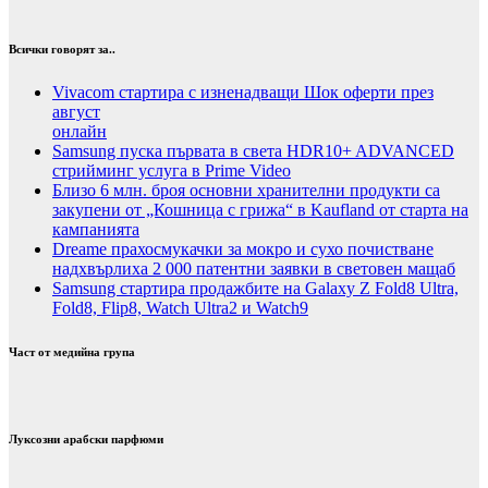
Всички говорят за..
Vivacom стартира с изненадващи Шок оферти през
август
онлайн
Samsung пуска първата в света HDR10+ ADVANCED
стрийминг услуга в Prime Video
Близо 6 млн. броя основни хранителни продукти са
закупени от „Кошница с грижа“ в Kaufland от старта на
кампанията
Dreame прахосмукачки за мокро и сухо почистване
надхвърлиха 2 000 патентни заявки в световен мащаб
Samsung стартира продажбите на Galaxy Z Fold8 Ultra,
Fold8, Flip8, Watch Ultra2 и Watch9
Част от медийна група
Луксозни арабски парфюми