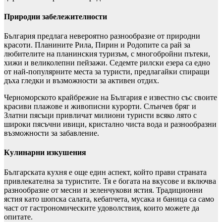
Природни забележителности
България предлага невероятно разнообразие от природни
красоти. Планините Рила, Пирин и Родопите са рай за
любителите на планинския туризъм, с многобройни пътеки,
хижи и великолепни пейзажи. Седемте рилски езера са едно
от най-популярните места за туристи, предлагайки спиращи
дъха гледки и възможности за активен отдих.
Черноморското крайбрежие на България е известно със своите
красиви плажове и живописни курорти. Слънчев бряг и
Златни пясъци привличат милиони туристи всяко лято с
широки пясъчни ивици, кристално чиста вода и разнообразни
възможности за забавление.
Кулинарни изкушения
Българската кухня е още един аспект, който прави страната
привлекателна за туристите. Тя е богата на вкусове и включва
разнообразие от месни и зеленчукови ястия. Традиционни
ястия като шопска салата, кебапчета, мусака и баница са само
част от гастрономическите удоволствия, които можете да
опитате.