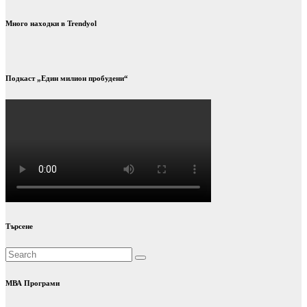
Много находки в Trendyol
Подкаст „Един милион пробудени“
Търсене
МВА Програми