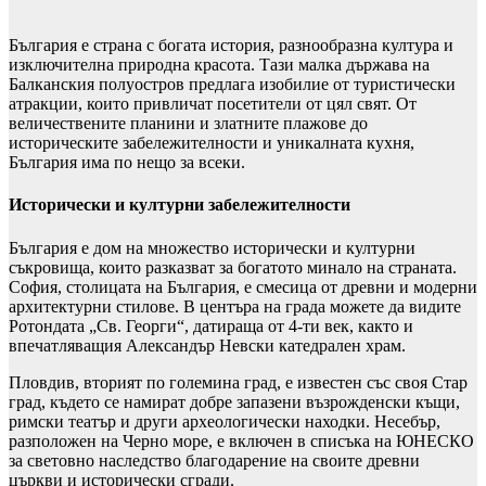
България е страна с богата история, разнообразна култура и
изключителна природна красота. Тази малка държава на
Балканския полуостров предлага изобилие от туристически
атракции, които привличат посетители от цял свят. От
величествените планини и златните плажове до
историческите забележителности и уникалната кухня,
България има по нещо за всеки.
Исторически и културни забележителности
България е дом на множество исторически и културни
съкровища, които разказват за богатото минало на страната.
София, столицата на България, е смесица от древни и модерни
архитектурни стилове. В центъра на града можете да видите
Ротондата „Св. Георги“, датираща от 4-ти век, както и
впечатляващия Александър Невски катедрален храм.
Пловдив, вторият по големина град, е известен със своя Стар
град, където се намират добре запазени възрожденски къщи,
римски театър и други археологически находки. Несебър,
разположен на Черно море, е включен в списъка на ЮНЕСКО
за световно наследство благодарение на своите древни
църкви и исторически сгради.