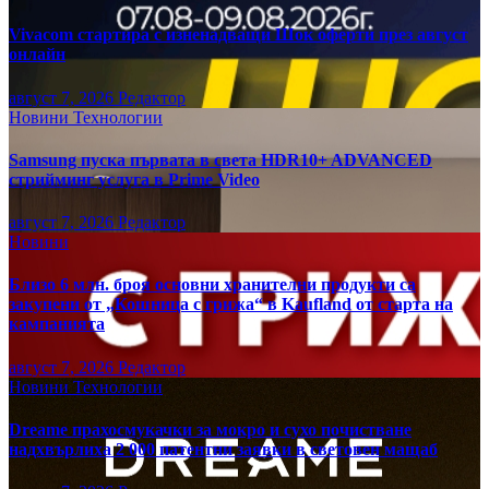
Vivacom стартира с изненадващи Шок оферти през август
онлайн
август 7, 2026
Редактор
Новини
Технологии
Samsung пуска първата в света HDR10+ ADVANCED
стрийминг услуга в Prime Video
август 7, 2026
Редактор
Новини
Близо 6 млн. броя основни хранителни продукти са
закупени от „Кошница с грижа“ в Kaufland от старта на
кампанията
август 7, 2026
Редактор
Новини
Технологии
Dreame прахосмукачки за мокро и сухо почистване
надхвърлиха 2 000 патентни заявки в световен мащаб