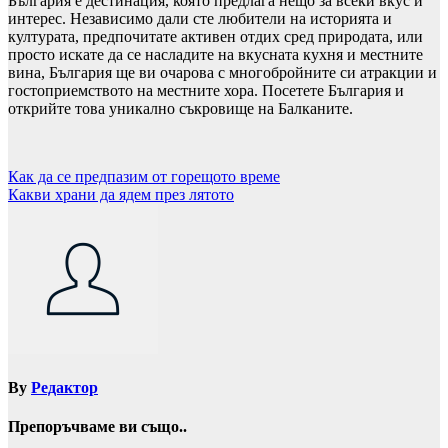
България е дестинация, която предлага нещо за всеки вкус и
интерес. Независимо дали сте любители на историята и
културата, предпочитате активен отдих сред природата, или
просто искате да се насладите на вкусната кухня и местните
вина, България ще ви очарова с многобройните си атракции и
гостоприемството на местните хора. Посетете България и
открийте това уникално съкровище на Балканите.
Навигация
Как да се предпазим от горещото време
Какви храни да ядем през лятото
By
Редактор
Препоръчваме ви също..