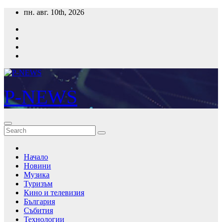
Skip
пн. авг. 10th, 2026
to
content
P-NEWS
Начало
Новини
Музика
Туризъм
Кино и телевизия
България
Събития
Технологии