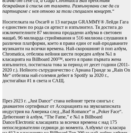
всичко от себе си, а Gaga Chromatica Ball представя
безкрайния ѝ списък от таланти. Развълнувани сме да си
партнираме с нея отново за този специален концерт.
“
Носителката на Oscar® и 13 награди GRAMMY® Лейди Гага
е единствен по рода си артист и изпълнител. Тя достига до
изключителните 87 милиона продадени албума в световен
мащаб, 96 милиарда стриймвания и 516 милиона слушания в
различни платформи, което я прави един от най-продаваните
музиканти на всички времена. Най-скорошният ѝ поп албум,
Chromatica, отбеляза нейния шести пореден албум №1 в
класацията на Billboard 200™, което я прави първата жена
изпълнител, постигнала това за период от десет години (2011-
2020 г.). Нейното сътрудничество с Ариана Гранде за „Rain On
Me“ отбеляза най-големия дебют в Spotify за 2020 г.,
достигайки #1 в света и САЩ.
През 2023 г. „Just Dance“ стана нейният трети сингъл с
диамантен сертификат от Асоциацията на звукозаписната
индустрия на Америка след „Bad Romance“ и „Poker Face“.
Дебютният ѝ албум, “The Fame,” е №1 в Billboard
Dance/Electronic класацията за всички времена с над 175
непоследователни седмици до момента. Албумът се класира
на #12 в класацията на Billboard Top 200 за най-добри албуми