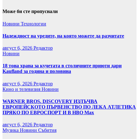
Може би сте пропуснали
Новини
Технологии
Надеждност на уредите, на която можете да разчитате
август 6, 2026
Редактор
Новини
18 тона храна за кучетата в столичните приюти дари
Kaufland за година и половина
август 6, 2026
Редактор
Кино и телевизия
Новини
WARNER BROS. DISCOVERY ИЗЛЪЧВА
ЕВРОПЕЙСКОТО ПЪРВЕНСТВО ПО ЛЕКА АТЛЕТИКА
ПРЯКО ПО ЕВРОСПОРТ И В НВО Мах
август 6, 2026
Редактор
Музика
Новини
Събития