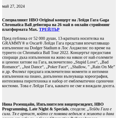
май 27, 2024
Специалният HBO Original концерт на Лейди Гага Gaga
Chromatica Ball дебютира на 26 май в онлайн стрийминг
платформата Max.
ТРЕЙЛЪР
Пред публика от 52 000 души, 13-кратната носителка на
GRAMMY® и Oscar® Лейди Гага представя впечатляващо
изпълнение на Dodger Stadium в Лос Анджелис по време на
турнето си Chromatica Ball Tour 2022. Концертът предоставя
спиращи дъха изпълнения на живо на някои от най-големите
и ценени хитове на Гага, включително „Stupid Love“, „Bad
Romance“, „Just Dance“, „Poker Face“, „Shallow, ” „Rain On Me”
и др. Филмът предлага изключителни моменти и интимни
изпълнения на пиано, допълнени вълнуваща хореография,
интензивна пиротехника и набор от емблематични сценични
костюми. Това е Лейди Гага, каквато не сме я виждали досега.
Нина Розенщайн, Изпълнителен вицепрезидент, HBO
Programming, Late Night & Specials
, споделя: „
Лейди Гага е
сила. Тя е артист, който се появява веднъж в живота и дава