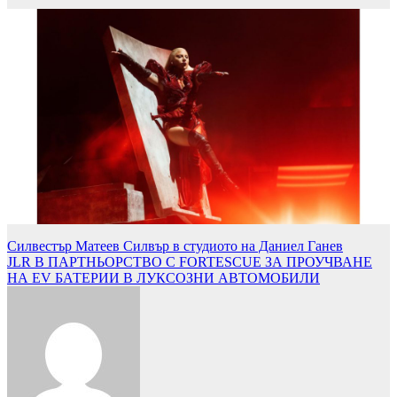
Навигация
Силвестър Матеев Силвър в студиото на Даниел Ганев
JLR В ПАРТНЬОРСТВО С FORTESCUE ЗА ПРОУЧВАНЕ
НА EV БАТЕРИИ В ЛУКСОЗНИ АВТОМОБИЛИ