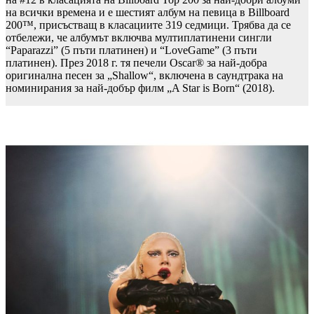
на всички времена и е шестият албум на певица в Billboard
200™, присъстващ в класациите 319 седмици. Трябва да се
отбележи, че албумът включва мултиплатинени сингли
“Paparazzi” (5 пъти платинен) и “LoveGame” (3 пъти
платинен). През 2018 г. тя печели Oscar® за най-добра
оригинална песен за „Shallow“, включена в саундтрака на
номинирания за най-добър филм „A Star is Born“ (2018).