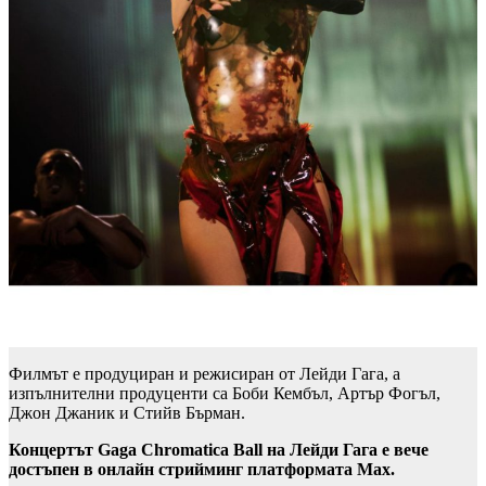
Филмът е продуциран и режисиран от Лейди Гага, а
изпълнителни продуценти са Боби Кембъл, Артър Фогъл,
Джон Джаник и Стийв Бърман.
Концертът Gaga Chromatica Ball на Лейди Гага е вече
достъпен в онлайн стрийминг платформата Max.