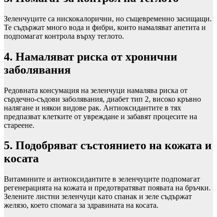
Зеленчуците са нискокалорични, но същевременно засищащи.
Те съдържат много вода и фибри, които намаляват апетита и
подпомагат контрола върху теглото.
4. Намаляват риска от хронични
заболявания
Редовната консумация на зеленчуци намалява риска от
сърдечно-съдови заболявания, диабет тип 2, високо кръвно
налягане и някои видове рак. Антиоксидантите в тях
предпазват клетките от увреждане и забавят процесите на
стареене.
5. Подобряват състоянието на кожата и
косата
Витамините и антиоксидантите в зеленчуците подпомагат
регенерацията на кожата и предотвратяват появата на бръчки.
Зелените листни зеленчуци като спанак и зеле съдържат
желязо, което спомага за здравината на косата.