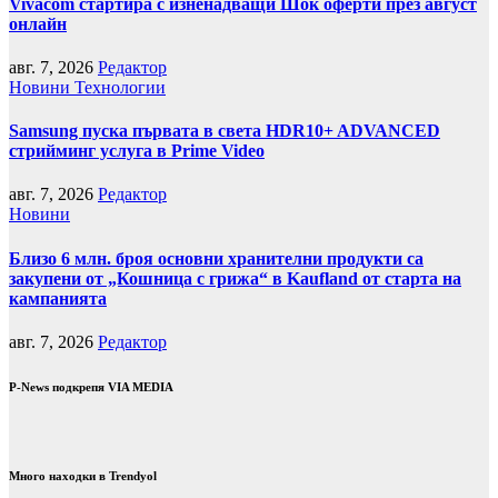
Vivacom стартира с изненадващи Шок оферти през август
онлайн
авг. 7, 2026
Редактор
Новини
Технологии
Samsung пуска първата в света HDR10+ ADVANCED
стрийминг услуга в Prime Video
авг. 7, 2026
Редактор
Новини
Близо 6 млн. броя основни хранителни продукти са
закупени от „Кошница с грижа“ в Kaufland от старта на
кампанията
авг. 7, 2026
Редактор
P-News подкрепя VIA MEDIA
Много находки в Trendyol