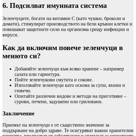
6. Подсилват имунната система
Зеленчуците, богати на витамин C (като чушки, броколи и
домати), стимулират производството на бели кръвни клетки и
повишават защитните сили на организма срещу инфекции и
вируси.
Как да включим повече зеленчуци в
менюто си?
Добавяйте зеленчуци към всяко хранене – например
салата или гарнитура.
Пийте зеленчукови смутита и сокове.
Използвайте зеленчуци като основа за супи, яхнии и
гювечи.
Опитайте различни видове и методи на приготвяне –
сурови, печени, задушени или гриловани.
Заключение
Приемът на зеленчуци е от съществено значение за
поддържане на добро здраве. Те осигуряват важни хранителни
вещества, предпазват от заболявания и спомагат за цялостното