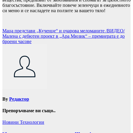
благосъстояние. Включвайте повече зеленчуци в ежедневното
си меню и се насладете на ползите за вашето тяло!
Навигация
Маца представи „Кученце“ и очарова меломаните /ВИДЕО/
Малена с дебютен проект в „Ара Мюзик“ – премиерата е до
броени часове
By
Редактор
Препоръчваме ви също..
Новини
Технологии