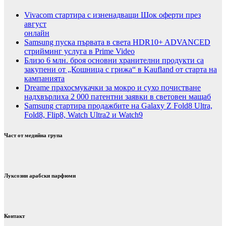
Vivacom стартира с изненадващи Шок оферти през
август
онлайн
Samsung пуска първата в света HDR10+ ADVANCED
стрийминг услуга в Prime Video
Близо 6 млн. броя основни хранителни продукти са
закупени от „Кошница с грижа“ в Kaufland от старта на
кампанията
Dreame прахосмукачки за мокро и сухо почистване
надхвърлиха 2 000 патентни заявки в световен мащаб
Samsung стартира продажбите на Galaxy Z Fold8 Ultra,
Fold8, Flip8, Watch Ultra2 и Watch9
Част от медийна група
Луксозни арабски парфюми
Контакт