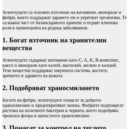
Зеленчуците са основен източник на витамини, минерали и
фибри, които поддържат здравето ни и укрепват организма. Те
са важна част от балансираното хранене и играят ключова
роля в превенцията на редица заболявания.
1. Богат източник на хранителни
вещества
Зеленчуците съдържат витамини като C, A, K, B-комплекс,
както и минерали като калий, магнезий, желязо и калций.
Тези вещества поддържат имунната система, костите,
зрението и здравето на кожата.
2. Подобряват храносмилането
Богати на фибри, зеленчуците помагат за доброто
храносмилане и предотвратяват запека. Фибрите подпомагат
растежа на полезните бактерии в червата, което подобрява
чревната флора и цялостното храносмилане.
3. Помагат за контрол на теглото