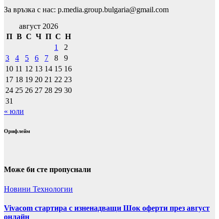
За връзка с нас: p.media.group.bulgaria@gmail.com
август 2026
П
В
С
Ч
П
С
Н
1
2
3
4
5
6
7
8
9
10
11
12
13
14
15
16
17
18
19
20
21
22
23
24
25
26
27
28
29
30
31
« юли
Орифлейм
Може би сте пропуснали
Новини
Технологии
Vivacom стартира с изненадващи Шок оферти през август
онлайн