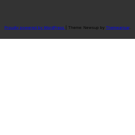
Proudly powered by WordPress
|
Theme: Newsup by
Themeansar
.