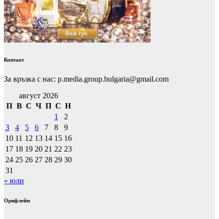
Контакт
За връзка с нас: p.media.group.bulgaria@gmail.com
август 2026
П
В
С
Ч
П
С
Н
1
2
3
4
5
6
7
8
9
10
11
12
13
14
15
16
17
18
19
20
21
22
23
24
25
26
27
28
29
30
31
« юли
Орифлейм