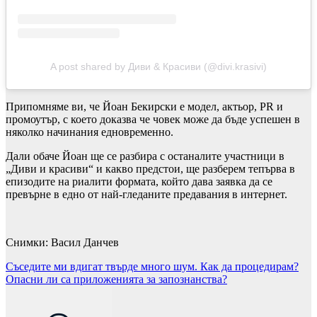
A post shared by Диви & Красиви (@divi.krasivi)
Припомняме ви, че Йоан Бекирски е модел, актьор, PR и
промоутър, с което доказва че човек може да бъде успешен в
няколко начинания едновременно.
Дали обаче Йоан ще се разбира с останалите участници в
„Диви и красиви“ и какво предстои, ще разберем тепърва в
епизодите на риалити формата, който дава заявка да се
превърне в едно от най-гледаните предавания в интернет.
Снимки: Васил Данчев
Навигация
Съседите ми вдигат твърде много шум. Как да процедирам?
Опасни ли са приложенията за запознанства?