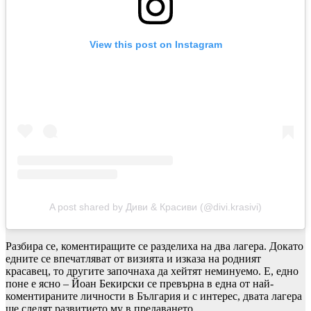
View this post on Instagram
A post shared by Диви & Красиви (@divi.krasivi)
Разбира се, коментиращите се разделиха на два лагера. Докато
едните се впечатляват от визията и изказа на родният
красавец, то другите започнаха да хейтят неминуемо. Е, едно
поне е ясно – Йоан Бекирски се превърна в една от най-
коментираните личности в България и с интерес, двата лагера
ще следят развитието му в предаването.