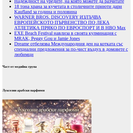
Надеждност на уредите, на която можете да разчитате
18 тона храна за кучетата в столичните приюти дари
Kaufland за година и половина
WARNER BROS. DISCOVERY ИЗЛЪЧВА
ЕВРОПЕЙСКОТО ПЪРВЕНСТВО ПО ЛЕКА
АТЛЕТИКА ПРЯКО ПО ЕВРОСПОРТ И В НВО Мах
EXE Beach Festival навлиза в своята кулминация с
MRAK, Peggy Gou и Jamie Jones
Dreame отбелязва Международния ден на котката със
специални предложения за по-чист въздух в домовете с
любимци
Част от медийна група
Луксозни арабски парфюми