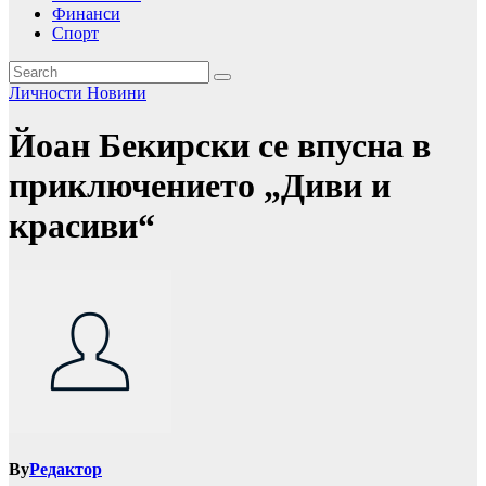
Финанси
Спорт
Личности
Новини
Йоан Бекирски се впусна в
приключението „Диви и
красиви“
By
Редактор