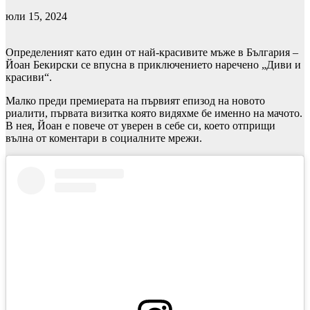
юли 15, 2024
Определеният като един от най-красивите мъже в България –
Йоан Бекирски се впусна в приключението наречено „Диви и
красиви“.
Малко преди премиерата на първият епизод на новото
риалити, първата визитка която видяхме бе именно на мачото.
В нея, Йоан е повече от уверен в себе си, което отприщи
вълна от коментари в социалните мрежи.