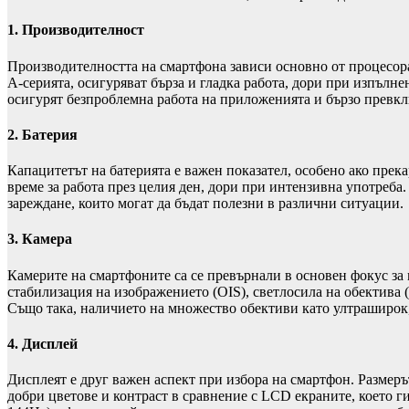
1.
Производителност
Производителността на смартфона зависи основно от процесор
A-серията, осигуряват бърза и гладка работа, дори при изпъл
осигурят безпроблемна работа на приложенията и бързо превк
2.
Батерия
Капацитетът на батерията е важен показател, особено ако пре
време за работа през целия ден, дори при интензивна употреб
зареждане, които могат да бъдат полезни в различни ситуации.
3.
Камера
Камерите на смартфоните са се превърнали в основен фокус за
стабилизация на изображението (OIS), светлосила на обектива (
Също така, наличието на множество обективи като ултраширок,
4.
Дисплей
Дисплеят е друг важен аспект при избора на смартфон. Размер
добри цветове и контраст в сравнение с LCD екраните, което г