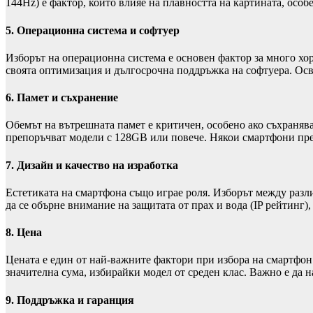
144Hz) е фактор, който влияе на плавността на картината, особ
5.
Операционна система и софтуер
Изборът на операционна система е основен фактор за много хор
своята оптимизация и дългосрочна поддръжка на софтуера. Осв
6.
Памет и съхранение
Обемът на вътрешната памет е критичен, особено ако съхраня
препоръчват модели с 128GB или повече. Някои смартфони пред
7.
Дизайн и качество на изработка
Естетиката на смартфона също играе роля. Изборът между разли
да се обърне внимание на защитата от прах и вода (IP рейтинг
8.
Цена
Цената е един от най-важните фактори при избора на смартфон.
значителна сума, избирайки модел от среден клас. Важно е да 
9.
Поддръжка и гаранция