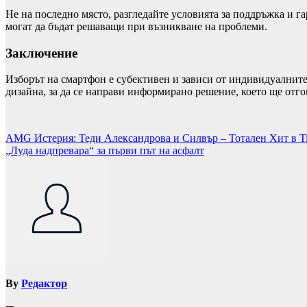
Не на последно място, разгледайте условията за поддръжка и г
могат да бъдат решаващи при възникване на проблеми.
Заключение
Изборът на смартфон е субективен и зависи от индивидуалните
дизайна, за да се направи информирано решение, което ще отго
Навигация
AMG Истерия: Теди Александрова и Силвър – Тотален Хит в T
„Луда надпревара“ за първи път на асфалт
By
Редактор