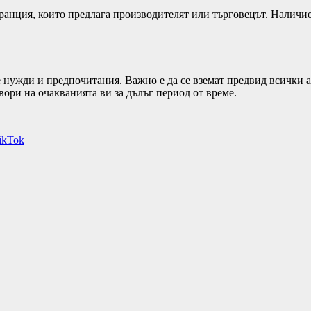
аранция, които предлага производителят или търговецът. Наличие
 нужди и предпочитания. Важно е да се вземат предвид всички ас
вори на очакванията ви за дълъг период от време.
ikTok