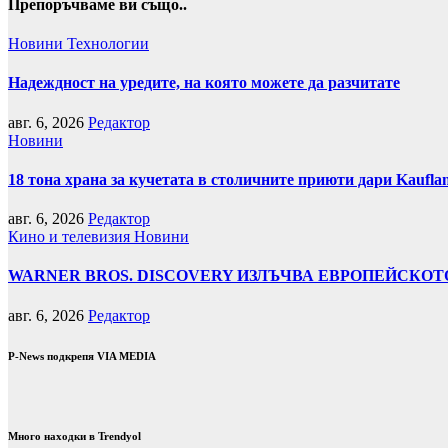
Препоръчваме ви също..
Новини
Технологии
Надеждност на уредите, на която можете да разчитате
авг. 6, 2026
Редактор
Новини
18 тона храна за кучетата в столичните приюти дари Kaufla
авг. 6, 2026
Редактор
Кино и телевизия
Новини
WARNER BROS. DISCOVERY ИЗЛЪЧВА ЕВРОПЕЙСКОТО
авг. 6, 2026
Редактор
P-News подкрепя VIA MEDIA
Много находки в Trendyol