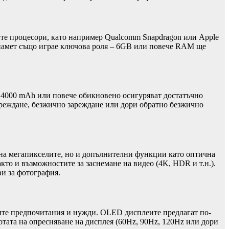
те процесори, като например Qualcomm Snapdragon или Apple
а памет също играе ключова роля – 6GB или повече RAM ще
ет 4000 mAh или повече обикновено осигуряват достатъчно
зареждане, безжично зареждане или дори обратно безжично
т на мегапикселите, но и допълнителни функции като оптична
кто и възможностите за заснемане на видео (4K, HDR и т.н.).
и за фотография.
ашите предпочитания и нужди. OLED дисплеите предлагат по-
отата на опресняване на дисплея (60Hz, 90Hz, 120Hz или дори