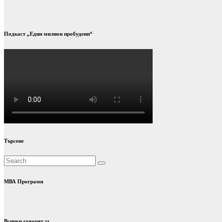
Подкаст „Един милион пробудени“
Търсене
МВА Програми
Всички говорят за..