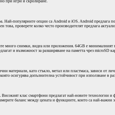
ено при игри и скролиране.
а. Най-популярните опции са Android и iOS. Android предлага по
ен това, проверете колко често производителят предлага актуали
вате много снимки, видеа или приложения. 64GB е минималният п
лагат и възможност за разширяване на паметта чрез microSD кар
чни материали, като стъкло, метал или пластмаса, зависи от ли
), която осигурява допълнителна устойчивост при използване в ра
 Високият клас смартфони предлагат най-новите технологии и фу
намерите баланс между цената и функциите, които са най-важни за