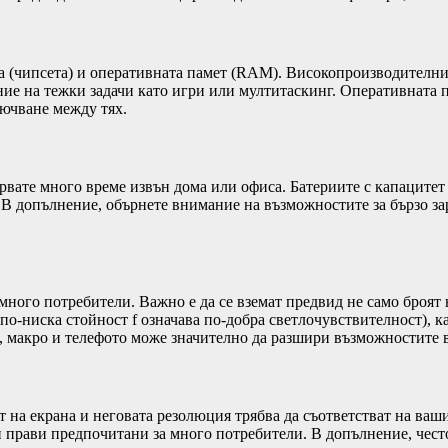
а (чипсета) и оперативната памет (RAM). Високопроизводителни
нение на тежки задачи като игри или мултитаскинг. Оперативнат
лючване между тях.
карвате много време извън дома или офиса. Батериите с капацит
а. В допълнение, обърнете внимание на възможностите за бързо 
 много потребители. Важно е да се вземат предвид не само броя
по-ниска стойност f означава по-добра светлочувствителност), ка
 макро и телефото може значително да разшири възможностите в
ът на екрана и неговата резолюция трябва да съответстват на в
и прави предпочитани за много потребители. В допълнение, чест