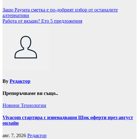
Навигация
Защо Paysera сметка е по-добрият избор от останалите
алтернативи
Работа от вкъщи? Ето 5 предложения
By
Редактор
Препоръчваме ви също..
Новини
Технологии
Vivacom стартира с изненадващи Шок оферти през август
онлайн
авг. 7, 2026
Редактор