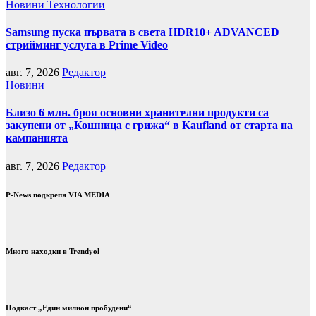
Новини
Технологии
Samsung пуска първата в света HDR10+ ADVANCED
стрийминг услуга в Prime Video
авг. 7, 2026
Редактор
Новини
Близо 6 млн. броя основни хранителни продукти са
закупени от „Кошница с грижа“ в Kaufland от старта на
кампанията
авг. 7, 2026
Редактор
P-News подкрепя VIA MEDIA
Много находки в Trendyol
Подкаст „Един милион пробудени“