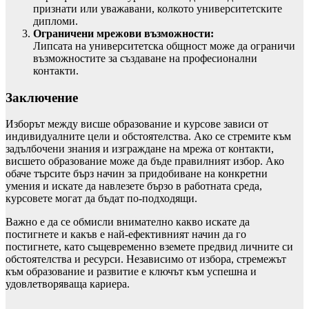
признати или уважавани, колкото университетските
дипломи.
Ограничени мрежови възможности:
Липсата на университетска общност може да ограничи
възможностите за създаване на професионални
контакти.
Заключение
Изборът между висше образование и курсове зависи от
индивидуалните цели и обстоятелства. Ако се стремите към
задълбочени знания и изграждане на мрежа от контакти,
висшето образование може да бъде правилният избор. Ако
обаче търсите бърз начин за придобиване на конкретни
умения и искате да навлезете бързо в работната среда,
курсовете могат да бъдат по-подходящи.
Важно е да се обмисли внимателно какво искате да
постигнете и какъв е най-ефективният начин да го
постигнете, като същевременно вземете предвид личните си
обстоятелства и ресурси. Независимо от избора, стремежът
към образование и развитие е ключът към успешна и
удовлетворяваща кариера.