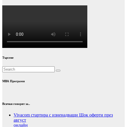
Търсене
МВА Програми
Всички говорят за..
Vivacom стартира с изненадващи Шок оферти през
август
онлайн