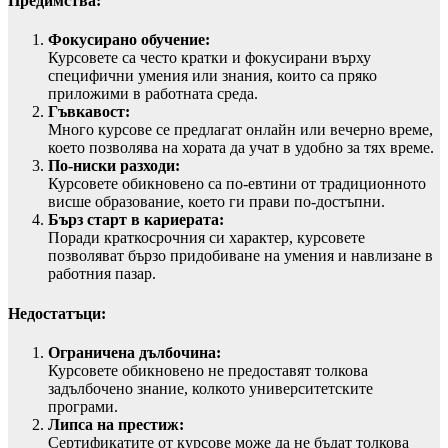
Предимства:
Фокусирано обучение:
Курсовете са често кратки и фокусирани върху
специфични умения или знания, които са пряко
приложими в работната среда.
Гъвкавост:
Много курсове се предлагат онлайн или вечерно време,
което позволява на хората да учат в удобно за тях време.
По-ниски разходи:
Курсовете обикновено са по-евтини от традиционното
висше образование, което ги прави по-достъпни.
Бърз старт в кариерата:
Поради краткосрочния си характер, курсовете
позволяват бързо придобиване на умения и навлизане в
работния пазар.
Недостатъци:
Ограничена дълбочина:
Курсовете обикновено не предоставят толкова
задълбочено знание, колкото университетските
програми.
Липса на престиж:
Сертификатите от курсове може да не бъдат толкова