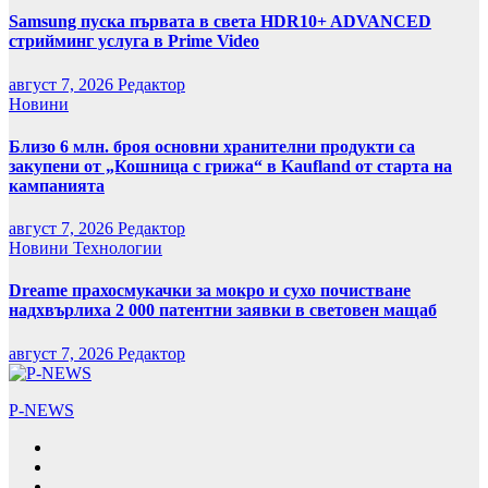
Samsung пуска първата в света HDR10+ ADVANCED
стрийминг услуга в Prime Video
август 7, 2026
Редактор
Новини
Близо 6 млн. броя основни хранителни продукти са
закупени от „Кошница с грижа“ в Kaufland от старта на
кампанията
август 7, 2026
Редактор
Новини
Технологии
Dreame прахосмукачки за мокро и сухо почистване
надхвърлиха 2 000 патентни заявки в световен мащаб
август 7, 2026
Редактор
P-NEWS