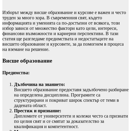
Изборът между висше образование и курсове е важен и често
труден за много хора. В съвременния свят, където
информацията и уменията са по-достъпни от всякога, този
избор зависи от множество фактори като цели, интереси,
финансови възможности и кариерни перспективи. В тази
статия ще разгледаме предимствата и недостатъците на
висшето образование и курсовете, за да помогнем в процеса
на вземане на решение.
Висше образование
Предимства:
Дълбочина на знанието:
Висшето образование предоставя задълбочено разбиране
на определена дисциплина. Програмите са
структурирани и покриват широк спектър от теми в
дадената област.
Престиж и признание:
Дипломите от университети и колежи често са признати
по целия свят и се смятат за доказателство за
квалификация и компетентност.