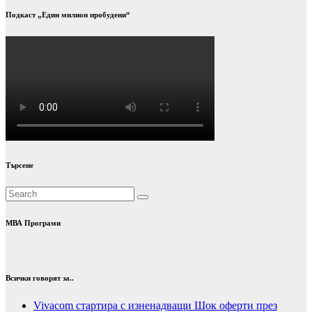
Подкаст „Един милион пробудени“
Търсене
МВА Програми
Всички говорят за..
Vivacom стартира с изненадващи Шок оферти през