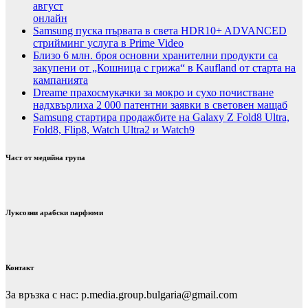
август
онлайн
Samsung пуска първата в света HDR10+ ADVANCED
стрийминг услуга в Prime Video
Близо 6 млн. броя основни хранителни продукти са
закупени от „Кошница с грижа“ в Kaufland от старта на
кампанията
Dreame прахосмукачки за мокро и сухо почистване
надхвърлиха 2 000 патентни заявки в световен мащаб
Samsung стартира продажбите на Galaxy Z Fold8 Ultra,
Fold8, Flip8, Watch Ultra2 и Watch9
Част от медийна група
Луксозни арабски парфюми
Контакт
За връзка с нас: p.media.group.bulgaria@gmail.com