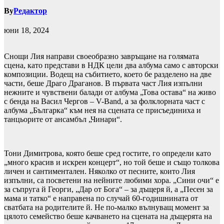
By
Редактор
юни 18, 2024
Снощи Лия направи своеобразно завръщане на голямата
сцена, като представи в НДК цели два албума само с авторски
композиции. Водещ на събитието, което бе разделено на две
части, беше Драго Драганов. В първата част Лия изпълни
нежните и чувствени балади от албума „Това остава“ на живо
с бенда на Васил Чергов – V-Band, a за фолклорната част с
албума „Българка“ към нея на сцената се присъединиха и
танцьорите от ансамбъл „Чинари“.
Тони Димитрова, която беше сред гостите, го определи като
„много красив и искрен концерт“, но той беше и също толкова
личен и сантиментален. Няколко от песните, които Лия
изпълни, са посветени на нейните любими хора. „Сини очи“ е
за съпруга й Георги, „Дар от Бога“ – за дъщеря й, а „Песен за
мама и татко“ е направена по случай 60-годишнината от
сватбата на родителите й. Не по-малко вълнуващ момент за
цялото семейство беше качването на сцената на дъщерята на