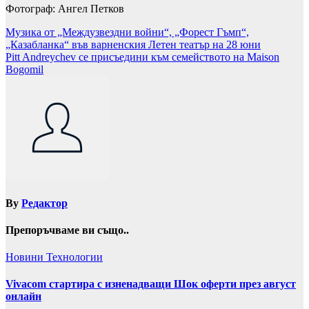
Фотограф: Ангел Петков
Навигация
Музика от „Междузвездни войни“, „Форест Гъмп“,
„Казабланка“ във варненския Летен театър на 28 юни
Pitt Andreychev се присъедини към семейството на Maison
Bogomil
By
Редактор
Препоръчваме ви също..
Новини
Технологии
Vivacom стартира с изненадващи Шок оферти през август
онлайн