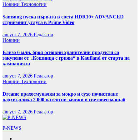
Новини
Технологии
Samsung пуска първата в света HDR10+ ADVANCED
стрийминг услуга в Prime Video
август 7, 2026
Редактор
Новини
Близо 6 млн. броя основни хранителни продукти са
закупени от „Кошница с грижа“ в Kaufland от старта на
кампанията
август 7, 2026
Редактор
Новини
Технологии
Dreame прахосмукачки за мокро и сухо почистване
надхвърлиха 2 000 патентни заявки в световен мащаб
август 7, 2026
Редактор
P-NEWS