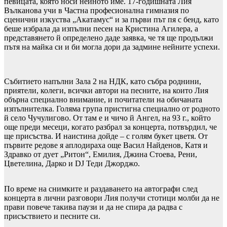
певицата, която носи нейното име. 17-годишната Лия
Вълканова учи в Частна професионална гимназия по
сценични изкуства „Акатамус“ и за първи път пя с бенд, като
беше избрала да изпълни песен на Кристина Агилера, а
представянето й определено даде заявка, че тя ще продължи
пътя на майка си и би могла дори да задмине нейните успехи.
Събитието напълни Зала 2 на НДК, като събра роднини,
приятели, колеги, всички автори на песните, на които Лия
обърна специално внимание, и почитатели на обичаната
изпълнителка. Голяма група пристигна специално от родното
й село Чучулигово. От там е и чичо й Ангел, на 93 г., който
още преди месеци, когато разбрал за концерта, потвърдил, че
ще присъства. И наистина дойде – с голям букет цветя. От
първите редове я аплодираха още Васил Найденов, Катя и
Здравко от дует „Ритон“, Емилия, Джина Стоева, Рени,
Цветелина, Дарко и DJ Теди Джорджо.
По време на снимките и раздаването на автографи след
концерта в лични разговори Лия получи стотици молби да не
прави повече такива паузи и да не спира да радва с
присъствието и песните си.