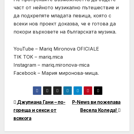
част от нейното музикално пътешествие и
да подкрепяте младата певица, която с
всеки нов проект доказва, че е готова да
покори върховете на българската музика.
YouTube – Mariq Mironova OFICIALE
TIK TOK – mariq.mica
Instagram – mariq.mironova-mica
Facebook – Мария миронова-мица.
Навигация
Джулиана Гани – по-
P-News ви пожелава
гореща и секси от
Весела Коледа!
всякога