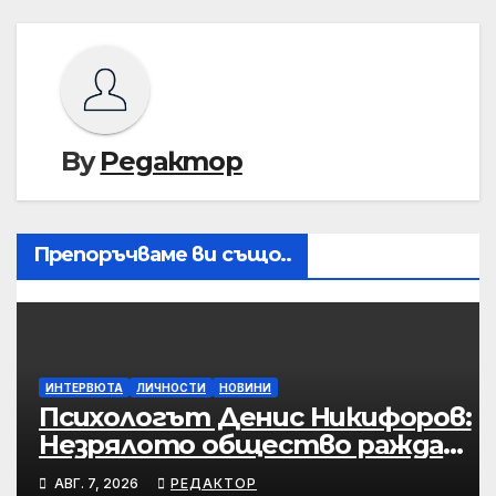
By
Редактор
Препоръчваме ви също..
ИНТЕРВЮТА
ЛИЧНОСТИ
НОВИНИ
Психологът Денис Никифоров:
Незрялото общество ражда
зрели трагедии
АВГ. 7, 2026
РЕДАКТОР