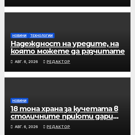
НОВИНИ
ТЕХНОЛОГИИ
Надеждност на уредите, на
която можете да разчитате
АВГ. 6, 2026
РЕДАКТОР
НОВИНИ
18 тона храна за кучетата в
столичните приюти дари
Kaufland за година и половина
АВГ. 6, 2026
РЕДАКТОР