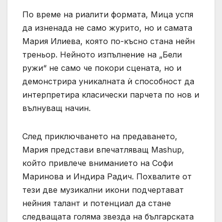
По време на риалити формата, Мица успя
да изненада не само журито, но и самата
Мария Илиева, която по-късно стана нейн
треньор. Нейното изпълнение на „Бели
ружи“ не само че покори сцената, но и
демонстрира уникалната ѝ способност да
интерпретира класически парчета по нов и
вълнуващ начин.
След приключването на предаването,
Мария представи впечатляващ Mashup,
който привлече вниманието на Софи
Маринова и Индира Радич. Похвалите от
тези две музикални икони подчертават
нейния талант и потенциал да стане
следващата голяма звезда на българската