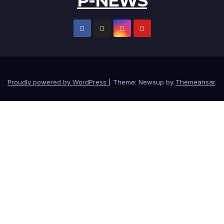
P-NEWS
Proudly powered by WordPress
|
Theme: Newsup by
Themeansar
.