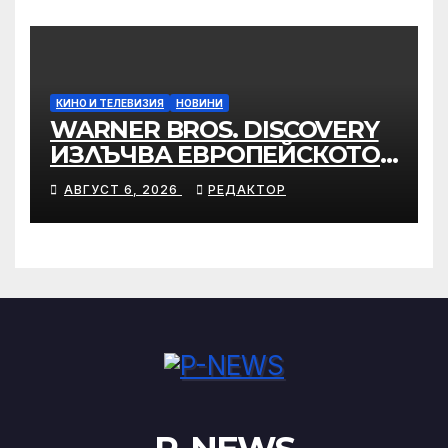
КИНО И ТЕЛЕВИЗИЯ
НОВИНИ
WARNER BROS. DISCOVERY
ИЗЛЪЧВА ЕВРОПЕЙСКОТО
ПЪРВЕНСТВО ПО ЛЕКА
АВГУСТ 6, 2026
РЕДАКТОР
АТЛЕТИКА ПРЯКО ПО
ЕВРОСПОРТ И В НВО Мах