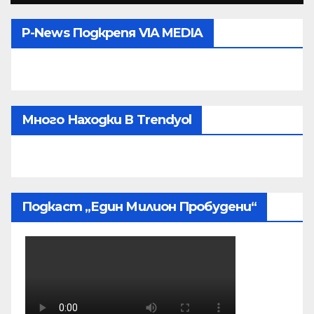
P-News Подкрепя VIA MEDIA
Много Находки В Trendyol
Подкаст „Един Милион Пробудени“