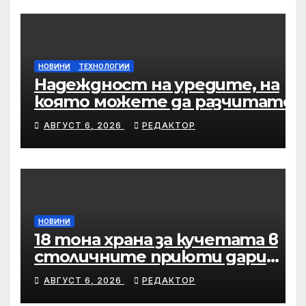
НОВИНИ
ТЕХНОЛОГИИ
Надеждност на уредите, на
която можете да разчитате
АВГУСТ 6, 2026
РЕДАКТОР
НОВИНИ
18 тона храна за кучетата в
столичните приюти дари
Kaufland за година и половина
АВГУСТ 6, 2026
РЕДАКТОР