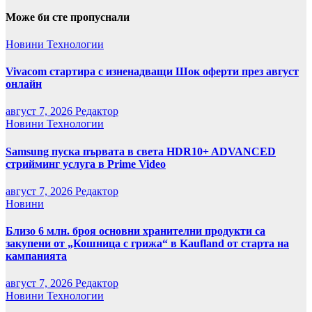
Може би сте пропуснали
Новини
Технологии
Vivacom стартира с изненадващи Шок оферти през август
онлайн
август 7, 2026
Редактор
Новини
Технологии
Samsung пуска първата в света HDR10+ ADVANCED
стрийминг услуга в Prime Video
август 7, 2026
Редактор
Новини
Близо 6 млн. броя основни хранителни продукти са
закупени от „Кошница с грижа“ в Kaufland от старта на
кампанията
август 7, 2026
Редактор
Новини
Технологии