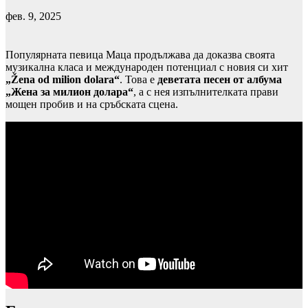
фев. 9, 2025
Популярната певица Маца продължава да доказва своята
музикална класа и международен потенциал с новия си хит
„Žena od milion dolara“
. Това е
деветата песен от албума
„Жена за милион долара“
, а с нея изпълнителката прави
мощен пробив и на сръбската сцена.