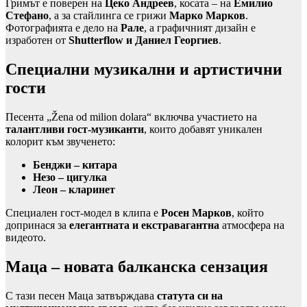
Гримът е поверен на
Цеко Андреев
, косата – на
Емилио
Стефано
, а за стайлинга се грижи
Марко Марков
.
Фотографията е дело на
Рале
, а графичният дизайн е
изработен от
Shutterflow и Даниел Георгиев
.
Специални музикални и артистични
гости
Песента „Žena od milion dolara“ включва участието на
талантливи гост-музиканти
, които добавят уникален
колорит към звученето:
Бенджи – китара
Незо – цигулка
Леон – кларинет
Специален гост-модел в клипа е
Росен Марков
, който
допринася за
елегантната и екстравагантна
атмосфера на
видеото.
Маца – новата балканска сензация
С тази песен Маца затвърждава
статута си на