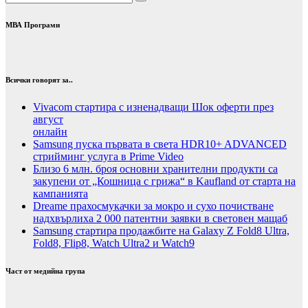
МВА Програми
Всички говорят за..
Vivacom стартира с изненадващи Шок оферти през
август
онлайн
Samsung пуска първата в света HDR10+ ADVANCED
стрийминг услуга в Prime Video
Близо 6 млн. броя основни хранителни продукти са
закупени от „Кошница с грижа“ в Kaufland от старта на
кампанията
Dreame прахосмукачки за мокро и сухо почистване
надхвърлиха 2 000 патентни заявки в световен мащаб
Samsung стартира продажбите на Galaxy Z Fold8 Ultra,
Fold8, Flip8, Watch Ultra2 и Watch9
Част от медийна група