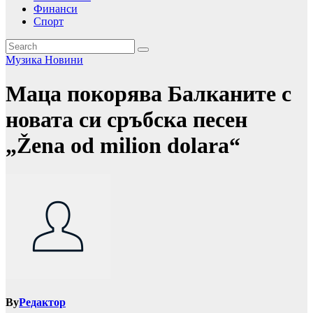
Финанси
Спорт
Музика
Новини
Маца покорява Балканите с
новата си сръбска песен
„Žena od milion dolara“
By
Редактор