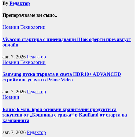
By
Редактор
Препоръчваме ви също..
Новини
Технологии
Vivacom стартира с изненадващи Шок оферти през август
онлайн
авг. 7, 2026
Редактор
Новини
Технологии
Samsung пуска първата в света HDR10+ ADVANCED
стрийминг услуга в Prime Video
авг. 7, 2026
Редактор
Новини
Близо 6 млн. броя основни хранителни продукти са
закупени от „Кошница с грижа“ в Kaufland от старта на
кампанията
авг. 7, 2026
Редактор