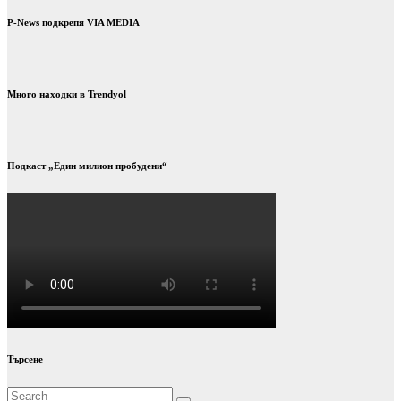
P-News подкрепя VIA MEDIA
Много находки в Trendyol
Подкаст „Един милион пробудени“
Търсене