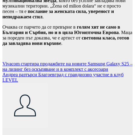
мултинационална звезда
, която без усилие завладява нови
музикални територии. „Žena od milion dolara“ не е просто
песен – тя е
послание за женската сила, увереност и
неподражаем стил
.
Очаква се парчето да се превърне в
голям хит не само в
България и Сърбия, но и в цяла Югоизточна Европа
. Маца
за пореден път доказва, че е артист от
световна класа, готов
да завладява нови върхове
.
Навигация
Vivacom стартира продажбите на новите Samsung Galaxy S25 –
на лизинг без оскъпяване и в комплект с аксесоари
Андреа разтърси Благоевград с грандиозно участие в клуб
LEVEL