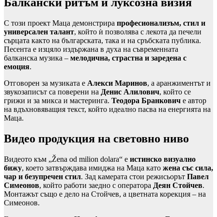
Балкански ритъм и луксозна визия
С този проект Маца демонстрира
професионализъм, стил и
универсален талант
, който ѝ позволява с лекота да печели
сърцата както на българската, така и на сръбската публика.
Песента е изцяло издържана в духа на съвременната
балканска музика –
мелодична, страстна и заредена с
емоция
.
Отговорен за музиката е
Алекси Маринов
, а аранжиментът и
звукозаписът са поверени на
Денис Алилoвич
, който се
грижи и за микса и мастеринга.
Теодора Бранкович
е автор
на вдъхновяващия текст, който идеално пасва на енергията на
Маца.
Видео продукция на световно ниво
Видеото към „Žena od milion dolara“ е
истинско визуално
бижу
, което затвърждава имиджа на Маца като
жена със сила,
чар и безупречен стил
. Зад камерата стои режисьорът
Павел
Симеонов
, който работи заедно с оператора
Деян Стойчев
.
Монтажът също е дело на Стойчев, а цветната корекция – на
Симеонов.