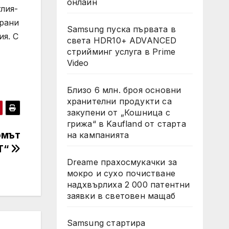
онлайн
лия-
ирани
Samsung пуска първата в
ия. С
света HDR10+ ADVANCED
стрийминг услуга в Prime
Video
Близо 6 млн. броя основни
хранителни продукти са
закупени от „Кошница с
грижа“ в Kaufland от старта
омът
на кампанията
Т“
Dreame прахосмукачки за
мокро и сухо почистване
надхвърлиха 2 000 патентни
заявки в световен мащаб
Samsung стартира