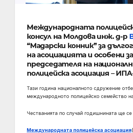
Международната полицейск
консул на Молдова инж. д-р
“Мадарски конник” за дълг
на асоциацията и особени з
председателя на национал
полицейска асоциация – ИПА
Тази година националното сдружение отбел
международното полицейско семейство на
Честванията по случай годишнината ще се 
Международната полицейска асоциация