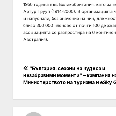
1950 година във Великобритания, като за 
Артур Трууп (1914-2000). В организацият
и напуснали, без значение на чин, длъжност
близо 360 000 членове от почти 100 държа
асоциацията се разпростира на 6 континен
Австралия).
Навигация
“България: сезони на чудеса и
незабравими моменти” – кампания н
Министерството на туризма и eSky 