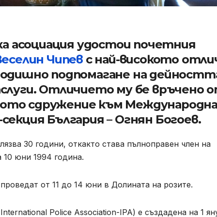
а асоциация удостои почетния
Веселин Чипев
с най-високото отли
огодишно подпомагане на дейностт
аслуги. Отличието му бе връчено 
ното сдружение към Международн
-секция България – Огнян Богоев.
язва 30 години, откакто става пълноправен член на
 10 юни 1994 година.
проведат от 11 до 14 юни в Долината на розите.
(International Police Association-IPA) е създадена на 1 я