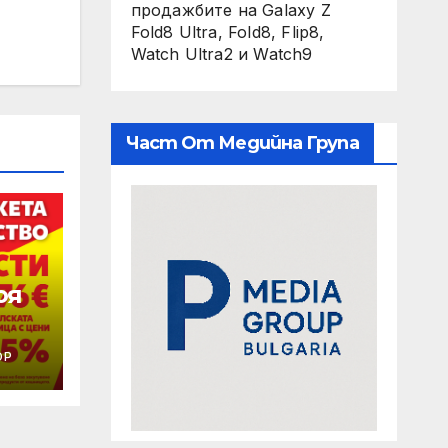
продажбите на Galaxy Z
Fold8 Ultra, Fold8, Flip8,
Watch Ultra2 и Watch9
Част От Медийна Група
оя
ОР
ижа“