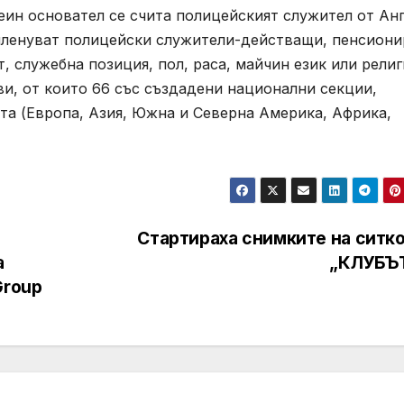
неин основател се счита полицейският служител от Анг
а членуват полицейски служители-действащи, пенсион
, служебна позиция, пол, раса, майчин език или религ
ви, от които 66 със създадени национални секции,
та (Европа, Азия, Южна и Северна Америка, Африка,
Стартираха снимките на ситк
а
„КЛУБЪ
Group