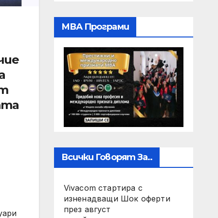
МВА Програми
чие
а
от
ата
Всички Говорят За..
Vivacom стартира с
изненадващи Шок оферти
през август
нуари