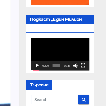
Подкаст „Един Милион
Пробудени“
Видео
00:00
56:38
Търсене