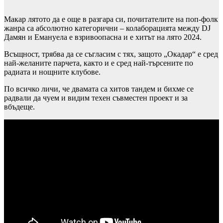
Макар лятото да е още в разгара си, почитателите на поп-фолк
жанра са абсолютно категорични – колаборацията между DJ
Дамян и Емануела е взривоопасна и е хитът на лято 2024.
Всъщност, трябва да се съгласим с тях, защото „Окадар“ е сред
най-желаните парчета, както и е сред най-търсените по
радиата и нощните клубове.
По всичко личи, че двамата са хитов тандем и бихме се
радвали да чуем и видим техен съвместен проект и за
вбъдеще.