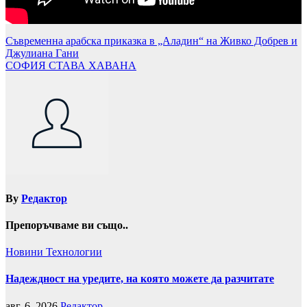
Навигация
Съвременна арабска приказка в „Аладин“ на Живко Добрев и
Джулиана Гани
СОФИЯ СТАВА ХАВАНА
By
Редактор
Препоръчваме ви също..
Новини
Технологии
Надеждност на уредите, на която можете да разчитате
авг. 6, 2026
Редактор