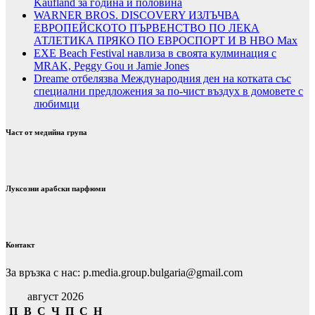
Kaufland за година и половина
WARNER BROS. DISCOVERY ИЗЛЪЧВА
ЕВРОПЕЙСКОТО ПЪРВЕНСТВО ПО ЛЕКА
АТЛЕТИКА ПРЯКО ПО ЕВРОСПОРТ И В НВО Мах
EXE Beach Festival навлиза в своята кулминация с
MRAK, Peggy Gou и Jamie Jones
Dreame отбелязва Международния ден на котката със
специални предложения за по-чист въздух в домовете с
любимци
Част от медийна група
Луксозни арабски парфюми
Контакт
За връзка с нас: p.media.group.bulgaria@gmail.com
август 2026
П
В
С
Ч
П
С
Н