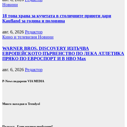
Новини
18 тона храна за кучетата в столичните приюти дари
Kaufland за година и половина
авг. 6, 2026
Редактор
Кино и телевизия
Новини
WARNER BROS. DISCOVERY ИЗЛЪЧВА
ЕВРОПЕЙСКОТО ПЪРВЕНСТВО ПО ЛЕКА АТЛЕТИКА
ПРЯКО ПО ЕВРОСПОРТ И В НВО Мах
авг. 6, 2026
Редактор
P-News подкрепя VIA MEDIA
Много находки в Trendyol
Подкаст „Един милион пробудени“