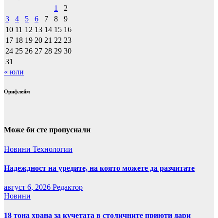
1
2
3
4
5
6
7
8
9
10
11
12
13
14
15
16
17
18
19
20
21
22
23
24
25
26
27
28
29
30
31
« юли
Орифлейм
Може би сте пропуснали
Новини
Технологии
Надеждност на уредите, на която можете да разчитате
август 6, 2026
Редактор
Новини
18 тона храна за кучетата в столичните приюти дари