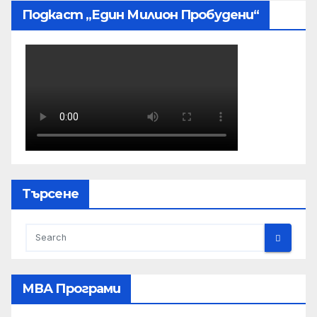
Подкаст „Един Милион Пробудени“
Търсене
МВА Програми