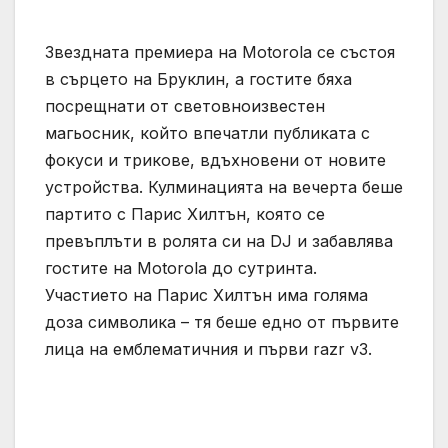
Звездната премиера на Motorola се състоя
в сърцето на Бруклин, а гостите бяха
посрещнати от световноизвестен
магьосник, който впечатли публиката с
фокуси и трикове, вдъхновени от новите
устройства. Кулминацията на вечерта беше
партито с Парис Хилтън, която се
превъплъти в ролята си на DJ и забавлява
гостите на Motorola до сутринта.
Участието на Парис Хилтън има голяма
доза символика – тя беше едно от първите
лица на емблематичния и първи razr v3.