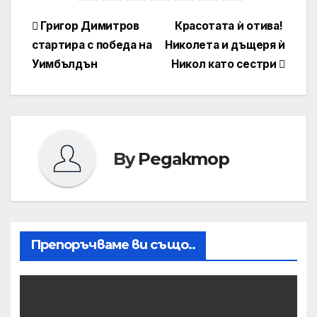
Навигация
Григор Димитров
Красотата ѝ отива!
стартира с победа на
Николета и дъщеря ѝ
Уимбълдън
Никол като сестри
By
Редактор
Препоръчваме ви също..