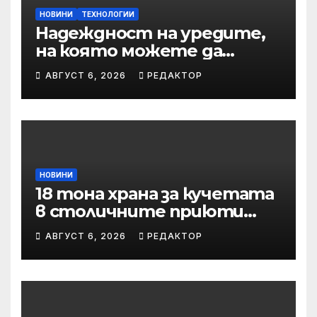
НОВИНИ
ТЕХНОЛОГИИ
Надеждност на уредите,
на която можете да
разчитате
АВГУСТ 6, 2026
РЕДАКТОР
НОВИНИ
18 тона храна за кучетата
в столичните приюти
дари Kaufland за година и
АВГУСТ 6, 2026
РЕДАКТОР
половина