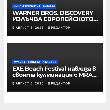
КИНО И ТЕЛЕВИЗИЯ
НОВИНИ
WARNER BROS. DISCOVERY
ИЗЛЪЧВА ЕВРОПЕЙСКОТО
ПЪРВЕНСТВО ПО ЛЕКА
АВГУСТ 6, 2026
РЕДАКТОР
АТЛЕТИКА ПРЯКО ПО
ЕВРОСПОРТ И В НВО Мах
МУЗИКА
НОВИНИ
СЪБИТИЯ
EXE Beach Festival навлиза в
своята кулминация с MRAK,
Peggy Gou и Jamie Jones
АВГУСТ 6, 2026
РЕДАКТОР