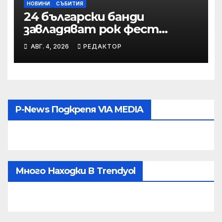
НОВИНИ
СЪБИТИЯ
24 български банди
завладяват рок фест
“Вълча пътека”
АВГ. 4, 2026
РЕДАКТОР
P-News Подкрепя VIA MEDIA
Много Находки В Trendyol