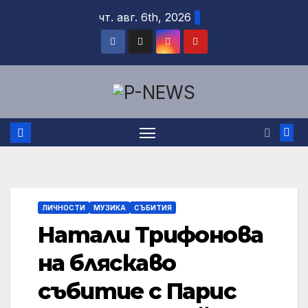
Skip
чт. авг. 6th, 2026
to
content
ЛИЧНОСТИ
МУЗИКА
СЪБИТИЯ
Натали Трифонова
на бляскаво
събитие с Парис