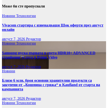
Може би сте пропуснали
Новини
Технологии
Vivacom стартира с изненадващи Шок оферти през август
онлайн
август 7, 2026
Редактор
Новини
Технологии
Samsung пуска първата в света HDR10+ ADVANCED
стрийминг услуга в Prime Video
август 7, 2026
Редактор
Новини
Близо 6 млн. броя основни хранителни продукти са
закупени от „Кошница с грижа“ в Kaufland от старта на
кампанията
август 7, 2026
Редактор
Новини
Технологии