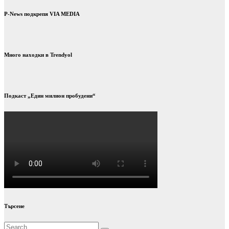
P-News подкрепя VIA MEDIA
Много находки в Trendyol
Подкаст „Един милион пробудени“
Търсене