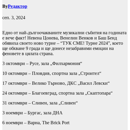
By
Редактор
сеп. 3, 2024
Едно от най-дългоочакваните музикални събития на годината
е вече факт! Невена Цонева, Венелин Венков и Баш Бенд
обявиха своето ново турне – “ТУК СМЕ! Турне 2024”, което
ще обхване 9 града и ще донесе незабравими емоции на
феновете в цялата страна.
3 октомври – Русе, зала „Филхармония“
10 октомври – Пловдив, спортна зала „Строител“
17 октомври – Велико Търново, ДКС „Васил Левски“
24 октомври – Благоевград, спортна зала „Скаптопара“
31 октомври – Сливен, зала „Сливен“
3 ноември – Бургас, зала ДНА
6 ноември – Варна, The Brick Port