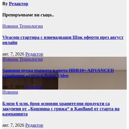
By
Редактор
Препоръчваме ви също..
Новини
Технологии
Vivacom стартира с изненадващи Шок оферти през август
онлайн
авг. 7, 2026
Редактор
Новини
Технологии
Samsung пуска първата в света HDR10+ ADVANCED
стрийминг услуга в Prime Video
авг. 7, 2026
Редактор
Новини
Близо 6 млн. броя основни хранителни продукти са
закупени от „Кошница с грижа“ в Kaufland от старта на
кампанията
авг. 7, 2026
Редактор