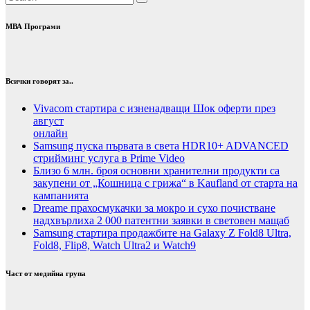
МВА Програми
Всички говорят за..
Vivacom стартира с изненадващи Шок оферти през
август
онлайн
Samsung пуска първата в света HDR10+ ADVANCED
стрийминг услуга в Prime Video
Близо 6 млн. броя основни хранителни продукти са
закупени от „Кошница с грижа“ в Kaufland от старта на
кампанията
Dreame прахосмукачки за мокро и сухо почистване
надхвърлиха 2 000 патентни заявки в световен мащаб
Samsung стартира продажбите на Galaxy Z Fold8 Ultra,
Fold8, Flip8, Watch Ultra2 и Watch9
Част от медийна група