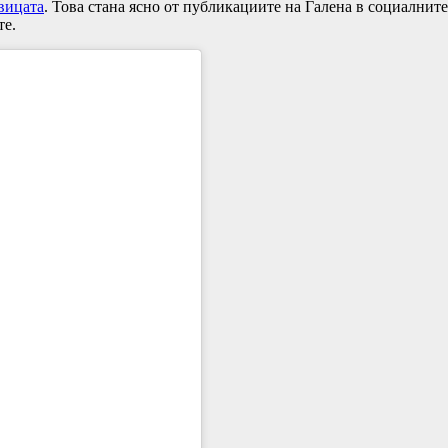
вицата
. Това стана ясно от публикациите на Галена в социалнит
те.