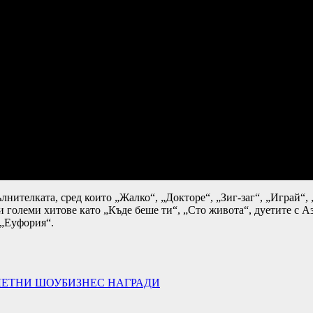
елката, сред които „Жалко“, „Докторе“, „Зиг-заг“, „Играй“, „Н
 и големи хитове като „Къде беше ти“, „Сто живота“, дуетите с 
 „Еуфория“.
ЛЕТНИ ШОУБИЗНЕС НАГРАДИ