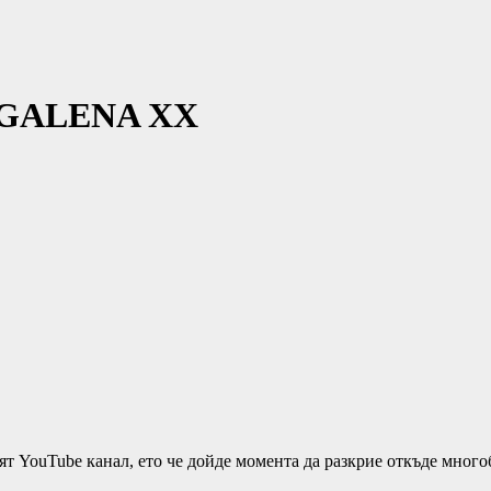
а GALENA XX
ят YouTube канал, ето че дойде момента да разкрие откъде мног