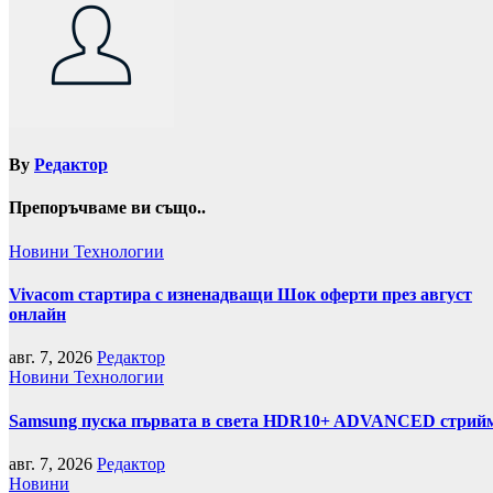
By
Редактор
Препоръчваме ви също..
Новини
Технологии
Vivacom стартира с изненадващи Шок оферти през август
онлайн
авг. 7, 2026
Редактор
Новини
Технологии
Samsung пуска първата в света HDR10+ ADVANCED стрийми
авг. 7, 2026
Редактор
Новини