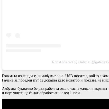
A post shared by Galena (@galena1)
Голямата изненада е, че албумът е на USB носител, който е ко
Галена за пореден път се доказва като новатор и показва че мис
Албумът буквално бе разграбен за около час и малко и първият
и поръчките ще бъдат обработвани след 1 юли.