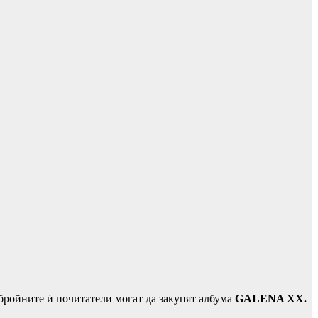
обройните ѝ почитатели могат да закупят албума
GALENA XX.