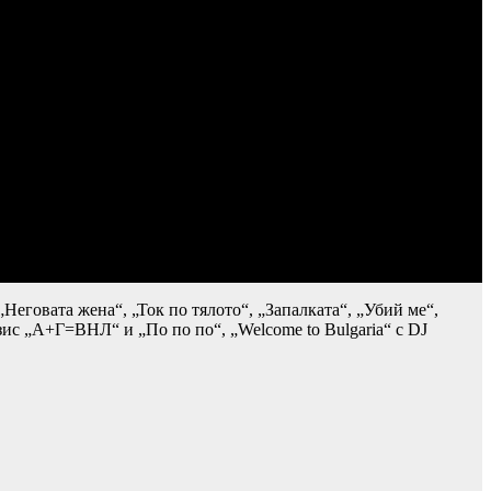
еговата жена“, „Ток по тялото“, „Запалката“, „Убий ме“,
Азис „А+Г=ВНЛ“ и „По по по“, „Welcome to Bulgaria“ с DJ