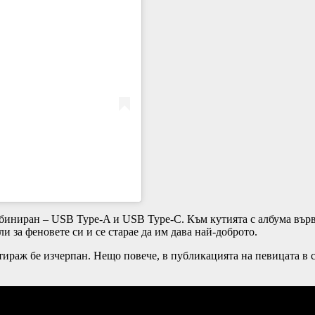
мбиниран – USB Type-A и USB Type-C. Към кутията с албума вървя
ли за феновете си и се старае да им дава най-доброто.
 тираж бе изчерпан. Нещо повече, в публикацията на певицата в