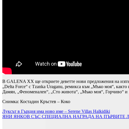
В GALENA XX ще откриете деветте нови предложения на изпълнит
„Delta Force“ с Tzanka Uraganu, ремикса към „Мъко моя“, както
Дамян, „Феноменален“, „Сто живота“, „Мъко моя“, Горчиво“ и
Снимка: Костадин Кръстев – Коко
Навигация
Луксът в Гърция има ново име – Serene Villas Halkidiki
ЯНИ ЯНКОВ СЪС СПЕЦИАЛНА НАГРАДА НА ПЪРВИТЕ 