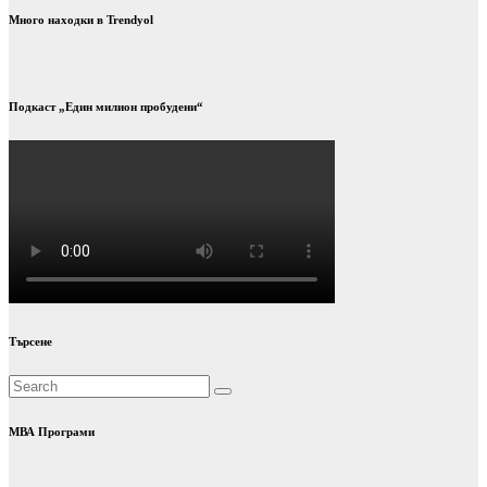
Много находки в Trendyol
Подкаст „Един милион пробудени“
Търсене
МВА Програми