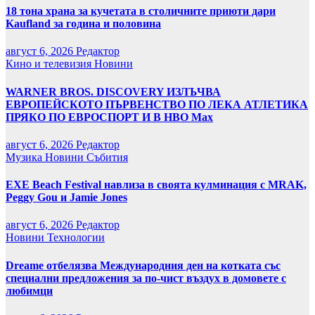
18 тона храна за кучетата в столичните приюти дари
Kaufland за година и половина
август 6, 2026
Редактор
Кино и телевизия
Новини
WARNER BROS. DISCOVERY ИЗЛЪЧВА
ЕВРОПЕЙСКОТО ПЪРВЕНСТВО ПО ЛЕКА АТЛЕТИКА
ПРЯКО ПО ЕВРОСПОРТ И В НВО Мах
август 6, 2026
Редактор
Музика
Новини
Събития
EXE Beach Festival навлиза в своята кулминация с MRAK,
Peggy Gou и Jamie Jones
август 6, 2026
Редактор
Новини
Технологии
Dreame отбелязва Международния ден на котката със
специални предложения за по-чист въздух в домовете с
любимци