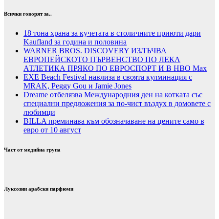
Всички говорят за..
18 тона храна за кучетата в столичните приюти дари
Kaufland за година и половина
WARNER BROS. DISCOVERY ИЗЛЪЧВА
ЕВРОПЕЙСКОТО ПЪРВЕНСТВО ПО ЛЕКА
АТЛЕТИКА ПРЯКО ПО ЕВРОСПОРТ И В НВО Мах
EXE Beach Festival навлиза в своята кулминация с
MRAK, Peggy Gou и Jamie Jones
Dreame отбелязва Международния ден на котката със
специални предложения за по-чист въздух в домовете с
любимци
BILLA преминава към обозначаване на цените само в
евро от 10 август
Част от медийна група
Луксозни арабски парфюми