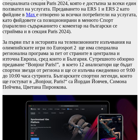
специалната секция Paris 2024, която е достъпна за всеки един
ползвател на услугата. Предаването на ERS 1 и ERS 2 като
фийдове в
Мах
е отворено за всички потребители на услугата,
като фийдовете са позиционирани в менюто Спорт
(паралелно съдържанието с коментар на български се
стриймва и в секция Paris 2024).
За първи път в историята на телевизионните излъчвания на
олимпийските игри по Eurosport 2 ще има специална
регионална програма за пет от страните в централна и
източна Европа, сред които и България. Сутрешното обзорно
предаване “Bonjour Paris!”, в което 12 анализатори ще бъдат
спортни звезди от региона и ще се излъчва ежедневно от 9:00
до 10:00 часа сутринта. Българските спортни легенди, които
ще гостуват в „Bonjour, Paris!“ са Йордан Йовчев, Симона
Пейчева, Цветана Пиронкова.