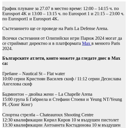
График плуване за 27.07 в местно време: 12:00 – 14:15 ч. по
Eurosport 4K и 13:00 – 13:15 ч. по Eurosport 1 и 21:15 – 23:00 ч.
по Eurosport1 и Eurosport 4K.
Състезанието ще се проведе на Paris La Defense Arena.
Всички състезания от Олипийски игри Париж 2024 могат да
се стриймват директно и в платформата
Мах
в менюто Paris
2024.
Българските атлети, които можете да гледате днес в Мах
са:
Гребане – Nautical St – Flat water
10:00 серии Кристиян Василев скиф / 11:12 серии Десислава
Ангелова скиф
Бадминтон – двойка жени – La Chapelle Arena
15:00 група Б Габриела и Стефани Стоеви и Yeung NT/Yeung
PL (Хонг Конг)
Спортна стрелба – Chateauroux Shooting Centre
12:30 квалификации Кирил Киров 10 м въздушен пистолет
13:30 квалификации Антоанета Костадинова 10 м въздушен