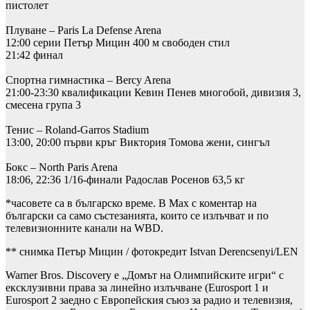
пистолет
Плуване – Paris La Defense Arena
12:00 серии Петър Мицин 400 м свободен стил
21:42 финал
Спортна гимнастика – Bercy Arena
21:00-23:30 квалификации Кевин Пенев многобой, дивизия 3,
смесена група 3
Тенис – Roland-Garros Stadium
13:00, 20:00 първи кръг Виктория Томова жени, сингъл
Бокс – North Paris Arena
18:06, 22:36 1/16-финали Радослав Росенов 63,5 кг
*часовете са в българско време. В Мах с коментар на
български са само състезанията, които се излъчват и по
телевизионните канали на WBD.
** снимка Петър Мицин / фотокредит Istvan Derencsenyi/LEN
Warner Bros. Discovery e „Домът на Олимпийските игри“ с
ексклузивни права за линейно излъчване (Eurosport 1 и
Eurosport 2 заедно с Европейския съюз за радио и телевизия,