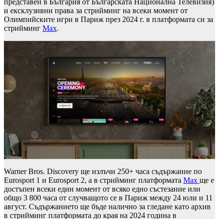
представен в България от Българската Национална Телевизия)
и ексклузивни права за стрийминг на всеки момент от
Олимпийските игри в Париж през 2024 г. в платформата си за
стрийминг
Max
.
Warner Bros. Discovery ще излъчи 250+ часа съдържание по
Eurosport 1 и Eurosport 2, а в стрийминг платформата
Max
ще е
достъпен всеки един момент от всяко едно състезание или
общо 3 800 часа от случващото се в Париж между 24 юли и 11
август. Съдържанието ще бъде налично за гледане като архив
в стрийминг платформата до края на 2024 година в