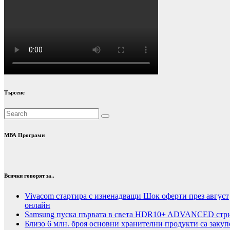
Търсене
МВА Програми
Всички говорят за..
Vivacom стартира с изненадващи Шок оферти през август
онлайн
Samsung пуска първата в света HDR10+ ADVANCED стрий
Близо 6 млн. броя основни хранителни продукти са закуп