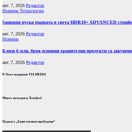
авг. 7, 2026
Редактор
Новини
Технологии
Samsung пуска първата в света HDR10+ ADVANCED стрийми
авг. 7, 2026
Редактор
Новини
Близо 6 млн. броя основни хранителни продукти са закупен
авг. 7, 2026
Редактор
P-News подкрепя VIA MEDIA
Много находки в Trendyol
Подкаст „Един милион пробудени“