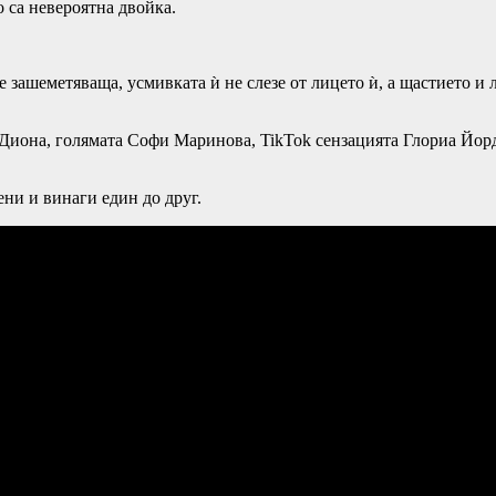
 са невероятна двойка.
е зашеметяваща, усмивката ѝ не слезе от лицето ѝ, а щастието и
 Диона, голямата Софи Маринова, TikTok сензацията Глориа Йор
ни и винаги един до друг.