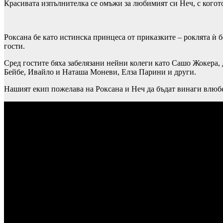
Красивата изпълнителка се омъжи за любимият си Неч, с когото
Роксана бе като истинска принцеса от приказките – роклята ѝ б
гости.
Сред гостите бяха забелязани нейни колеги като Сашо Жокера,
Бейбе, Ивайло и Наташа Моневи, Елза Парини и други.
Нашият екип пожелава на Роксана и Неч да бъдат винаги влюбе