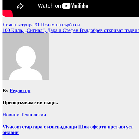
Навигация
Лияна татуира 91 Псалм на гърба си
100 Кила, „Сигнал“, Дара и Стефан Вълдобрев откриват първи
By
Редактор
Препоръчваме ви също..
Новини
Технологии
Vivacom стартира с изненадващи Шок оферти през август
онлайн