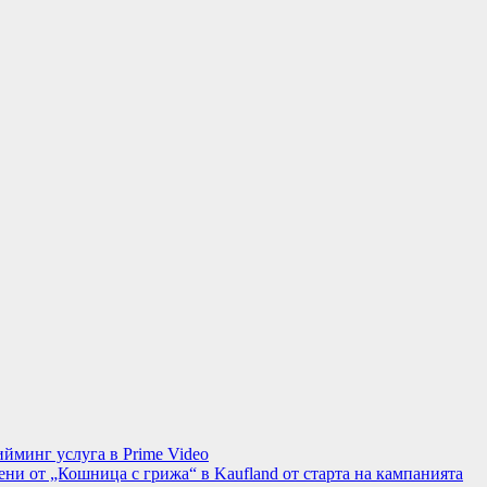
минг услуга в Prime Video
ени от „Кошница с грижа“ в Kaufland от старта на кампанията