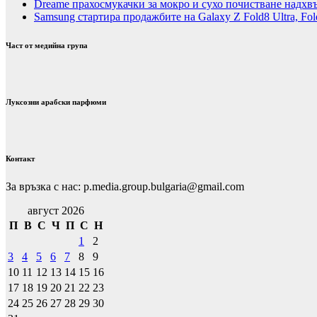
Dreame прахосмукачки за мокро и сухо почистване надхвъ
Samsung стартира продажбите на Galaxy Z Fold8 Ultra, Fold
Част от медийна група
Луксозни арабски парфюми
Контакт
За връзка с нас: p.media.group.bulgaria@gmail.com
август 2026
П
В
С
Ч
П
С
Н
1
2
3
4
5
6
7
8
9
10
11
12
13
14
15
16
17
18
19
20
21
22
23
24
25
26
27
28
29
30