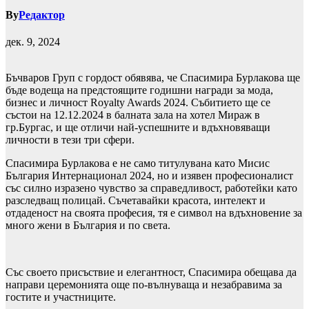
By
Редактор
дек. 9, 2024
Бъчваров Груп с гордост обявява, че Спасимира Бурлакова ще
бъде водеща на предстоящите годишни награди за мода,
бизнес и личност Royalty Awards 2024. Събитието ще се
състои на 12.12.2024 в балната зала на хотел Мираж в
гр.Бургас, и ще отличи най-успешните и вдъхновяващи
личности в тези три сфери.
Спасимира Бурлакова е не само титулувана като Мисис
България Интернационал 2024, но и изявен професионалист
със силно изразено чувство за справедливост, работейки като
разследващ полицай. Съчетавайки красота, интелект и
отдаденост на своята професия, тя е символ на вдъхновение за
много жени в България и по света.
Със своето присъствие и елегантност, Спасимира обещава да
направи церемонията още по-вълнуваща и незабравима за
гостите и участниците.