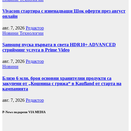
Vivacom стартира с изненадващи Шок оферти през август
онлайн
авг. 7, 2026
Редактор
Новини
Технологии
Samsung пуска първата в света HDR10+ ADVANCED
стрийминг услуга в Prime Video
авг. 7, 2026
Редактор
Новини
Близо 6 млн. броя основни хранителни продукти са
закупени от „Кошница с грижа“ в Kaufland от старта на
кампанията
авг. 7, 2026
Редактор
P-News подкрепя VIA MEDIA