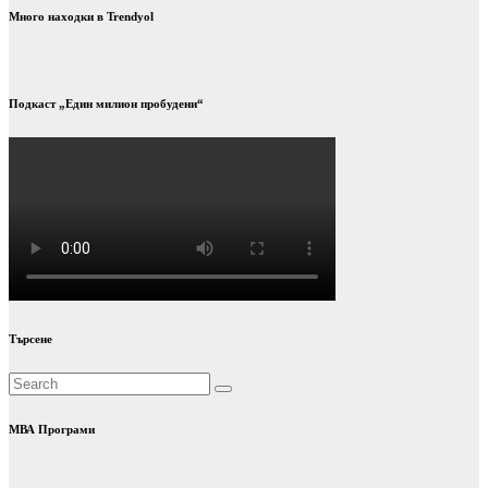
Много находки в Trendyol
Подкаст „Един милион пробудени“
Търсене
МВА Програми