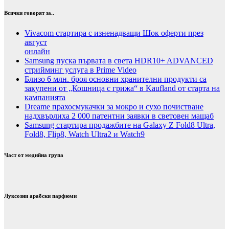
Всички говорят за..
Vivacom стартира с изненадващи Шок оферти през
август
онлайн
Samsung пуска първата в света HDR10+ ADVANCED
стрийминг услуга в Prime Video
Близо 6 млн. броя основни хранителни продукти са
закупени от „Кошница с грижа“ в Kaufland от старта на
кампанията
Dreame прахосмукачки за мокро и сухо почистване
надхвърлиха 2 000 патентни заявки в световен мащаб
Samsung стартира продажбите на Galaxy Z Fold8 Ultra,
Fold8, Flip8, Watch Ultra2 и Watch9
Част от медийна група
Луксозни арабски парфюми