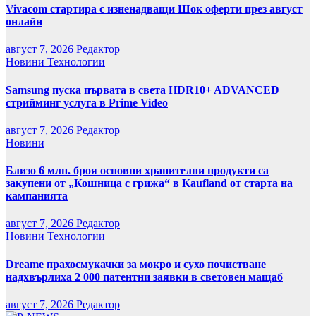
Vivacom стартира с изненадващи Шок оферти през август
онлайн
август 7, 2026
Редактор
Новини
Технологии
Samsung пуска първата в света HDR10+ ADVANCED
стрийминг услуга в Prime Video
август 7, 2026
Редактор
Новини
Близо 6 млн. броя основни хранителни продукти са
закупени от „Кошница с грижа“ в Kaufland от старта на
кампанията
август 7, 2026
Редактор
Новини
Технологии
Dreame прахосмукачки за мокро и сухо почистване
надхвърлиха 2 000 патентни заявки в световен мащаб
август 7, 2026
Редактор