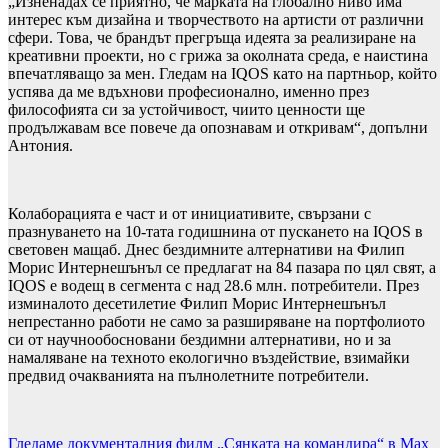
„Изненадах се приятно, че марката на глобално ниво има
интерес към дизайна и творчеството на артисти от различни
сфери. Това, че брандът прегръща идеята за реализиране на
креативни проекти, но с грижа за околната среда, е наистина
впечатляващо за мен. Гледам на IQOS като на партньор, който
успява да ме вдъхнови професионално, именно през
философията си за устойчивост, чиито ценности ще
продължавам все повече да опознавам и откривам“, допълни
Антония.
Колаборацията е част и от инициативите, свързани с
празнуването на 10-тата годишнина от пускането на IQOS в
световен мащаб. Днес бездимните алтернативи на Филип
Морис Интернешънъл се предлагат на 84 пазара по цял свят, а
IQOS е водещ в сегмента с над 28.6 млн. потребители. През
изминалото десетилетие
Филип Морис Интернешънъл
непрестанно работи не само за разширяване на портфолиото
си от научнообосновани бездимни алтернативи, но и за
намаляване на техното екологично въздействие, взимайки
предвид очакванията на пълнолетните потребители.
Навигация
Гледаме документалния филм „Сянката на командира“ в Max