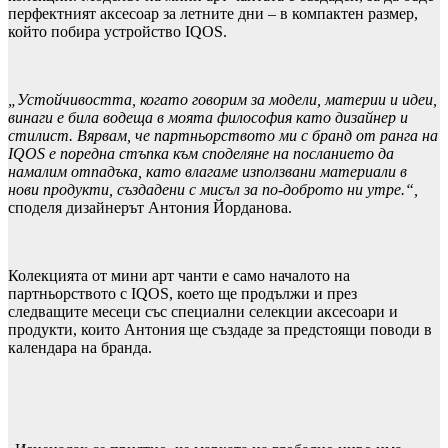
перфектният аксесоар за летните дни – в компактен размер,
който побира устройство IQOS.
„Устойчивостта, когато говорим за модели, материи и идеи,
винаги е била водеща в моята философия като дизайнер и
стилист. Вярвам, че партньорството ми с бранд от ранга на
IQOS
е поредна стъпка към споделяне на посланието да
намалим отпадъка, като влагаме използвани материали в
нови продукти, създадени с мисъл за по-доброто ни утре.“,
споделя дизайнерът Антония Йорданова.
Колекцията от мини арт чанти е само началото на
партньорството с IQOS, което ще продължи и през
следващите месеци със специални селекции аксесоари и
продукти, които Антония ще създаде за предстоящи поводи в
календара на бранда.