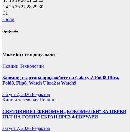
17
18
19
20
21
22
23
24
25
26
27
28
29
30
31
« юли
Орифлейм
Може би сте пропуснали
Новини
Технологии
Samsung стартира продажбите на Galaxy Z Fold8 Ultra,
Fold8, Flip8, Watch Ultra2 и Watch9
август 7, 2026
Редактор
Кино и телевизия
Новини
СВЕТОВНИЯТ ФЕНОМЕН „КОКОМЕЛЪН“ ЗА ПЪРВИ
ПЪТ НА ГОЛЯМ ЕКРАН ПРЕЗ ФЕВРУАРИ
август 7, 2026
Редактор