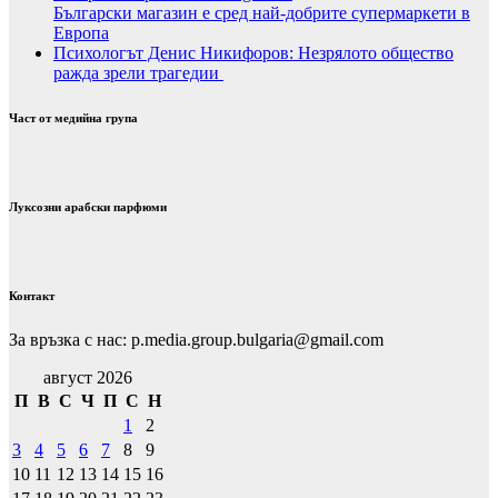
Български магазин е сред най-добрите супермаркети в
Европа
Психологът Денис Никифоров: Незрялото общество
ражда зрели трагедии
Част от медийна група
Луксозни арабски парфюми
Контакт
За връзка с нас: p.media.group.bulgaria@gmail.com
август 2026
П
В
С
Ч
П
С
Н
1
2
3
4
5
6
7
8
9
10
11
12
13
14
15
16