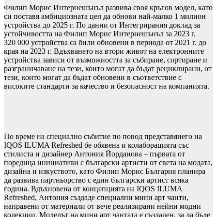
Филип Морис Интернешънъл развива своя кръгов модел, като
си поставя амбициозната цел да обнови най-малко 1 милион
устройства до 2025 г. По данни от Интегрирания доклад за
устойчивостта на Филип Морис Интернешънъл за 2023 г.
320 000 устройства са били обновени в периода от 2021 г. до
края на 2023 г. Вдъхването на втори живот на електронните
устройства зависи от възможността за събиране, сортиране и
разграничаване на тези, които могат да бъдат рециклирани, от
тези, които могат да бъдат обновени в съответствие с
високите стандарти за качество и безопасност на компанията.
По време на специално събитие по повод представянего на
IQOS ILUMA Refreshed бе обявена и колаборацията със
стилиста и дизайнер Антония Йорданова – първата от
поредица инициативи с български артисти от света на модата,
дизайна и изкуството, като Филип Морис България планира
да развива партньорство с един български артист всяка
година. Вдъхновена от концепцията на IQOS ILUMA
Refreshed, Антония създаде специални мини арт чанти,
направени от материали от вече реализирани нейни модни
колекции. Моделът на мини арт чантата е създаден, за да бъде