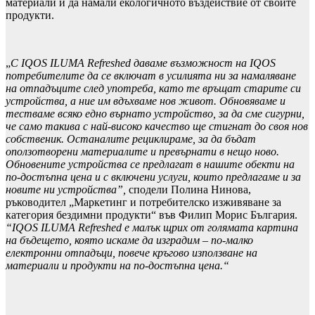
материали и да намали екологичното въздействие от своите
продукти.
„
С IQOS ILUMA Refreshed даваме възможност на IQOS
потребителите да се включат в усилията ни за намаляване
на отпадъците след употреба, като те връщат старите си
устройства, а ние им вдъхваме нов живот. Обновяваме и
тестваме всяко едно върнато устройство, за да сме сигурни,
че само такива с най-високо качество ще стигнат до своя нов
собственик. Останалите рециклираме, за да бъдат
оползотворени материалите и превърнати в нещо ново.
Обновените устройства се предлагат в нашите обекти на
по-достъпна цена и с включени услуги, които предлагаме и за
новите ни устройства”,
сподели Полина Нинова,
ръководител „Маркетинг и потребителско изживяване за
категория бездимни продукти“ във Филип Морис България.
“IQOS ILUMA Refreshed е малък щрих от голямата картина
на бъдещето, която искаме да изградим – по-малко
електронни отпадъци, повече кръгово използване на
материали и продукти на по-достъпна цена.“