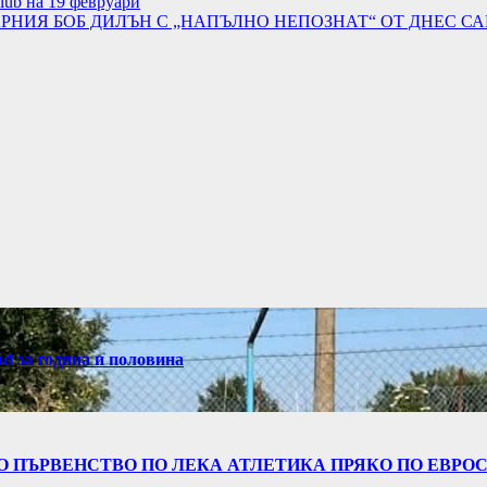
lub на 19 февруари
НИЯ БОБ ДИЛЪН С „НАПЪЛНО НЕПОЗНАТ“ ОТ ДНЕС С
nd за година и половина
 ПЪРВЕНСТВО ПО ЛЕКА АТЛЕТИКА ПРЯКО ПО ЕВРОСП