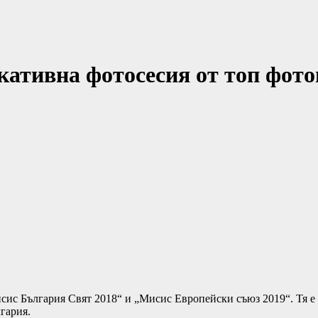
окативна фотосесия от топ фо
сис България Свят 2018“ и „Мисис Европейски съюз 2019“. Тя е 
гария.