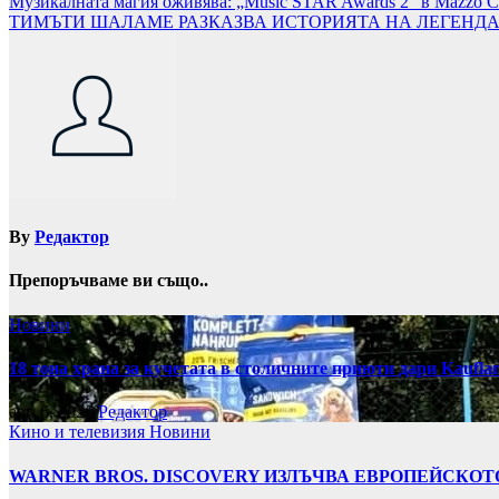
Навигация
Музикалната магия оживява: „Music STAR Awards 2“ в Mazzo C
ТИМЪТИ ШАЛАМЕ РАЗКАЗВА ИСТОРИЯТА НА ЛЕГЕНДАР
By
Редактор
Препоръчваме ви също..
Новини
18 тона храна за кучетата в столичните приюти дари Kaufla
авг. 6, 2026
Редактор
Кино и телевизия
Новини
WARNER BROS. DISCOVERY ИЗЛЪЧВА ЕВРОПЕЙСКОТО