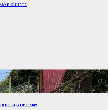
АМО В КИНАТА
ОРТ И В НВО Мах