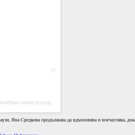
A post shared by YANA SREDKOVA/MRS.BULGARIA 2018/MRS.EUROPEAN UNION 2019 (@yana_sredkova)
аузи, Яна Средкова продължава да вдъхновява и впечатлява, док