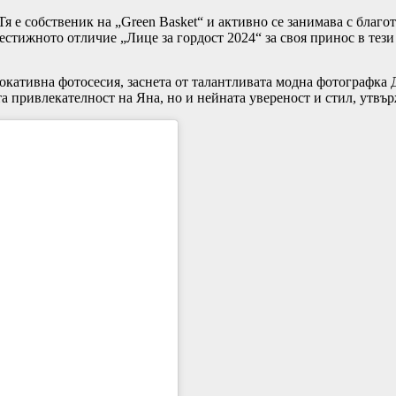
Тя е собственик на „Green Basket“ и активно се занимава с бла
естижното отличие „Лице за гордост 2024“ за своя принос в тези 
окативна фотосесия, заснета от талантливата модна фотографка 
а привлекателност на Яна, но и нейната увереност и стил, утвъ