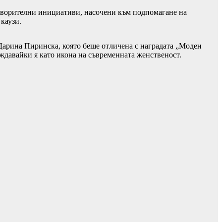
готворителни инициативи, насочени към подпомагане на
каузи.
Дарина Пиринска, която беше отличена с наградата „Моден
рждавайки я като икона на съвременната женственост.