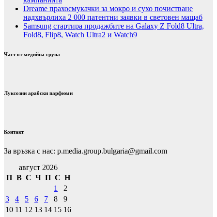
Dreame прахосмукачки за мокро и сухо почистване
надхвърлиха 2 000 патентни заявки в световен мащаб
Samsung стартира продажбите на Galaxy Z Fold8 Ultra,
Fold8, Flip8, Watch Ultra2 и Watch9
Част от медийна група
Луксозни арабски парфюми
Контакт
За връзка с нас: p.media.group.bulgaria@gmail.com
август 2026
П
В
С
Ч
П
С
Н
1
2
3
4
5
6
7
8
9
10
11
12
13
14
15
16