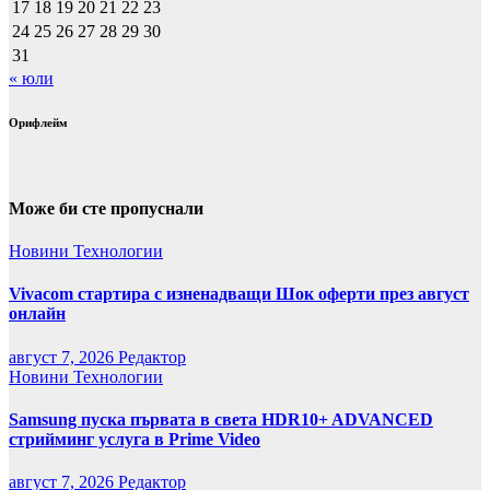
17
18
19
20
21
22
23
24
25
26
27
28
29
30
31
« юли
Орифлейм
Може би сте пропуснали
Новини
Технологии
Vivacom стартира с изненадващи Шок оферти през август
онлайн
август 7, 2026
Редактор
Новини
Технологии
Samsung пуска първата в света HDR10+ ADVANCED
стрийминг услуга в Prime Video
август 7, 2026
Редактор