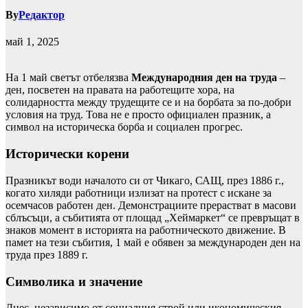
By
Редактор
май 1, 2025
На 1 май светът отбелязва
Международния ден на труда
–
ден, посветен на правата на работещите хора, на
солидарността между трудещите се и на борбата за по-добри
условия на труд. Това не е просто официален празник, а
символ на историческа борба и социален прогрес.
Исторически корени
Празникът води началото си от Чикаго, САЩ, през 1886 г.,
когато хиляди работници излизат на протест с искане за
осемчасов работен ден. Демонстрациите прерастват в масови
сблъсъци, а събитията от площад „Хеймаркет“ се превръщат в
знаков момент в историята на работническото движение. В
памет на тези събития, 1 май е обявен за международен ден на
труда през 1889 г.
Символика и значение
Днес, независимо от социалния строй или икономическия