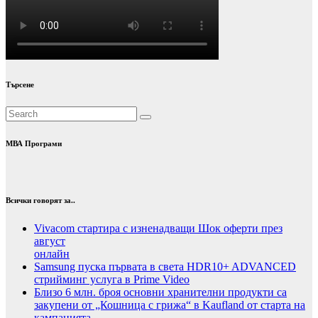
Търсене
МВА Програми
Всички говорят за..
Vivacom стартира с изненадващи Шок оферти през
август
онлайн
Samsung пуска първата в света HDR10+ ADVANCED
стрийминг услуга в Prime Video
Близо 6 млн. броя основни хранителни продукти са
закупени от „Кошница с грижа“ в Kaufland от старта на
кампанията