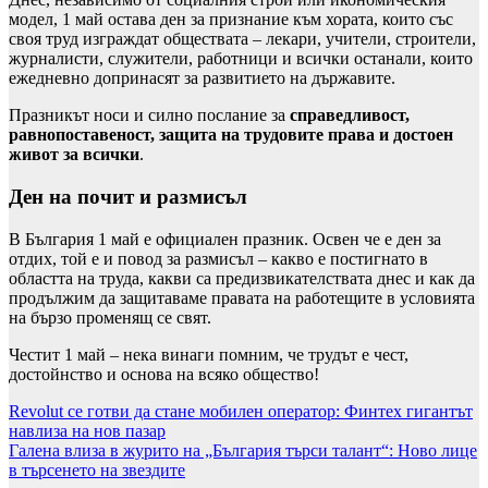
модел, 1 май остава ден за признание към хората, които със
своя труд изграждат обществата – лекари, учители, строители,
журналисти, служители, работници и всички останали, които
ежедневно допринасят за развитието на държавите.
Празникът носи и силно послание за
справедливост,
равнопоставеност, защита на трудовите права и достоен
живот за всички
.
Ден на почит и размисъл
В България 1 май е официален празник. Освен че е ден за
отдих, той е и повод за размисъл – какво е постигнато в
областта на труда, какви са предизвикателствата днес и как да
продължим да защитаваме правата на работещите в условията
на бързо променящ се свят.
Честит 1 май – нека винаги помним, че трудът е чест,
достойнство и основа на всяко общество!
Навигация
Revolut се готви да стане мобилен оператор: Финтех гигантът
навлиза на нов пазар
Галена влиза в журито на „България търси талант“: Ново лице
в търсенето на звездите