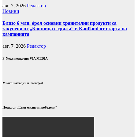
авг. 7, 2026
Редактор
Новини
Близо 6 млн. броя основни хранителни продукти са
закупени от „Кошница с грижа“ в Kaufland от старта на
кампанията
авг. 7, 2026
Редактор
P-News подкрепя VIA MEDIA
Много находки в Trendyol
Подкаст „Един милион пробудени“