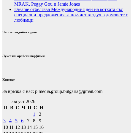
MRAK, Peggy Gou и Jamie Jones
Dreame отбелязва Международния ден на котката със
специални предложения за по-чист въздух в домовете с
любимци
Част от медийна група
Луксозни арабски парфюми
Контакт
За връзка с нас: p.media.group.bulgaria@gmail.com
август 2026
П
В
С
Ч
П
С
Н
1
2
3
4
5
6
7
8
9
10
11
12
13
14
15
16