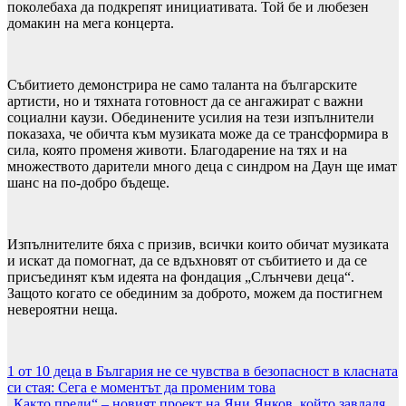
поколебаха да подкрепят инициативата. Той бе и любезен
домакин на мега концерта.
Събитието демонстрира не само таланта на българските
артисти, но и тяхната готовност да се ангажират с важни
социални каузи. Обединените усилия на тези изпълнители
показаха, че обичта към музиката може да се трансформира в
сила, която променя животи. Благодарение на тях и на
множеството дарители много деца с синдром на Даун ще имат
шанс на по-добро бъдеще.
Изпълнителите бяха с призив, всички които обичат музиката
и искат да помогнат, да се вдъхновят от събитието и да се
присъединят към идеята на фондация „Слънчеви деца“.
Защото когато се обединим за доброто, можем да постигнем
невероятни неща.
Навигация
1 от 10 деца в България не се чувства в безопасност в класната
си стая: Сега е моментът да променим това
„Както преди“ – новият проект на Яни Янков, който завладя