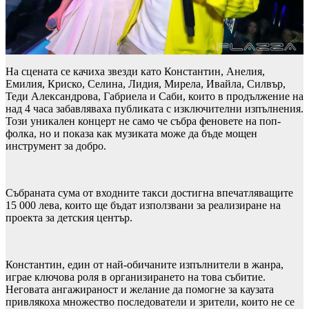
На сцената се качиха звезди като Константин, Анелия,
Емилия, Криско, Селина, Лидия, Мирела, Ивайла, Силвър,
Теди Александрова, Габриела и Саби, които в продължение на
над 4 часа забавляваха публиката с изключителни изпълнения.
Този уникален концерт не само че събра феновете на поп-
фолка, но и показа как музиката може да бъде мощен
инструмент за добро.
Събраната сума от входните такси достигна впечатляващите
15 000 лева, които ще бъдат използвани за реализиране на
проекта за детския център.
Константин, един от най-обичаните изпълнители в жанра,
играе ключова роля в организирането на това събитие.
Неговата ангажираност и желание да помогне за каузата
привлякоха множество последователи и зрители, които не се