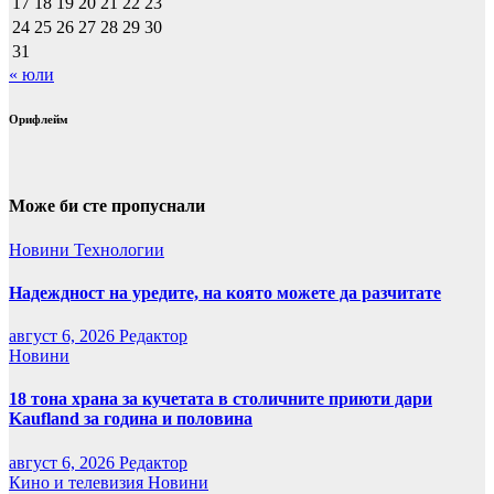
17
18
19
20
21
22
23
24
25
26
27
28
29
30
31
« юли
Орифлейм
Може би сте пропуснали
Новини
Технологии
Надеждност на уредите, на която можете да разчитате
август 6, 2026
Редактор
Новини
18 тона храна за кучетата в столичните приюти дари
Kaufland за година и половина
август 6, 2026
Редактор
Кино и телевизия
Новини