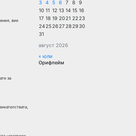
3
4
5
6
7
8
9
10
11
12
13
14
15
16
17
18
19
20
21
22
23
ения, вие
24
25
26
27
28
29
30
31
август 2026
« юли
Орифлейм
ате за
викателствата,
 сте намерили