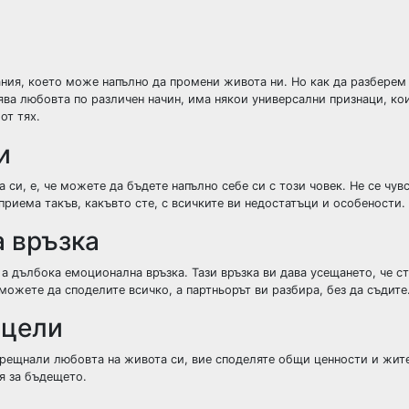
ния, което може напълно да промени живота ни. Но как да разберем
ва любовта по различен начин, има някои универсални признаци, кои
от тях.
и
си, е, че можете да бъдете напълно себе си с този човек. Не се чув
приема такъв, какъвто сте, с всичките ви недостатъци и особености.
а връзка
а дълбока емоционална връзка. Тази връзка ви дава усещането, че с
 можете да споделите всичко, а партньорът ви разбира, без да съдите
 цели
 срещнали любовта на живота си, вие споделяте общи ценности и жит
я за бъдещето.