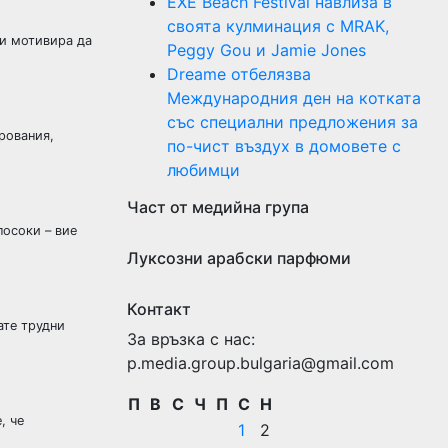
EXE Beach Festival навлиза в
своята кулминация с MRAK,
ви мотивира да
Peggy Gou и Jamie Jones
Dreame отбелязва
Международния ден на котката
със специални предложения за
арования,
по-чист въздух в домовете с
любимци
Част от медийна група
посоки – вие
Луксозни арабски парфюми
Контакт
ате трудни
За връзка с нас:
p.media.group.bulgaria@gmail.com
П
В
С
Ч
П
С
Н
, че
1
2