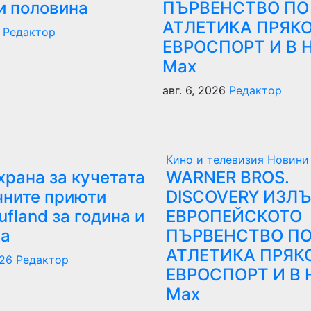
и половина
ПЪРВЕНСТВО ПО
АТЛЕТИКА ПРЯКО
6
Редактор
ЕВРОСПОРТ И В 
Мах
авг. 6, 2026
Редактор
Кино и телевизия
Новини
 храна за кучетата
WARNER BROS.
чните приюти
DISCOVERY ИЗЛ
ufland за година и
ЕВРОПЕЙСКОТО
на
ПЪРВЕНСТВО ПО
АТЛЕТИКА ПРЯК
026
Редактор
ЕВРОСПОРТ И В 
Мах