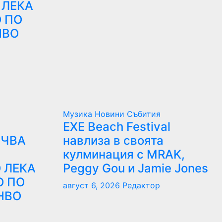
 ЛЕКА
 ПО
НВО
Музика
Новини
Събития
EXE Beach Festival
ЪЧВА
навлиза в своята
кулминация с MRAK,
 ЛЕКА
Peggy Gou и Jamie Jones
О ПО
август 6, 2026
Редактор
НВО