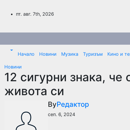
Skip
to
пт. авг. 7th, 2026
content
Начало
Новини
Музика
Туризъм
Кино и т
Новини
12 сигурни знака, че
живота си
By
Редактор
сеп. 6, 2024