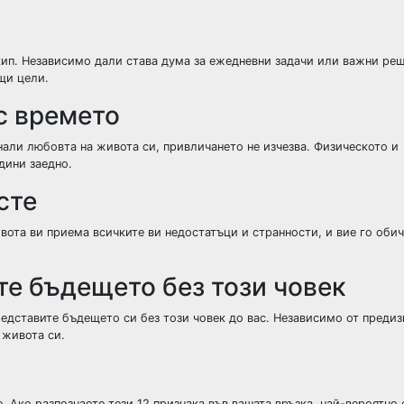
кип. Независимо дали става дума за ежедневни задачи или важни реш
щи цели.
с времето
нали любовта на живота си, привличането не изчезва. Физическото и
дини заедно.
сте
ота ви приема всичките ви недостатъци и странности, и вие го обич
те бъдещето без този човек
едставите бъдещето си без този човек до вас. Независимо от предиз
 живота си.
 Ако разпознаете тези 12 признака във вашата връзка, най-вероятно