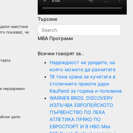
Търсене
 дали наистина
то показват, че
МВА Програми
Всички говорят за..
ствате
Надеждност на уредите, на
която можете да разчитате
18 тона храна за кучетата в
столичните приюти дари
те неразривно
Kaufland за година и половина
.
WARNER BROS. DISCOVERY
ИЗЛЪЧВА ЕВРОПЕЙСКОТО
ПЪРВЕНСТВО ПО ЛЕКА
ейски цели.
АТЛЕТИКА ПРЯКО ПО
ЕВРОСПОРТ И В НВО Мах