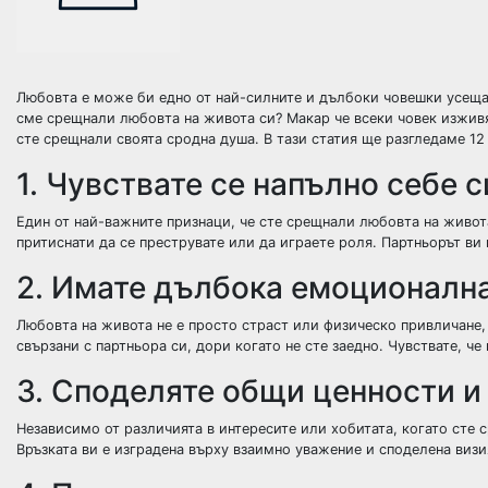
Любовта е може би едно от най-силните и дълбоки човешки усеща
сме срещнали любовта на живота си? Макар че всеки човек изживя
сте срещнали своята сродна душа. В тази статия ще разгледаме 12 
1. Чувствате се напълно себе с
Един от най-важните признаци, че сте срещнали любовта на живота 
притиснати да се преструвате или да играете роля. Партньорът ви 
2. Имате дълбока емоционалн
Любовта на живота не е просто страст или физическо привличане, 
свързани с партньора си, дори когато не сте заедно. Чувствате, че
3. Споделяте общи ценности и
Независимо от различията в интересите или хобитата, когато сте
Връзката ви е изградена върху взаимно уважение и споделена визи