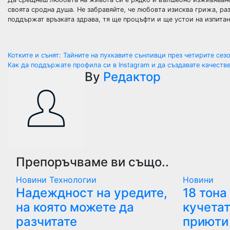
своята сродна душа. Не забравяйте, че любовта изисква грижа, ра
поддържат връзката здрава, тя ще процъфти и ще устои на изпитан
Навигация
Котките и сънят: Тайните на пухкавите сънливци през четирите сез
Как да поддържате профила си в Instagram и да създавате качест
By
Редактор
Препоръчваме ви също..
Новини
Технологии
Новини
Надеждност на уредите,
18 тона
на която можете да
кучетат
разчитате
приюти 