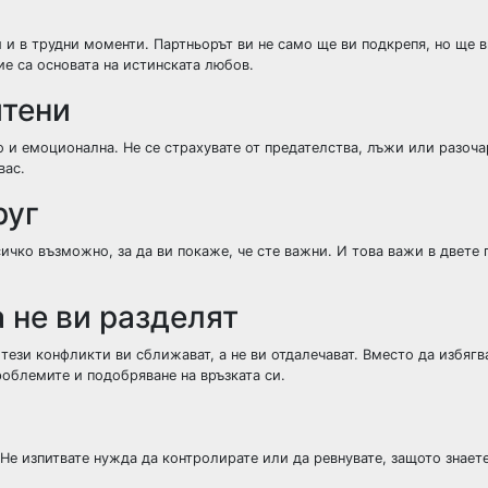
и в трудни моменти. Партньорът ви не само ще ви подкрепя, но ще 
ие са основата на истинската любов.
итени
но и емоционална. Не се страхувате от предателства, лъжи или разоч
вас.
руг
ичко възможно, за да ви покаже, че сте важни. И това важи в двете 
а не ви разделят
 тези конфликти ви сближават, а не ви отдалечават. Вместо да избягв
роблемите и подобряване на връзката си.
Не изпитвате нужда да контролирате или да ревнувате, защото знаете