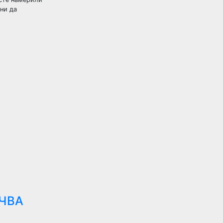
ни да
ЪЧВА