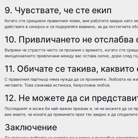
9. Чувствате, че сте екип
Когато сте срещнали правилния човек, вие работите заедно като е
действате в синхрон и се подкрепяте взаимно, за да постигнете об
10. Привличането не отслабва 
Въпреки че страстта често се променя с времето, когато сте срещ
емоционалното привличане между вас остава силно, дори след го
11. Обичате се такива, каквито 
С правилния партньор няма нужда да се променяте. Любовта на жив
неговите. Това означава истинска, безусловна любов.
12. Не можете да си представи
Последният и може би най-важен признак е, че не можете да си пр
вие знаете, че искате да преминете през тях заедно и да споделите
Заключение
Да срещнеш любовта на живота си е рядко и вълшебно изживяване.