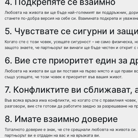
4. Подкрепяте се взаимно
Любовта на живота ви ще бъде най-големият ви поддръжник, дори 
станете по-добра версия на себе си. Взаимната подкрепа и уважен
5. Чувствате се сигурни и защ
Когато сте с този човек, усещате сигурност – не само физическа, 
защото знаете, че партньорът ви винаги ще бъде честен и открит с 
6. Вие сте приоритет един за д
Любовта на живота ви ще ви поставя на първо място и ще прави вс
също усещате, че този човек е приоритет във вашия живот.
7. Конфликтите ви сближават, 
Във всяка връзка има конфликти, но когато сте с правилния човек,
разговори, вие сте готови да работите заедно за разрешаване на п
8. Имате взаимно доверие
Тоталното доверие е знак, че сте срещнали любовта на живота си. 
партньорът ви е отдаден на вас и на връзката ви.