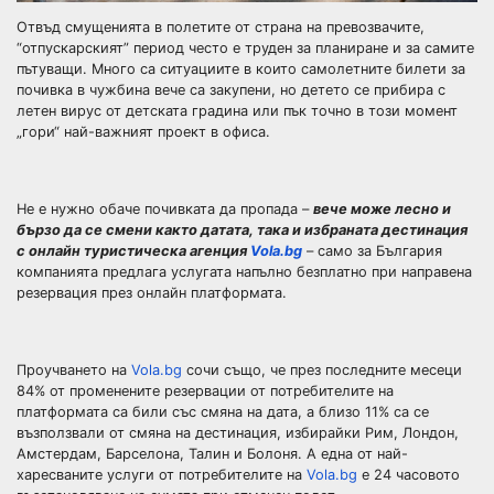
Отвъд смущенията в полетите от страна на превозвачите,
“отпускарският” период често е труден за планиране и за самите
пътуващи. Много са ситуациите в които самолетните билети за
почивка в чужбина вече са закупени, но детето се прибира с
летен вирус от детската градина или пък точно в този момент
„гори“ най-важният проект в офиса.
Не е нужно обаче почивката да пропада –
вече може лесно и
бързо да се смени както датата, така и избраната дестинация
с онлайн туристическа агенция
Vola.bg
– само за България
компанията предлага услугата напълно безплатно при направена
резервация през онлайн платформата.
Проучването на
Vola.bg
сочи също, че през последните месеци
84% от променените резервации от потребителите на
платформата са били със смяна на дата, а близо 11% са се
възползвали от смяна на дестинация, избирайки Рим, Лондон,
Амстердам, Барселона, Талин и Болоня. А една от най-
харесваните услуги от потребителите на
Vola.bg
e 24 часовото