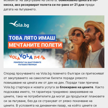
моментът на закупуване на билета:
обикновено цената е по-
ниска, ако резервират полета си по-рано от 21 дни
преди
датата на пътуването.
Според проучването на Vola.bg повечето българи се притесняват
от закупуването на самолетни билети поради рязкото
повишаване на цената им от ден на ден. Поради тази причина
Vola.bg стартира и новата услуга за
блокиране на цените
. Както
подсказва името, тя гарантира тридневно замразяване на
цените, така че потребителите да могат да продължат плановете
си за пътуване, без да се страхуват от рязко покачване на
цените. В условията на динамичен пазар, на който цените се