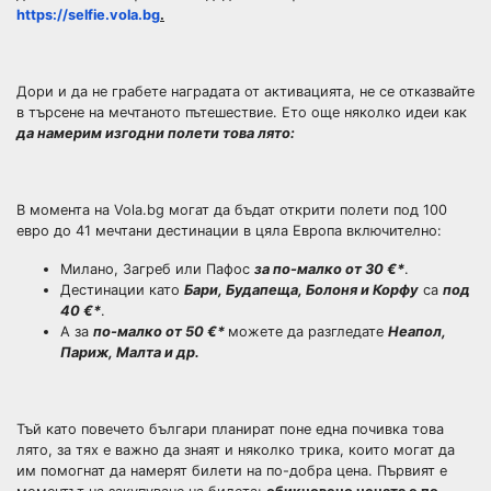
https://selfie.vola.bg
.
Дори и да не грабете наградата от активацията, не се отказвайте
в търсене на мечтаното пътешествие. Ето още няколко идеи как
да намерим изгодни полети това лято:
В момента на Vola.bg могат да бъдат открити полети под 100
евро до 41 мечтани дестинации в цяла Европа включително:
Милано, Загреб или Пафос
за по-малко от 30 €*
.
Дестинации като
Бари, Будапеща, Болоня и Корфу
са
под
40 €*
.
А за
по-малко от 50 €*
можете да разгледате
Неапол,
Париж, Малта и др.
Тъй като повечето българи планират поне една почивка това
лято, за тях е важно да знаят и няколко трика, които могат да
им помогнат да намерят билети на по-добра цена. Първият е