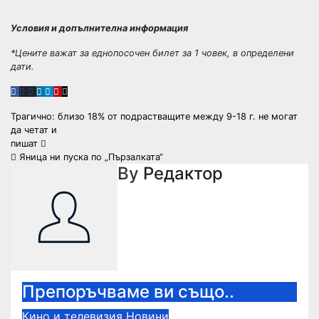
Условия и допълнителна информация
*Цените важат за еднопосочен билет за 1 човек, в определени
дати.
Навигация
Трагично: близо 18% от подрастващите между 9-18 г. не могат
да четат и
пишат
Яница ни пуска по „Пързалката“
By
Редактор
Препоръчваме ви също..
Кино и телевизия
Новини