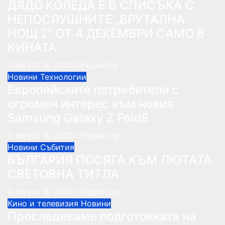
ДЯДО КОЛЕДА Е В СПИСЪКА С
НЕПОСЛУШНИТЕ „БРУТАЛНА
НОЩ 2“ ОТ 4 ДЕКЕМВРИ САМО В
КИНАТА
август 5, 2026
Редактор
Новини
Технологии
Европейските потребители с
огромен интерес към новия
Samsung Galaxy Z Fold8
август 5, 2026
Редактор
Новини
Събития
БЪЛГАРИЯ ПОСЯГА КЪМ ЛЮТАТА
СВЕТОВНА ТИТЛА
август 5, 2026
Редактор
Кино и телевизия
Новини
Проследяваме подготовката на