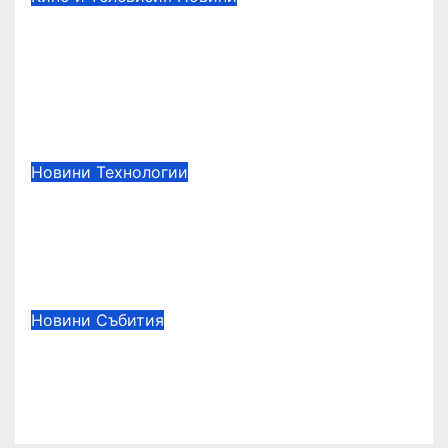
ДЯДО КОЛЕДА Е В СПИСЪКА С
НЕПОСЛУШНИТЕ „БРУТАЛНА
НОЩ 2“ ОТ 4 ДЕКЕМВРИ САМО
В КИНАТА
авг. 5, 2026
Редактор
Новини
Технологии
Европейските потребители с
огромен интерес към новия
Samsung Galaxy Z Fold8
авг. 5, 2026
Редактор
Новини
Събития
БЪЛГАРИЯ ПОСЯГА КЪМ
ЛЮТАТА СВЕТОВНА ТИТЛА
авг. 5, 2026
Редактор