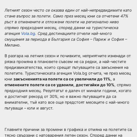
Летният сезон често се оказва един от най-непредвидимите като
стане въпрос за полети. Само през месец юни са отчетени 47%
ръст в отменените и отложени полети на регионално ниво
спрямо предходния месец, според данни на туристическа
агенция
Vola.bg
. Сред дестинациите отчели най-много
смущения за периода в България са София – Париж и София –
Милано.
В разгара на летния сезон и почивките, неприятните изненади от
рязка промяна в плановете съвсем не са редки, а най-честите
предизвикателства, които срещат пътуващите са закъснения на
полетите. Туристическата агенция Vola.bg отчита, че през месец
юни
закъсненията на полети са се увеличили до 11%,
а
отменените полети са се удвоили,
достигайки до 10%
, спрямо
предходния месец. Резултатът е далеч от минали години, когато
е достигнат рекорд от 30%, но е важно пътуващите да са
внимателни, тъй като все още предстоят месеците с най-много
пътуващи – юли и август.
Главните причини за промени в графика и отмяна на полетите са
тясно свързани с натоварения летен сезон. Според данни на