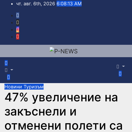
Skip
чт. авг. 6th, 2026
6:08:14 AM
to
content
Новини
Туризъм
47% увеличение на
закъснели и
отменени полети са