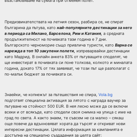
възстановяване на сумата при отменен полет.
Предизвикателствата на летния сезон, разбира се, не спират
българина да пътува, като
най-популярните дестинации за него
в периода са Милано, Барселона, Рим и Катания,
а средната
продължителност на почивката тази година е 7 дни.
Българското черноморие също привлича туристи, като
Варна се
нарежда в топ 10 закупени полети,
изпреварвайки дестинации
като Мадрид. В онлайн анкета 83% от пътуващите споделят, че
ще инвестират в почивката си поне толкова, колкото и миналата
година, докато 17% от тях заявяват, че този път ще разполагат с
по-малък бюджет за почивката си.
Знаейки, че копнежът за пътешествия не спира,
Vola.bg
подготвят специална активация за лятото с награда ваучер за
пътуване на стойност 500 EUR. В нея лесно може да се включи
всеки и от всякъде, като сподели своя снимка на улица с име на
град по света. А както знаем, те съвсем не са малко – сякаш
още повече да вдъхновяват хората да търсят и откриват нови
интересни дестинации. Цялата информация за кампанията е
достъпна на специално създадения за целта сайт: