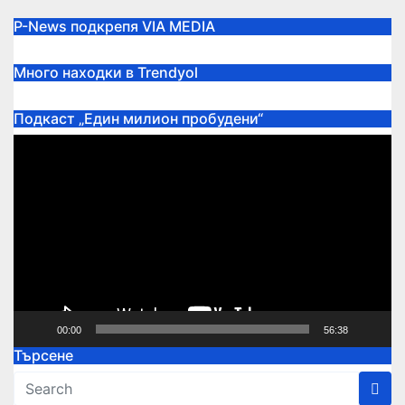
P-News подкрепя VIA MEDIA
Много находки в Trendyol
Подкаст „Един милион пробудени“
Видео
00:00
56:38
Търсене