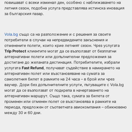
повишават с всеки изминал ден, особено с наближаването на
летния сезон, подобна услуга представлява истинска иновация
за българския пазар.
Vola.bg
също са на разположение и с решения за своите
потребители в случаи на непредвидените закъснения и
отменените полети, които крие летният сезон. Чрез услугата
Trip Protect
клиентите могат да се възползват от безплатни
алтернативни полети или допълнителни предложения за
достигане до желаната дестинация. Потребителите, избрали
услугата
Fast Refund
, получават съдействие в намирането на
алтернативен полет или възстановяване на сумата за
самолетния билет в рамките на 24 часа – в брой или чрез
ваучер. Дори без допълнителните услуги, пътуващите с Vola.bg
могат да се възползват от подкрепа в начертаването на
алтернативен маршрут. Също така, сумата за билета от
променен или отменен полет се възстановява в рамките на
периода, предложен от съответната авиокомпания – обикновено
между 30 и 60 дни.