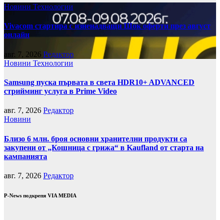
Новини
Технологии
Vivacom стартира с изненадващи Шок оферти през август
онлайн
авг. 7, 2026
Редактор
Новини
Технологии
Samsung пуска първата в света HDR10+ ADVANCED
стрийминг услуга в Prime Video
авг. 7, 2026
Редактор
Новини
Близо 6 млн. броя основни хранителни продукти са
закупени от „Кошница с грижа“ в Kaufland от старта на
кампанията
авг. 7, 2026
Редактор
P-News подкрепя VIA MEDIA