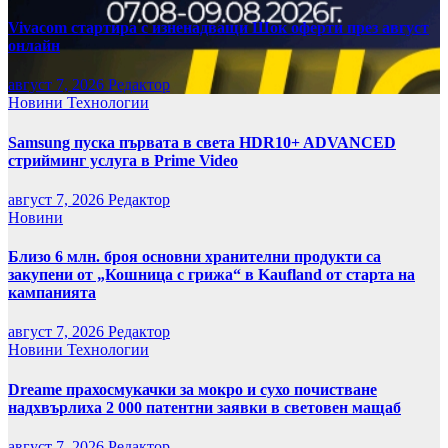
Vivacom стартира с изненадващи Шок оферти през август
онлайн
август 7, 2026
Редактор
Новини
Технологии
Samsung пуска първата в света HDR10+ ADVANCED
стрийминг услуга в Prime Video
август 7, 2026
Редактор
Новини
Близо 6 млн. броя основни хранителни продукти са
закупени от „Кошница с грижа“ в Kaufland от старта на
кампанията
август 7, 2026
Редактор
Новини
Технологии
Dreame прахосмукачки за мокро и сухо почистване
надхвърлиха 2 000 патентни заявки в световен мащаб
август 7, 2026
Редактор