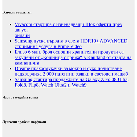
Всички говорят за..
Vivacom стартира с изненадващи Шок оферти през
август
онлайн
Samsung пуска първата в света HDR10+ ADVANCED
стрийминг услуга в Prime Video
Близо 6 млн. броя основни хранителни продукти са
закупени от „Кошница с грижа“ в Kaufland от старта на
кампанията
Dreame прахосмукачки за мокро и сухо почистване
надхвърлиха 2 000 патентни заявки в световен мащаб
Samsung стартира продажбите на Galaxy Z Fold8 Ultra,
Fold8, Flip8, Watch Ultra2 и Watch9
Част от медийна група
Луксозни арабски парфюми