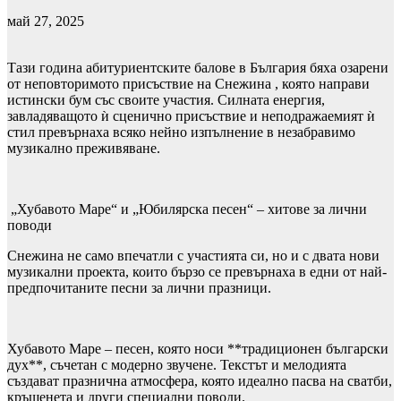
май 27, 2025
Тази година абитуриентските балове в България бяха озарени
от неповторимото присъствие на Снежина , която направи
истински бум със своите участия. Силната енергия,
завладяващото ѝ сценично присъствие и неподражаемият ѝ
стил превърнаха всяко нейно изпълнение в незабравимо
музикално преживяване.
„Хубавото Маре“ и „Юбилярска песен“ – хитове за лични
поводи
Снежина не само впечатли с участията си, но и с двата нови
музикални проекта, които бързо се превърнаха в едни от най-
предпочитаните песни за лични празници.
Хубавото Маре – песен, която носи **традиционен български
дух**, съчетан с модерно звучене. Текстът и мелодията
създават празнична атмосфера, която идеално пасва на сватби,
кръщенета и други специални поводи.