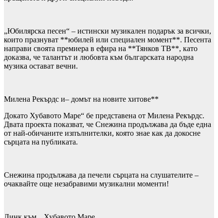
„Юбилярска песен“ – истински музикален подарък за всички,
които празнуват **юбилей или специален момент**. Песента
направи своята премиера в ефира на **Тянков ТВ**, като
доказва, че талантът и любовта към българската народна
музика остават вечни.
Милена Рекърдс и– домът на новите хитове**
Докато Хубавото Маре“ бе представена от Милена Рекърдс.
Двата проекта показват, че Снежина продължава да бъде една
от най-обичаните изпълнителки, която знае как да докосне
сърцата на публиката.
Снежина продължава да печели сърцата на слушателите –
очаквайте още незабравими музикални моменти!
Линк към „Хубавото Маре „