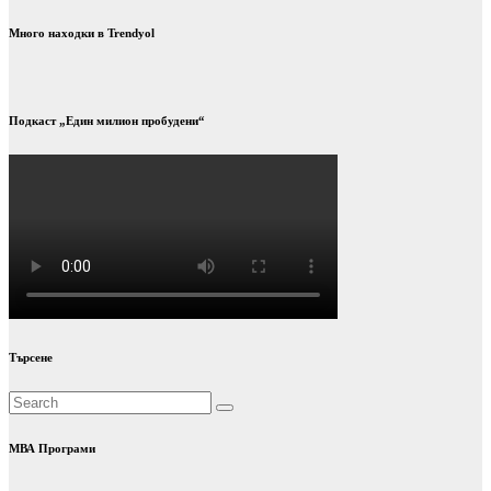
Много находки в Trendyol
Подкаст „Един милион пробудени“
Търсене
МВА Програми