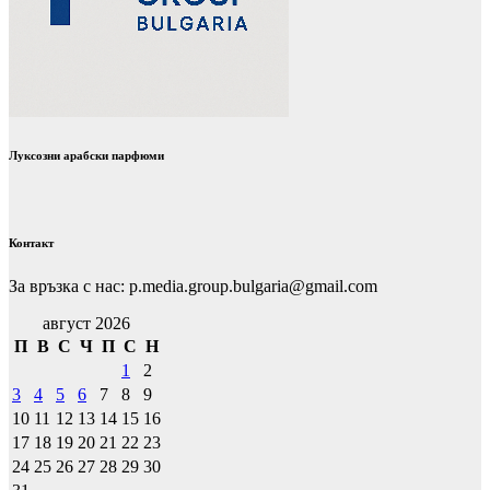
Луксозни арабски парфюми
Контакт
За връзка с нас: p.media.group.bulgaria@gmail.com
август 2026
П
В
С
Ч
П
С
Н
1
2
3
4
5
6
7
8
9
10
11
12
13
14
15
16
17
18
19
20
21
22
23
24
25
26
27
28
29
30