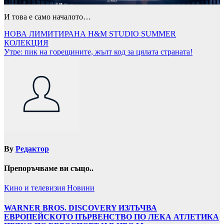
И това е само началото…
Навигация
НОВА ЛИМИТИРАНА H&M STUDIO SUMMER
КОЛЕКЦИЯ
Утре: пик на горещините, жълт код за цялата страната!
By
Редактор
Препоръчваме ви също..
Кино и телевизия
Новини
WARNER BROS. DISCOVERY ИЗЛЪЧВА
ЕВРОПЕЙСКОТО ПЪРВЕНСТВО ПО ЛЕКА АТЛЕТИКА