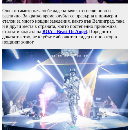
Още от самото начало бе дадена заявка за нещо ново и
различно. За кратко време клубът се превърна в пример и
еталон за много нощни заведения, както във Велинград, така
и в други места в страната, които постепенно приложиха
стилът и класата на
BOA – Beast Or Angel
. Поредното
доказателство, че клубът е абсолютен лидер и иноватор в
нощният живот.