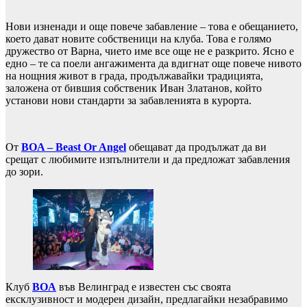
Нови изненади и още повече забавление – това е обещанието,
което дават новите собственици на клуба. Това е голямо
дружество от Варна, чието име все още не е разкрито. Ясно е
едно – те са поели ангажимента да вдигнат още повече нивото
на нощния живот в града, продължавайки традицията,
заложена от бившия собственик Иван Златанов, който
установи нови стандарти за забавленията в курорта.
От
BOA – Beast Or Angel
обещават да продължат да ви
срещат с любимите изпълнители и да предложат забавления
до зори.
Клуб
BOA
във Велинград е известен със своята
ексклузивност и модерен дизайн, предлагайки незабравимо