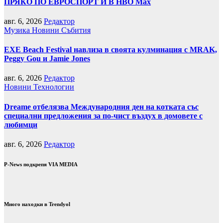
ПРЯКО ПО ЕВРОСПОРТ И В НВО Мах
авг. 6, 2026
Редактор
Музика
Новини
Събития
EXE Beach Festival навлиза в своята кулминация с MRAK,
Peggy Gou и Jamie Jones
авг. 6, 2026
Редактор
Новини
Технологии
Dreame отбелязва Международния ден на котката със
специални предложения за по-чист въздух в домовете с
любимци
авг. 6, 2026
Редактор
P-News подкрепя VIA MEDIA
Много находки в Trendyol