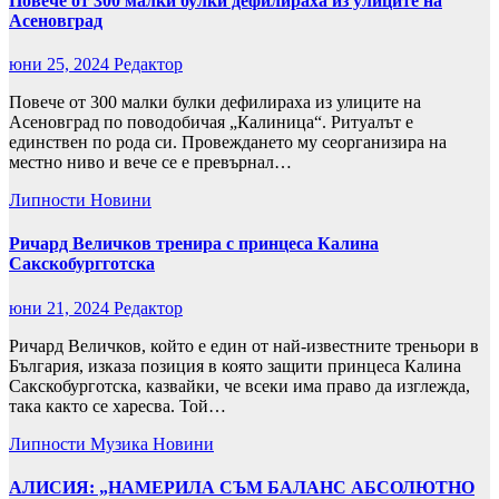
Повече от 300 малки булки дефилираха из улиците на
Асеновград
юни 25, 2024
Редактор
Повече от 300 малки булки дефилираха из улиците на
Асеновград по поводобичая „Калиница“. Ритуалът е
единствен по рода си. Провеждането му сеорганизира на
местно ниво и вече се е превърнал…
Липности
Новини
Ричард Величков тренира с принцеса Калина
Сакскобургготска
юни 21, 2024
Редактор
Ричард Величков, който е един от най-известните треньори в
България, изказа позиция в която защити принцеса Калина
Сакскобурготска, казвайки, че всеки има право да изглежда,
така както се харесва. Той…
Липности
Музика
Новини
АЛИСИЯ: „НАМЕРИЛА СЪМ БАЛАНС АБСОЛЮТНО