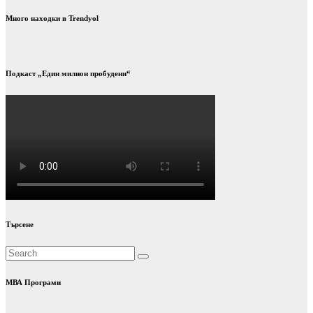
Много находки в Trendyol
Подкаст „Един милион пробудени“
Търсене
МВА Програми