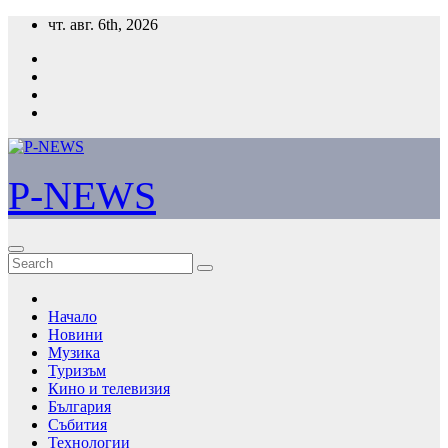
Skip
чт. авг. 6th, 2026
to
content
P-NEWS
Начало
Новини
Музика
Туризъм
Кино и телевизия
България
Събития
Технологии