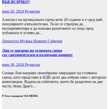
ВЪВ ВСИЧКО“
юни 20, 2024
Редактор
Алисия е на музикалната сцена вече 20 години и е сред най-
популярните изпълнителки. Тя не се страхува да
експериментира и да показва различните си лица пред
публиката и успява да…
Липности
Музика
Новини
Събития
Лия се завърна на голямата сцена
със сантиментален и вълнуващ концерт
юни 18, 2024
Редактор
Снощи Лия направи своеобразно завръщане на голямата
сцена, като представи в НДК цели два албума само с авторски
композиции. Водещ на събитието, което бе разделено на две
части, беше Драго…
P-News подкрепя VIA MEDIA