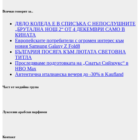
Всички говорят за..
ДЯДО КОЛЕДА Е В СПИСЪКА С НЕПОСЛУШНИТЕ
„БРУТАЛНА НОЩ 2“ ОТ 4 ДЕКЕМВРИ САМО В
КИНАТА
Европейските потребители с огромен интерес към
новия Samsung Galaxy Z Fold8
БЪЛГАРИЯ ПОСЯГА КЪМ ЛЮТАТА СВЕТОВНА
ТИТЛА
Проследяваме подготовката на „Сиатъл Сийхоукс“ в
HBO Max
Автентична италианска вечеря до -30% в Kaufland
Част от медийна група
Луксозни арабски парфюми
Контакт