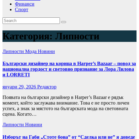
Финанси
Спорт
Категория:
Липности
Липности
Мода
Новини
Български дизайнер на корица в Harper’s Bazaar – повод за
национална гордост и световно признание за Лора Лилова
и LORRETI
януари 29, 2026
Редактор
Появата на български дизайнер в Harper’s Bazaar е рядък
момент, който заслужава внимание. Това е не просто личен
успех, а знак за мястото на българската мода на световната
сцена. Когато…
Липности
Новини
Изборът на Габи „Стоте бона” от “Сделка или не” я доведе