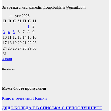
За връзка с нас: p.media.group.bulgaria@gmail.com
август 2026
П
В
С
Ч
П
С
Н
1
2
3
4
5
6
7
8
9
10
11
12
13
14
15
16
17
18
19
20
21
22
23
24
25
26
27
28
29
30
31
« юли
Орифлейм
Може би сте пропуснали
Кино и телевизия
Новини
ДЯДО КОЛЕДА Е В СПИСЪКА С НЕПОСЛУШНИТЕ