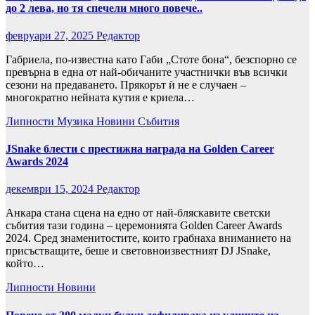
до 2 лева, но тя спечели много повече..
февруари 27, 2025
Редактор
Габриела, по-известна като Габи „Стоте бона“, безспорно се
превърна в една от най-обичаните участнички във всички
сезони на предаването. Прякорът ѝ не е случаен –
многократно нейната кутия е криела…
Липности
Музика
Новини
Събития
JSnake блести с престижна награда на Golden Career
Awards 2024
декември 15, 2024
Редактор
Анкара стана сцена на едно от най-бляскавите светски
събития тази година – церемонията Golden Career Awards
2024. Сред знаменитостите, които грабнаха вниманието на
присъстващите, беше и световноизвестният DJ JSnake,
който…
Липности
Новини