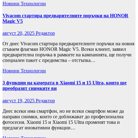
Новини
Технологии
Vivacom стартира предварителните поръчки на HONOR
Magic V5
август 20, 2025
Редактор
От днес Vivacom стартира предварителните поръчки на новия
сгъваем флагман HONOR Magic V5. Всеки клиент, заявил
предварителна поръчка в рамките на кампанията, ще получи
специален пакет с предимства – отстъпка…
Новини
Технологии
3 функции на камерата в Xiaomi 15 и 15 Ultra, които ще
преобразят снимките ви
август 19, 2025
Редактор
Днес всеки има смартфон, но не всеки смартфон може да
направи снимки, които се доближават до професионална
фотосесия. Xiaomi 15 и Xiaomi 15 Ultra променят това и
предлагат иновативни функции…