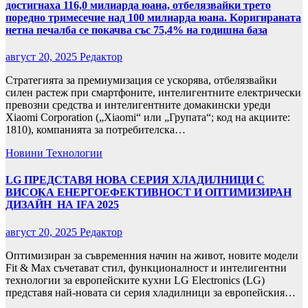
достигнаха 116,0 милиарда юана, отбелязвайки трето
поредно тримесечие над 100 милиарда юана. Kоригираната
нетна печалба се покачва със 75,4% на годишна база
август 20, 2025
Редактор
Стратегията за премиумизация се ускорява, отбелязвайки
силен растеж при смартфоните, интелигентните електрически
превозни средства и интелигентните домакински уреди
Xiaomi Corporation („Xiaomi“ или „Групата“; код на акциите:
1810), компанията за потребителска…
Новини
Технологии
LG ПРЕДСТАВЯ НОВА СЕРИЯ ХЛАДИЛНИЦИ С
ВИСОКА ЕНЕРГОЕФЕКТИВНОСТ И ОПТИМИЗИРАН
ДИЗАЙН НА IFA 2025
август 20, 2025
Редактор
Оптимизиран за съвременния начин на живот, новите модели
Fit & Max съчетават стил, функционалност и интелигентни
технологии за европейските кухни LG Electronics (LG)
представя най-новата си серия хладилници за европейския…