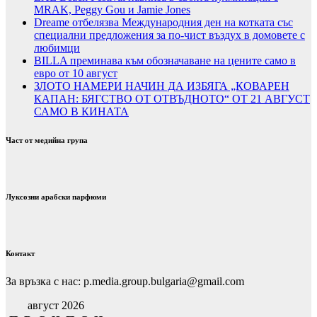
MRAK, Peggy Gou и Jamie Jones
Dreame отбелязва Международния ден на котката със
специални предложения за по-чист въздух в домовете с
любимци
BILLA преминава към обозначаване на цените само в
евро от 10 август
ЗЛОТО НАМЕРИ НАЧИН ДА ИЗБЯГА „КОВАРЕН
КАПАН: БЯГСТВО ОТ ОТВЪДНОТО“ ОТ 21 АВГУСТ
САМО В КИНАТА
Част от медийна група
Луксозни арабски парфюми
Контакт
За връзка с нас: p.media.group.bulgaria@gmail.com
август 2026