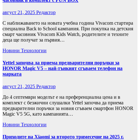
часовник в комплект с FUN BOX
август 21, 2025
Редактор
С наближаването на новата учебна година Vivacom стартира
специална Back to School кампания. При покупка на детския
смарт часовник Vivacom Kids Watch, родителите и техните
деца ще получат за първия…
Новини
Технологии
Yettel започва да приема предварителни поръчки за
HONOR Magic V5 – най-тънкият сгъваем телефон на
марката
август 21, 2025
Редактор
До 4 септември моделът е на преференциална цена и в
комплект с безжични слушалки Yettel започва да приема
предварителни поръчки за новия сгъваем смартфон HONOR
Magic V5 5G, като кампанията…
Новини
Технологии
Приходите на Xiaomi за второто тримесечие на 2025 г.