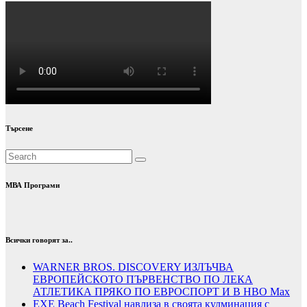
Търсене
МВА Програми
Всички говорят за..
WARNER BROS. DISCOVERY ИЗЛЪЧВА
ЕВРОПЕЙСКОТО ПЪРВЕНСТВО ПО ЛЕКА
АТЛЕТИКА ПРЯКО ПО ЕВРОСПОРТ И В НВО Мах
EXE Beach Festival навлиза в своята кулминация с