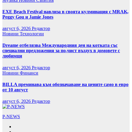
Музика
Новини
Събития
EXE Beach Festival навлиза в своята кулминация с MRAK,
Peggy Gou и Jamie Jones
август 6, 2026
Редактор
Новини
Технологии
Dreame отбелязва Международния ден на котката със
специални предложения за по-чист въздух в домовете с
любимци
август 6, 2026
Редактор
Новини
Финанси
BILLA преминава към обозначаване на цените само в евро
от 10 август
август 6, 2026
Редактор
P-NEWS