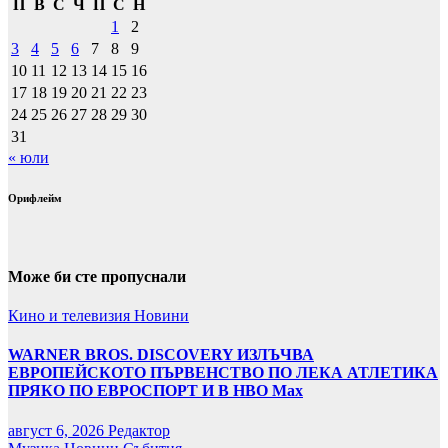
П
В
С
Ч
П
С
Н
1
2
3
4
5
6
7
8
9
10
11
12
13
14
15
16
17
18
19
20
21
22
23
24
25
26
27
28
29
30
31
« юли
Орифлейм
Може би сте пропуснали
Кино и телевизия
Новини
WARNER BROS. DISCOVERY ИЗЛЪЧВА
ЕВРОПЕЙСКОТО ПЪРВЕНСТВО ПО ЛЕКА АТЛЕТИКА
ПРЯКО ПО ЕВРОСПОРТ И В НВО Мах
август 6, 2026
Редактор