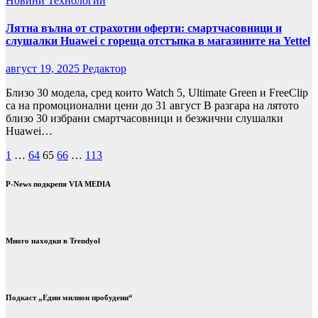
Новини
Технологии
Лятна вълна от страхотни оферти: смартчасовници и
слушалки Huawei с гореща отстъпка в магазините на Yettel
август 19, 2025
Редактор
Близо 30 модела, сред които Watch 5, Ultimate Green и FreeClip
са на промоционални цени до 31 август В разгара на лятото
близо 30 избрани смартчасовници и безжични слушалки
Huawei…
Разделяне
1
…
64
65
66
…
113
на
P-News подкрепя VIA MEDIA
публикациите
на
страници
Много находки в Trendyol
Подкаст „Един милион пробудени“