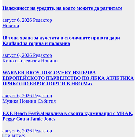
Надеждност на уредите, на която можете да разчитате
август 6, 2026
Редактор
Новини
18 тона храна за кучетата в столичните приюти дари
Kaufland за година и половина
август 6, 2026
Редактор
Кино и телевизия
Новини
WARNER BROS. DISCOVERY ИЗЛЪЧВА
ЕВРОПЕЙСКОТО ПЪРВЕНСТВО ПО ЛЕКА АТЛЕТИКА
ПРЯКО ПО ЕВРОСПОРТ И В НВО Мах
август 6, 2026
Редактор
Музика
Новини
Събития
EXE Beach Festival навлиза в своята кулминация с MRAK,
Peggy Gou и Jamie Jones
август 6, 2026
Редактор