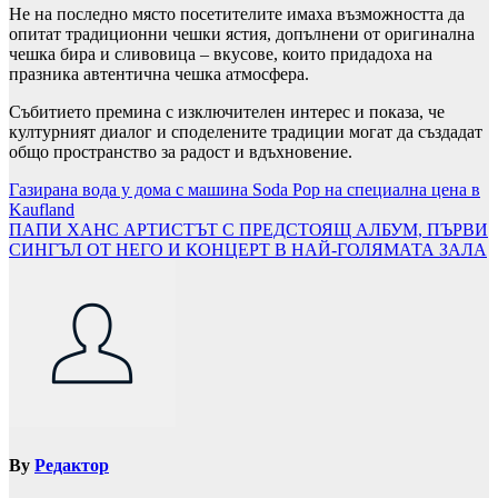
Не на последно място посетителите имаха възможността да
опитат традиционни чешки ястия, допълнени от оригинална
чешка бира и сливовица – вкусове, които придадоха на
празника автентична чешка атмосфера.
Събитието премина с изключителен интерес и показа, че
културният диалог и споделените традиции могат да създадат
общо пространство за радост и вдъхновение.
Навигация
Газирана вода у дома с машина Soda Pop на специална цена в
Kaufland
ПАПИ ХАНС АРТИСТЪТ С ПРЕДСТОЯЩ АЛБУМ, ПЪРВИ
СИНГЪЛ ОТ НЕГО И КОНЦЕРТ В НАЙ-ГОЛЯМАТА ЗАЛА
By
Редактор