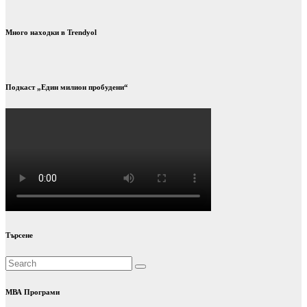
Много находки в Trendyol
Подкаст „Един милион пробудени“
Търсене
МВА Програми