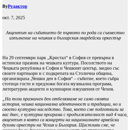
By
Редактор
окт. 7, 2025
Акцентът на събитието бе първото по рода си съвместно
изпълнение на чешкия и българския гвардейски оркестър
На 29 септември парк „Кристал“ в София се превърна в
истински празник на чешката култура. Посолството на
Чешката република в София и Чешкият център, заедно със
своите партньори и с подкрепата на Столична община,
организираха „Чешки ден в София“ – събитие, което събра
стотици гости и предложи богата музикална програма,
литературни акценти и кулинарни изкушения от Чехия.
„На този празничен ден отбелязваме не само своята
история, чешка национална идентичност и традиции, но и
своето културно наследство. Това, което сме подготвили за
вас днес, е културна програма с продължителност над 4 часа,
акцентът в която са концерти на националните армейски
духови оркестри на Чехия и България. Щастливи сме, че