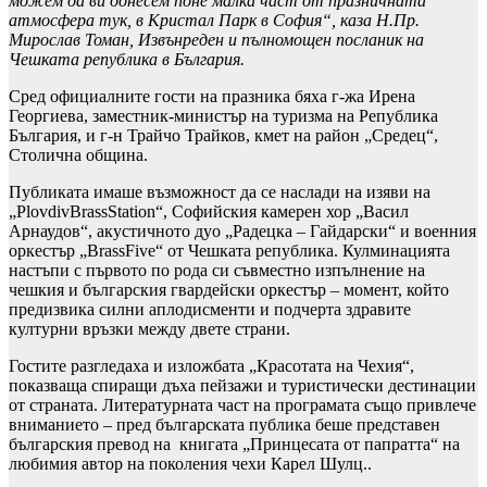
можем да ви донесем поне малка част от празничната
атмосфера тук, в Кристал Парк в София“, каза Н.Пр.
Мирослав Томан, Извънреден и пълномощен посланик на
Чешката република в България.
Сред официалните гости на празника бяха г-жа Ирена
Георгиева, заместник-министър на туризма на Република
България, и г-н Трайчо Трайков, кмет на район „Средец“,
Столична община.
Публиката имаше възможност да се наслади на изяви на
„PlovdivBrassStation“, Софийския камерен хор „Васил
Арнаудов“, акустичното дуо „Радецка – Гайдарски“ и военния
оркестър „BrassFive“ от Чешката република. Кулминацията
настъпи с първото по рода си съвместно изпълнение на
чешкия и българския гвардейски оркестър – момент, който
предизвика силни аплодисменти и подчерта здравите
културни връзки между двете страни.
Гостите разгледаха и изложбата „Красотата на Чехия“,
показваща спиращи дъха пейзажи и туристически дестинации
от страната. Литературната част на програмата също привлече
вниманието – пред българската публика беше представен
българския превод на книгата „Принцесата от папратта“ на
любимия автор на поколения чехи Карел Шулц..