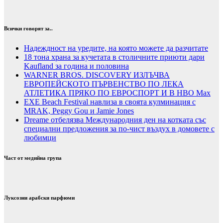
Всички говорят за..
Надеждност на уредите, на която можете да разчитате
18 тона храна за кучетата в столичните приюти дари
Kaufland за година и половина
WARNER BROS. DISCOVERY ИЗЛЪЧВА
ЕВРОПЕЙСКОТО ПЪРВЕНСТВО ПО ЛЕКА
АТЛЕТИКА ПРЯКО ПО ЕВРОСПОРТ И В НВО Мах
EXE Beach Festival навлиза в своята кулминация с
MRAK, Peggy Gou и Jamie Jones
Dreame отбелязва Международния ден на котката със
специални предложения за по-чист въздух в домовете с
любимци
Част от медийна група
Луксозни арабски парфюми