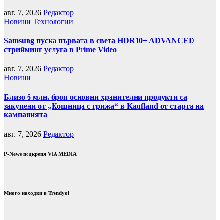
авг. 7, 2026
Редактор
Новини
Технологии
Samsung пуска първата в света HDR10+ ADVANCED
стрийминг услуга в Prime Video
авг. 7, 2026
Редактор
Новини
Близо 6 млн. броя основни хранителни продукти са
закупени от „Кошница с грижа“ в Kaufland от старта на
кампанията
авг. 7, 2026
Редактор
P-News подкрепя VIA MEDIA
Много находки в Trendyol