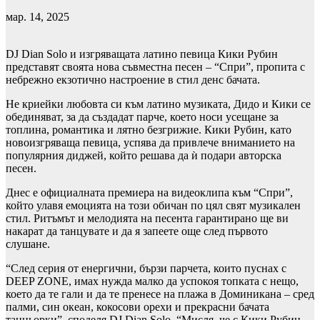
мар. 14, 2025
DJ Dian Solo и изгряващата латино певица Кики Рубин
представят своята нова съвместна песен – “Спри”, пропита с
небрежно екзотично настроение в стил денс бачата.
Не криейки любовта си към латино музиката, Дидо и Кики се
обединяват, за да създадат парче, което носи усещане за
топлина, романтика и лятно безгрижие. Кики Рубин, като
новоизгряваща певица, успява да привлече вниманието на
популярния диджей, който решава да ѝ подари авторска
песен.
Днес е официалната премиера на видеоклипа към “Спри”,
който улавя емоцията на този обичан по цял свят музикален
стил. Ритъмът и мелодията на песента гарантирано ще ви
накарат да танцувате и да я запеете още след първото
слушане.
“След серия от енергични, бързи парчета, които пуснах с
DEEP ZONE, имах нужда малко да успокоя топката с нещо,
което да те гали и да те пренесе на плажа в Доминикана – сред
палми, син океан, кокосови орехи и прекрасни бачата
танцьорки”, споделя DJ Dian Solo. “Мисля, че с Кики Рубин