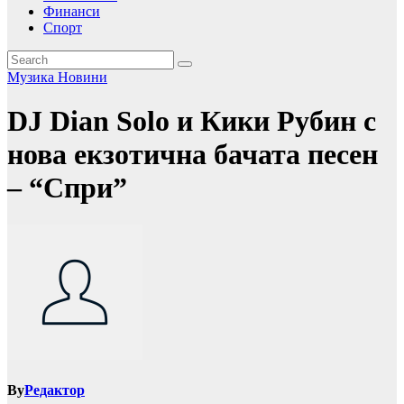
Финанси
Спорт
Музика
Новини
DJ Dian Solo и Кики Рубин с
нова екзотична бачата песен
– “Спри”
By
Редактор