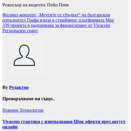
Режисьор на видеото: Пейо Пеев
Навигация
Филмът-концерт „Мечтите се сбъдват“ на българския
изпълнител Графа влиза в стрийминг платформата Max
339 проекта в надпревара за финансиране от Vivacom
Регионален грант
By
Редактор
Препоръчваме ви също..
Новини
Технологии
Vivacom стартира с изненадващи Шок оферти през август
онлайн