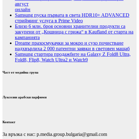
август
онлайн
Samsung пуска първата в света HDR10+ ADVANCED
стрийминг услуга в Prime Video
Близо 6 млн. броя основни хранителни продукти са
закупени от „Кошница с грижа“ в Kaufland от старта на
кампанията
Dreame прахосмукачки за мокро и сухо почистване
надхвърлиха 2 000 патентни заявки в световен мащаб
Samsung стартира продажбите на Galaxy Z Fold8 Ultra,
Fold8, Flip8, Watch Ultra2 и Watch9
Част от медийна група
Луксозни арабски парфюми
Контакт
За връзка с нас: p.media.group.bulgaria@gmail.com