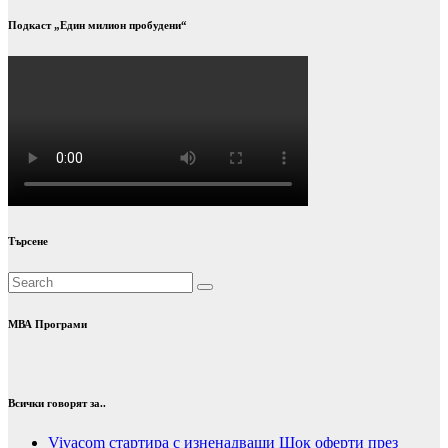
Подкаст „Един милион пробудени“
Търсене
МВА Програми
Всички говорят за..
Vivacom стартира с изненадващи Шок оферти през