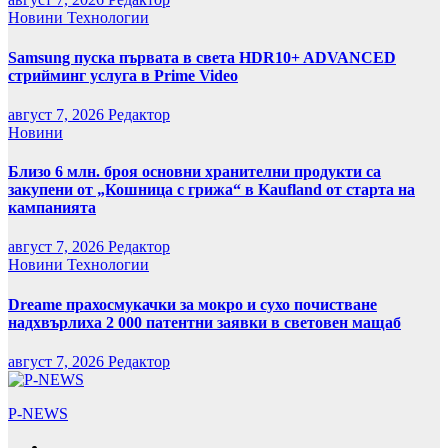
Новини
Технологии
Samsung пуска първата в света HDR10+ ADVANCED
стрийминг услуга в Prime Video
август 7, 2026
Редактор
Новини
Близо 6 млн. броя основни хранителни продукти са
закупени от „Кошница с грижа“ в Kaufland от старта на
кампанията
август 7, 2026
Редактор
Новини
Технологии
Dreame прахосмукачки за мокро и сухо почистване
надхвърлиха 2 000 патентни заявки в световен мащаб
август 7, 2026
Редактор
P-NEWS