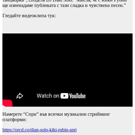
ще изненадаме публиката с тази сладка и чувствена песен.”
Гледайте видеоклипа тук:
Намерете “Спри” във всички музикални стрийминг
платформи:
https://orcd.co/dian-solo-kiki-rubin-spri