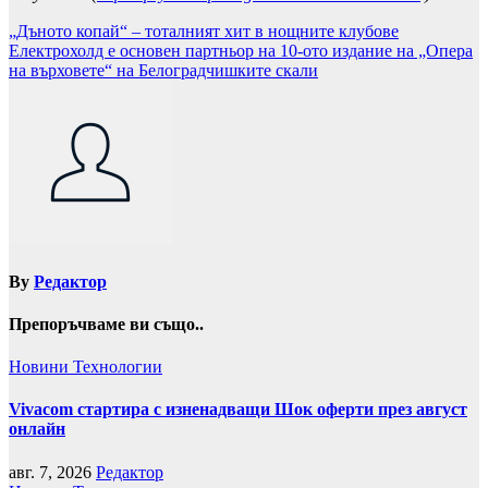
Навигация
„Дъното копай“ – тоталният хит в нощните клубове
Eлектрохолд е основен партньор на 10-ото издание на „Опера
на върховете“ на Белоградчишките скали
By
Редактор
Препоръчваме ви също..
Новини
Технологии
Vivacom стартира с изненадващи Шок оферти през август
онлайн
авг. 7, 2026
Редактор