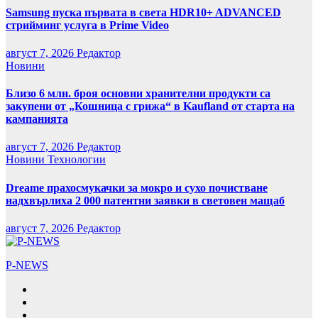
Samsung пуска първата в света HDR10+ ADVANCED
стрийминг услуга в Prime Video
август 7, 2026
Редактор
Новини
Близо 6 млн. броя основни хранителни продукти са
закупени от „Кошница с грижа“ в Kaufland от старта на
кампанията
август 7, 2026
Редактор
Новини
Технологии
Dreame прахосмукачки за мокро и сухо почистване
надхвърлиха 2 000 патентни заявки в световен мащаб
август 7, 2026
Редактор
P-NEWS