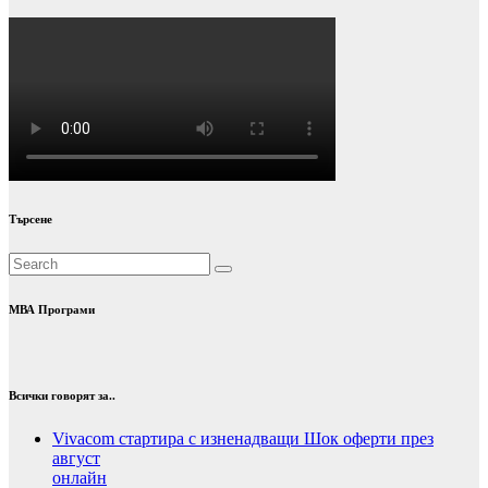
Търсене
МВА Програми
Всички говорят за..
Vivacom стартира с изненадващи Шок оферти през
август
онлайн