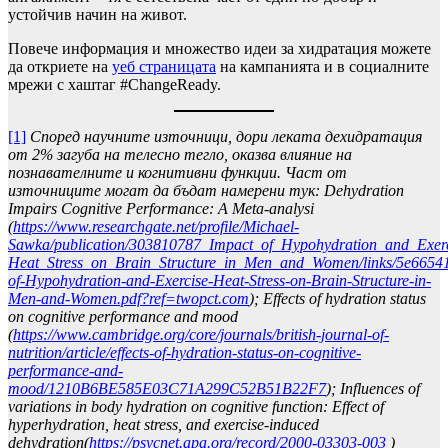
устойчив начин на живот.
Повече информация и множество идеи за хидратация можете
да откриете на
уеб страницата
на кампанията и в социалните
мрежи с хаштаг #ChangeReady.
[1]
Според научните източници, дори леката дехидратация
от 2% загуба на телесно тегло, оказва влияние на
познавателните и когнитивни функции. Част от
източниците могат да бъдат намерени тук:
Dehydration
Impairs Cognitive Performance: A Meta-analysi
(
https://www.researchgate.net/profile/Michael-
Sawka/publication/303810787_Impact_of_Hypohydration_and_Exerc
Heat_Stress_on_Brain_Structure_in_Men_and_Women/links/5e6654
of-Hypohydration-and-Exercise-Heat-Stress-on-Brain-Structure-in-
Men-and-Women.pdf?ref=twopct.com
); Effects of hydration status
on cognitive performance and mood
(
https://www.cambridge.org/core/journals/british-journal-of-
nutrition/article/effects-of-hydration-status-on-cognitive-
performance-and-
mood/1210B6BE585E03C71A299C52B51B22F7
); Influences of
variations in body hydration on cognitive function: Effect of
hyperhydration, heat stress, and exercise-induced
dehydration(
https://psycnet.apa.org/record/2000-03303-003
)