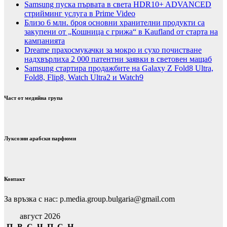
Samsung пуска първата в света HDR10+ ADVANCED
стрийминг услуга в Prime Video
Близо 6 млн. броя основни хранителни продукти са
закупени от „Кошница с грижа“ в Kaufland от старта на
кампанията
Dreame прахосмукачки за мокро и сухо почистване
надхвърлиха 2 000 патентни заявки в световен мащаб
Samsung стартира продажбите на Galaxy Z Fold8 Ultra,
Fold8, Flip8, Watch Ultra2 и Watch9
Част от медийна група
Луксозни арабски парфюми
Контакт
За връзка с нас: p.media.group.bulgaria@gmail.com
август 2026
П
В
С
Ч
П
С
Н