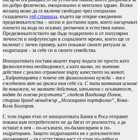
по-добро физическо, емоционално и ментално здраве. Всеки
желаещ може да се включи свободно чрез специално
създадената
уеб страница
, където ще открие ежедневни
предизвикателства – лесни и достъпни идеи, които насърчават
пиенето на вода по осъзнат, ритмичен и естествен начин.
Предизвикателството ще бъде подкрепено и от популярни
личности и инфлуенсъри в социалните мрежи, които ще се
включат с личен пример, като покажат своите ритуали за
хидратация – за себе си и своите семейства.
Инициативата поставя акцент върху водата не просто като
физиологична необходимост, а като малко, но значимо
действие с реално отражение върху качеството на живот.
„Хидратацията е повече от физиологична нужда – тя е
ежедневен акт на грижа към себе си. С тази кампания искаме
да покажем, че малките действия, изпълнени с осъзнатост,
водят до големи резултати”
,
споделя
Владимир Попов,
старши бранд мениджър „Негазирано портфолио“, Кока-
Кола България.
С този първи етап от инициативата Банкя и Роса отправят
покана към потребителите не да бягат от реалността, а да
останат в нея – по-осъзнати, по-балансирани и по-
хидратирани. Защото хидратацията не е допълнителен
ангажимент – тя е естествена част от един по-добър и