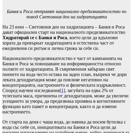
Банкя и Роса отправят национално предизвикателство по
повод Световния ден на хидратацията
На 23 юни – Световния ден на хидратацията – Банкя и Роса
дават официален старт на националното предизвикателство
Хидратирай се с Банкя и Роса
, което цели да вдъхнови
хората да превърнат хидратацията в естествена част от
ежедневния си ритъм и лична грижа за себе си.
Националното предизвикателство е част от кампанията на
Банкя и Роса за повишаване на информираността относно
ползите от хидратацията. В съвременния забързан свят
пиенето на вода често остава на заден план, въпреки че дори
леката дехидратация може да повлияе негативно на
концентрацията, настроението и физическата издръжливост.
Според научни изследвания
[1]
, загубата на едва 2% от
телесната маса, причинена от дехидратация, може да увеличи
усещането за умора, да предизвика промяна в когнитивните
функции като памет и концентрация, както и да измени
настроението.
От старта на деня с чаша вода, до навика да носим бутилка с
вода със себе си, инициативата на Банкя и Роса цели да
насърчи изграждането на устойчив навик, който допринася за