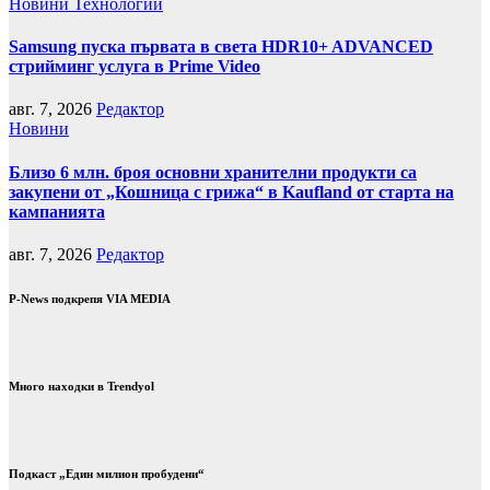
Новини
Технологии
Samsung пуска първата в света HDR10+ ADVANCED
стрийминг услуга в Prime Video
авг. 7, 2026
Редактор
Новини
Близо 6 млн. броя основни хранителни продукти са
закупени от „Кошница с грижа“ в Kaufland от старта на
кампанията
авг. 7, 2026
Редактор
P-News подкрепя VIA MEDIA
Много находки в Trendyol
Подкаст „Един милион пробудени“