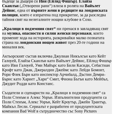
бъдеще за дъщеря си
Иви (Ейлид Фишър)
.
Елайза
Сканлън
(„Отворени рани“) влиза в ролята на
Вайълет
Дейвис
, една от
първите жени в редиците на лондонската
полиция
, която е изпратена под прикритие, за да разследва
тайния свят на нелегалните нощни клубове в Сохо.
„Кралици в подземния свят“
ни пренася в завладяващ свят
на
музика, опасности и силни женски персонажи
, които
променят хода на историята, разкривайки малко познатата
страна на
лондонския нощен живот
през 20-те години на
миналия век.
Актьорският състав включва Джулиан Никълсън като Кейт
Галоуей, Елайза Сканлън като Вайълет Дейвис, Ейлид Фишър
като Иви Галоуей, Уми Майърс като Били Касиди, Себастиан
Крофт като Джак, Джералдин Джеймс като Лейди Бомонт,
Рори Флек Бърн като инспектор Арчибалд, Дъстин Демри-
Бърнс като Хариет „Хари“ Смит, Фиона Бътън като Мейбъл,
Джудит Родди като Констанс.
Създатели и сценаристи на „Кралици в подземния свят“ са
Поли Стенъм и Алекс Уорън. Изпълнителни продуценти са
Поли Стенъм, Алекс Уорън, Кейт Кроутър, Джейн Трантър,
Майкъл Лесли. Сериалът е разработен от продуцентската
компания Bad Wolf в сътрудничество със Sony Pictures