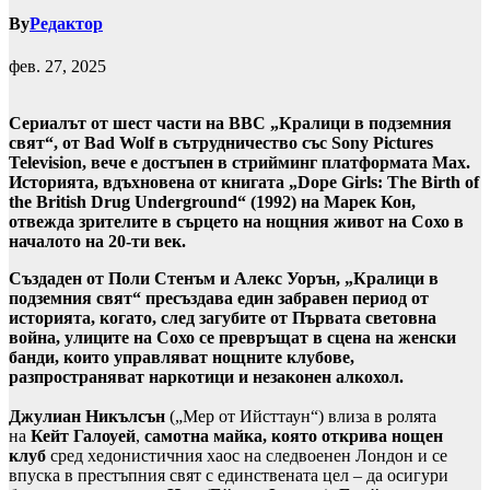
By
Редактор
фев. 27, 2025
Сериалът от шест части на BBC „Кралици в подземния
свят“, от Bad Wolf в сътрудничество със Sony Pictures
Television, вече е достъпен в стрийминг платформата Max.
Историята, вдъхновена от книгата „Dope Girls: The Birth of
the British Drug Underground“ (1992) на Марек Кон,
отвежда зрителите в сърцето на нощния живот на Сохо в
началото на 20-ти век.
Създаден от Поли Стенъм и Алекс Уорън, „Кралици в
подземния свят“ пресъздава един забравен период от
историята, когато, след загубите от Първата световна
война, улиците на Сохо се превръщат в сцена на женски
банди, които управляват нощните клубове,
разпространяват наркотици и незаконен алкохол.
Джулиан Никълсън
(„Мер от Ийсттаун“) влиза в ролята
на
Кейт Галоуей
,
самотна майка, която открива нощен
клуб
сред хедонистичния хаос на следвоенен Лондон и се
впуска в престъпния свят с единствената цел – да осигури