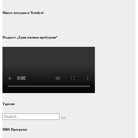
Много находки в Trendyol
Подкаст „Един милион пробудени“
Търсене
МВА Програми