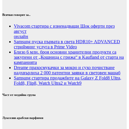
Всички говорят за..
Vivacom стартира с изненадващи Шок оферти през
август
онлайн
Samsung пуска първата в света HDR10+ ADVANCED
стрийминг услуга в Prime Video
Близо 6 млн. броя основни хранителни продукти са
закупени от „Кошница с грижа“ в Kaufland от старта на
кампанията
Dreame прахосмукачки за мокро и сухо почистване
надхвърлиха 2 000 патентни заявки в световен мащаб
Samsung стартира продажбите на Galaxy Z Fold8 Ultra,
Fold8, Flip8, Watch Ultra2 и Watch9
Част от медийна група
Луксозни арабски парфюми