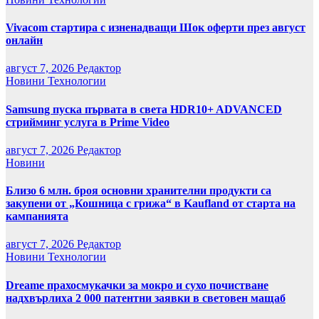
Vivacom стартира с изненадващи Шок оферти през август
онлайн
август 7, 2026
Редактор
Новини
Технологии
Samsung пуска първата в света HDR10+ ADVANCED
стрийминг услуга в Prime Video
август 7, 2026
Редактор
Новини
Близо 6 млн. броя основни хранителни продукти са
закупени от „Кошница с грижа“ в Kaufland от старта на
кампанията
август 7, 2026
Редактор
Новини
Технологии
Dreame прахосмукачки за мокро и сухо почистване
надхвърлиха 2 000 патентни заявки в световен мащаб