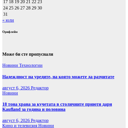
17
18
19
20
21
22
23
24
25
26
27
28
29
30
31
« юли
Орифлейм
Може би сте пропуснали
Новини
Технологии
Надеждност на уредите, на която можете да разчитате
август 6, 2026
Редактор
Новини
18 тона храна за кучетата в столичните приюти дари
Kaufland за година и половина
август 6, 2026
Редактор
Кино и телевизия
Новини