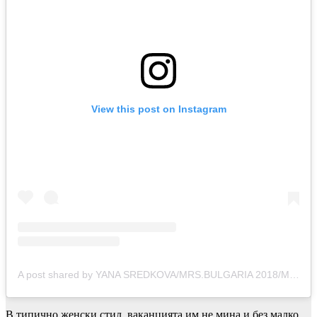
View this post on Instagram
A post shared by YANA SREDKOVA/MRS.BULGARIA 2018/MRS.EUROPEAN UNION 2019 (@yana_sredkova)
В типично женски стил, ваканцията им не мина и без малко