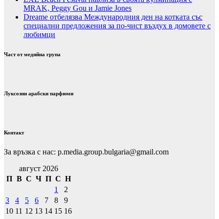
MRAK, Peggy Gou и Jamie Jones
Dreame отбелязва Международния ден на котката със
специални предложения за по-чист въздух в домовете с
любимци
Част от медийна група
Луксозни арабски парфюми
Контакт
За връзка с нас: p.media.group.bulgaria@gmail.com
август 2026
П
В
С
Ч
П
С
Н
1
2
3
4
5
6
7
8
9
10
11
12
13
14
15
16