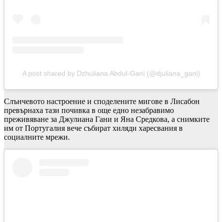
A post shared by Dzhuliana Abdul-Gani (@djuliana_gani)
Слънчевото настроение и споделените мигове в Лисабон
превърнаха тази почивка в още едно незабравимо
преживяване за Джулиана Гани и Яна Средкова, а снимките
им от Португалия вече събират хиляди харесвания в
социалните мрежи.