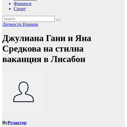
Финанси
Спорт
Личности
Новини
Джулиана Гани и Яна
Средкова на стилна
ваканция в Лисабон
By
Редактор