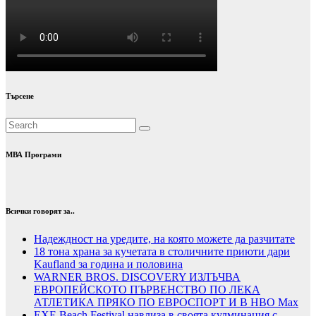
Търсене
МВА Програми
Всички говорят за..
Надеждност на уредите, на която можете да разчитате
18 тона храна за кучетата в столичните приюти дари
Kaufland за година и половина
WARNER BROS. DISCOVERY ИЗЛЪЧВА
ЕВРОПЕЙСКОТО ПЪРВЕНСТВО ПО ЛЕКА
АТЛЕТИКА ПРЯКО ПО ЕВРОСПОРТ И В НВО Мах
EXE Beach Festival навлиза в своята кулминация с