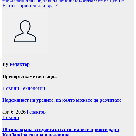
едногодишният период на двойно обозначаване на цените
Егото – приятел или враг?
By
Редактор
Препоръчваме ви също..
Новини
Технологии
Надеждност на уредите, на която можете да разчитате
авг. 6, 2026
Редактор
Новини
18 тона храна за кучетата в столичните приюти дари
Kaufland за година и половина