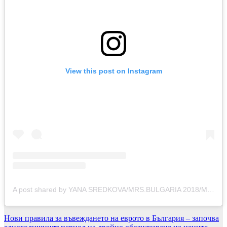
View this post on Instagram
A post shared by YANA SREDKOVA/MRS.BULGARIA 2018/MRS.EUROPEAN UNION 2019 (@yana_sredkova)
Навигация
Нови правила за въвеждането на еврото в България – започва