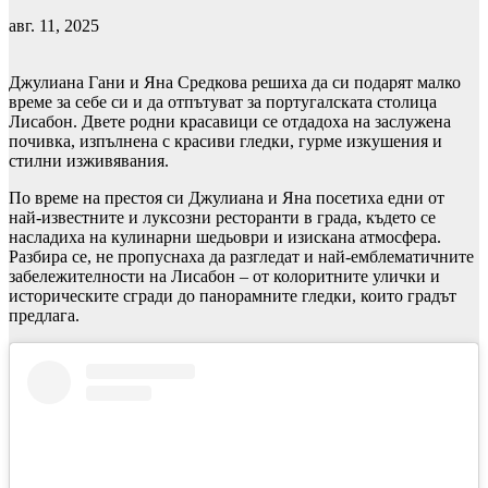
авг. 11, 2025
Джулиана Гани и Яна Средкова решиха да си подарят малко
време за себе си и да отпътуват за португалската столица
Лисабон. Двете родни красавици се отдадоха на заслужена
почивка, изпълнена с красиви гледки, гурме изкушения и
стилни изживявания.
По време на престоя си Джулиана и Яна посетиха едни от
най-известните и луксозни ресторанти в града, където се
насладиха на кулинарни шедьоври и изискана атмосфера.
Разбира се, не пропуснаха да разгледат и най-емблематичните
забележителности на Лисабон – от колоритните улички и
историческите сгради до панорамните гледки, които градът
предлага.