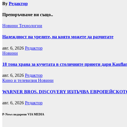
By
Редактор
Препоръчваме ви също..
Новини
Технологии
Надеждност на уредите, на която можете да разчитате
авг. 6, 2026
Редактор
Новини
18 тона храна за кучетата в столичните приюти дари Kaufla
авг. 6, 2026
Редактор
Кино и телевизия
Новини
WARNER BROS. DISCOVERY ИЗЛЪЧВА ЕВРОПЕЙСКОТО
авг. 6, 2026
Редактор
P-News подкрепя VIA MEDIA