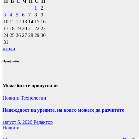
П
В
С
Ч
П
С
Н
1
2
3
4
5
6
7
8
9
10
11
12
13
14
15
16
17
18
19
20
21
22
23
24
25
26
27
28
29
30
31
« юли
Орифлейм
Може би сте пропуснали
Новини
Технологии
Надеждност на уредите, на която можете да разчитате
август 6, 2026
Редактор
Новини