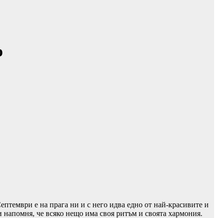
о
ептември е на прага ни и с него идва едно от най-красивите и
и напомня, че всяко нещо има своя ритъм и своята хармония.