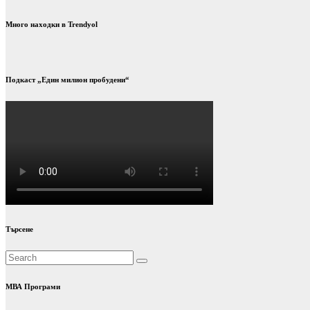
Много находки в Trendyol
Подкаст „Един милион пробудени“
Търсене
МВА Програми