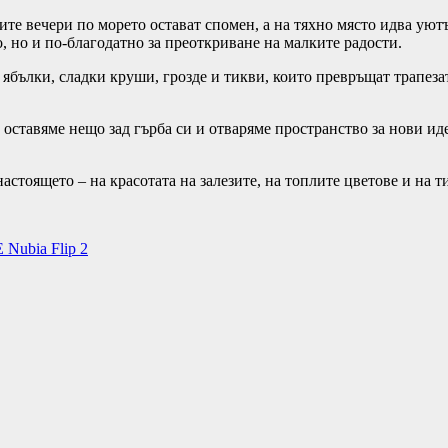
те вечери по морето остават спомен, а на тяхно място идва уютъ
, но и по-благодатно за преоткриване на малките радости.
ли ябълки, сладки круши, грозде и тикви, които превръщат трапез
 оставяме нещо зад гърба си и отваряме пространство за нови иде
настоящето – на красотата на залезите, на топлите цветове и на т
Nubia Flip 2