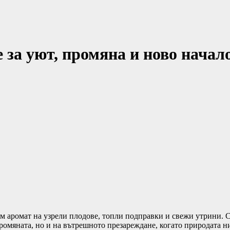
 за уют, промяна и ново начал
им аромат на узрели плодове, топли подправки и свежи утрини. С
промяната, но и на вътрешното презареждане, когато природата н