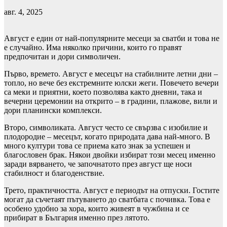
авг. 4, 2025
Август е един от най-популярните месеци за сватби и това не
е случайно. Има няколко причини, които го правят
предпочитан и дори символичен.
Първо, времето. Август е месецът на стабилните летни дни –
топло, но вече без екстремните юлски жеги. Повечето вечери
са меки и приятни, което позволява както дневни, така и
вечерни церемонии на открито – в градини, плажове, вили и
дори планински комплекси.
Второ, символиката. Август често се свързва с изобилие и
плодородие – месецът, когато природата дава най-много. В
много култури това се приема като знак за успешен и
благословен брак. Някои двойки избират този месец именно
заради вярването, че започнатото през август ще носи
стабилност и благоденствие.
Трето, практичността. Август е периодът на отпуски. Гостите
могат да съчетаят пътуването до сватбата с почивка. Това е
особено удобно за хора, които живеят в чужбина и се
прибират в България именно през лятото.