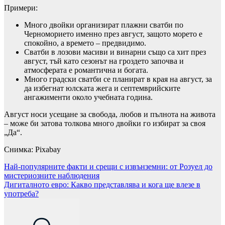
Примери:
Много двойки организират плажни сватби по
Черноморието именно през август, защото морето е
спокойно, а времето – предвидимо.
Сватби в лозови масиви и винарни също са хит през
август, тъй като сезонът на гроздето започва и
атмосферата е романтична и богата.
Много градски сватби се планират в края на август, за
да избегнат юлската жега и септемврийските
ангажименти около учебната година.
Август носи усещане за свобода, любов и пълнота на живота
– може би затова толкова много двойки го избират за своя
„Да“.
Снимка: Pixabay
Навигация
Най-популярните факти и срещи с извънземни: от Розуел до
мистериозните наблюдения
Дигиталното евро: Какво представлява и кога ще влезе в
употреба?