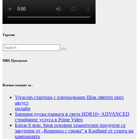
Търсене
МВА Програми
Всички говорят за..
Vivacom стартира с изненадващи Шок оферти през
август
онлайн
Samsung пуска първата в света HDR10+ ADVANCED
стрийминг услуга в Prime Video
Близо 6 млн. броя основни хранителни продукти са
закупени от „Кошница с грижа“ в Kaufland от старта на
кампанията