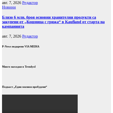
авг. 7, 2026
Редактор
Новини
Близо 6 млн. броя основни хранителни продукти са
закупени от „Кошница с грижа“ в Kaufland от старта на
кампанията
авг. 7, 2026
Редактор
P-News подкрепя VIA MEDIA
Много находки в Trendyol
Подкаст „Един милион пробудени“