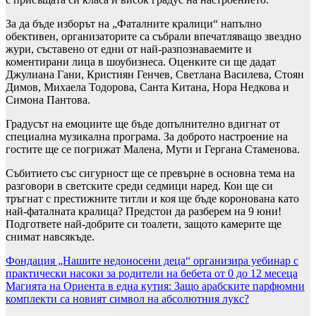
За да бъде изборът на „Фаталните кралици“ напълно
обективен, организаторите са събрали впечатляващо звездно
жури, съставено от едни от най-разпознаваемите и
коментирани лица в шоубизнеса. Оценките си ще дадат
Джулиана Гани, Кристиян Генчев, Светлана Василева, Стоян
Димов, Михаела Тодорова, Санта Китана, Нора Недкова и
Симона Пантова.
Градусът на емоциите ще бъде допълнително вдигнат от
специална музикална програма. За доброто настроение на
гостите ще се погрижат Малена, Мути и Гергана Стаменова.
Събитието със сигурност ще се превърне в основна тема на
разговори в светските среди седмици наред. Кои ще си
тръгнат с престижните титли и коя ще бъде коронована като
най-фаталната кралица? Предстои да разберем на 9 юни!
Подгответе най-добрите си тоалети, защото камерите ще
снимат навсякъде.
Навигация
Фондация „Нашите недоносени деца“ организира уебинар с
практически насоки за родители на бебета от 0 до 12 месеца
Магията на Ориента в една кутия: Защо арабските парфюмни
комплекти са новият символ на абсолютния лукс?