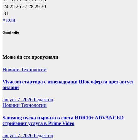
24
25
26
27
28
29
30
31
« юли
Орифлейм
Може би сте пропуснали
Новини
Технологии
Vivacom стартира с изненадващи Шок оферти през август
онлайн
август 7, 2026
Редактор
Новини
Технологии
Samsung пуска първата в света HDR10+ ADVANCED
стрийминг услуга в Prime Video
август 7, 2026
Редактор