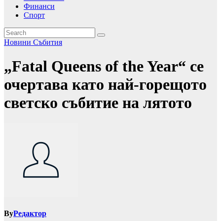
Финанси
Спорт
Новини
Събития
„Fatal Queens of the Year“ се
очертава като най-горещото
светско събитие на лятото
By
Редактор