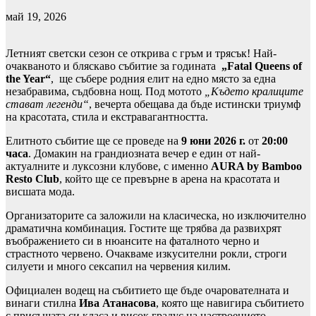
май 19, 2026
Летният светски сезон се открива с гръм и трясък! Най-
очакваното и бляскаво събитие за годината
„Fatal Queens of
the Year“
, ще събере родния елит на едно място за една
незабравима, съдбовна нощ. Под мотото
„Където кралиците
стават легенди“
, вечерта обещава да бъде истински триумф
на красотата, стила и екстравагантността.
Елитното събитие ще се проведе на
9 юни 2026 г.
от
20:00
часа
. Домакин на грандиозната вечер е един от най-
актуалните и луксозни клубове, с именно
AURA by Bamboo
Resto Club
, който ще се превърне в арена на красотата и
висшата мода.
Организаторите са заложили на класическа, но изключително
драматична комбинация. Гостите ще трябва да развихрят
въображението си в нюансите на фаталното черно и
страстното червено. Очакваме изкусителни рокли, строги
силуети и много сексапил на червения килим.
Официален водещ на събитието ще бъде очарователната и
винаги стилна
Ива Атанасова
, която ще навигира събитието
с присъщата си класа и висок градус на настроението.