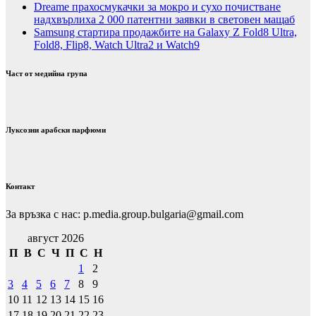
Dreame прахосмукачки за мокро и сухо почистване
надхвърлиха 2 000 патентни заявки в световен мащаб
Samsung стартира продажбите на Galaxy Z Fold8 Ultra,
Fold8, Flip8, Watch Ultra2 и Watch9
Част от медийна група
Луксозни арабски парфюми
Контакт
За връзка с нас: p.media.group.bulgaria@gmail.com
август 2026
П
В
С
Ч
П
С
Н
1
2
3
4
5
6
7
8
9
10
11
12
13
14
15
16
17
18
19
20
21
22
23