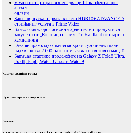
Vivacom стартира с изненадващи Шок оферти през
август
онлайн
Samsung пуска първата в света HDR10+ ADVANCED
стрийминг услуга в Prime Video
Близо 6 млн. броя основни хранителни продукти са
закупени от „Кошница с грижа“ в Kaufland от старта на
кампанията
Dreame прахосмукачки за мокро и сухо почистване
надхвърлиха 2 000 патентни заявки в световен мащаб
Samsung стартира продажбите на Galaxy Z Fold8 Ultra,
Fold8, Flip8, Watch Ultra2 и Watch9
Част от медийна група
Луксозни арабски парфюми
Контакт
За връзка с нас: p.media.group.bulgaria@gmail.com