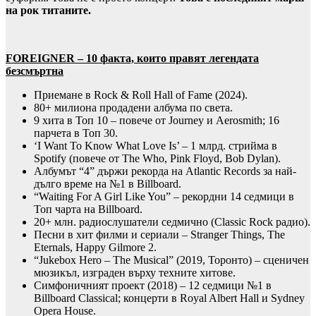
на рок титаните.
FOREIGNER – 10 факта, които правят легендата
безсмъртна
Приемане в Rock & Roll Hall of Fame (2024).
80+ милиона продадени албума по света.
9 хита в Топ 10 – повече от Journey и Aerosmith; 16
парчета в Топ 30.
‘I Want To Know What Love Is’ – 1 млрд. стрийма в
Spotify (повече от The Who, Pink Floyd, Bob Dylan).
Албумът “4” държи рекорда на Atlantic Records за най-
дълго време на №1 в Billboard.
“Waiting For A Girl Like You” – рекордни 14 седмици в
Топ чарта на Billboard.
20+ млн. радиослушатели седмично (Classic Rock радио).
Песни в хит филми и сериали – Stranger Things, The
Eternals, Happy Gilmore 2.
“Jukebox Hero – The Musical” (2019, Торонто) – сценичен
мюзикъл, изграден върху техните хитове.
Симфоничният проект (2018) – 12 седмици №1 в
Billboard Classical; концерти в Royal Albert Hall и Sydney
Opera House.