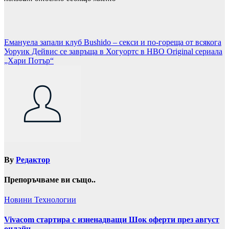
Навигация
Емануела запали клуб Bushido – секси и по-гореща от всякога
Уоруик Дейвис се завръща в Хогуортс в HBO Original сериала
„Хари Потър“
By
Редактор
Препоръчваме ви също..
Новини
Технологии
Vivacom стартира с изненадващи Шок оферти през август
онлайн