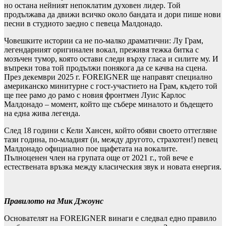
но остана нейният непоклатим духовен лидер. Той
продължава да движи всичко около бандата и дори пише нови
песни в студиото заедно с певеца Малдонадо.
Човешките истории са не по-малко драматични: Лу Грам,
легендарният оригинален вокал, преживя тежка битка с
мозъчен тумор, която остави следи върху гласа и силите му. И
въпреки това той продължи понякога да се качва на сцена.
През декември 2025 г. FOREIGNER ще направят специално
американско минитурне с гост-участието на Грам, където той
ще пее рамо до рамо с новия фронтмен Луис Карлос
Малдонадо – момент, който ще събере миналото и бъдещето
на една жива легенда.
След 18 години с Кели Хансен, който обяви своето оттегляне
тази година, по-младият (и, между другото, страхотен!) певец
Малдонадо официално пое щафетата на вокалите.
Пълноценен член на групата още от 2021 г., той вече е
естествената връзка между класическия звук и новата енергия.
Правилото на Мик Джоунс
Основателят на FOREIGNER винаги е следвал едно правило