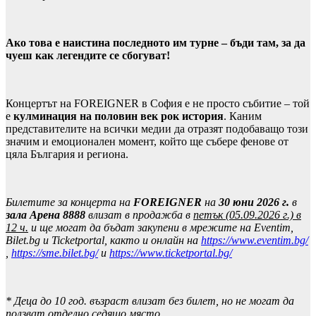
Ако това е наистина последното им турне – бъди там, за да
чуеш как легендите се сбогуват
!
Концертът на FOREIGNER в София е не просто събитие – той
е
кулминация на половин век рок история
. Каним
представителите на всички медии да отразят подобаващо този
значим и емоционален момент, който ще събере фенове от
цяла България и региона.
Билетите за концерта на
FOREIGNER
на
30 юни 2026 г.
в
зала Арена 8888
влизат в продажба в
петък (05.09.2026 г.) в
12 ч.
и ще могат да бъдат закупени в мрежите на
Eventim,
Bilet.bg и
Ticketportal
, както и онлайн на
https://www.eventim.bg/
,
https://sme.bilet.bg/
и
https://www.ticketportal.bg/
* Деца до 10 год. възраст влизат без билет, но не могат дa
ползват отделно седящо място