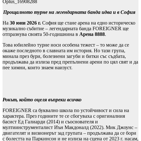
Oplus_16908288
Прощалното турне на легендарната банда идва и в София
На
30 юни 2026 г.
София ще стане арена на едно историческо
музикално събитие – легендарната банда FOREIGNER ще
отпразнува своята 50-годишнина в
Арена 8888
.
Това юбилейно турне носи особена тежест – то може да се
окаже последното в славната им история. Но тази група,
минала през бури, болезнени загуби и битки със съдбата,
продължава да излиза пред препълнени арени по цял свят и да
пее химни, които знаем наизуст.
Рокът, който оцеля въпреки всичко
FOREIGNER са буквално школа по устойчивост и сила на
характера. През годините те се сбогуваха с оригиналния
басист Ед Галиарди (2014) и съоснователя и
мултиинструменталист Иън Макдоналд (2022). Мик Джоунс –
двигателят и визионерът зад групата – продължава да се бори
с болестта на Паркинсон и не излиза на сцена от 2023 г. насам,