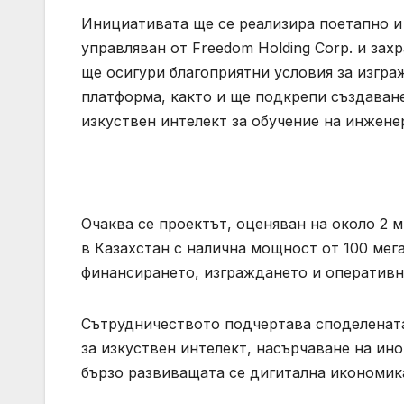
Инициативата ще се реализира поетапно и 
управляван от Freedom Holding Corp. и за
ще осигури благоприятни условия за изгр
платформа, както и ще подкрепи създаван
изкуствен интелект за обучение на инженер
Очаква се проектът, оценяван на около 2 
в Казахстан с налична мощност от 100 мега
финансирането, изграждането и оперативн
Сътрудничеството подчертава споделената
за изкуствен интелект, насърчаване на ин
бързо развиващата се дигитална икономика