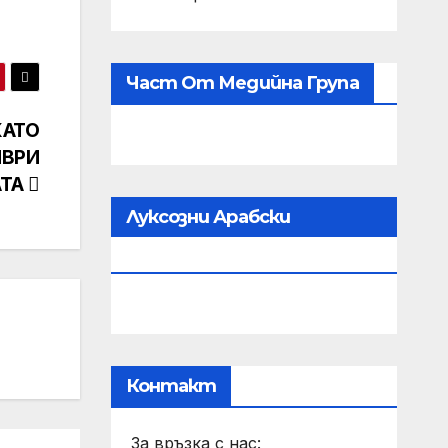
Част От Медийна Група
КАТО
МВРИ
АТА
Луксозни Арабски
Парфюми
Контакт
За връзка с нас: