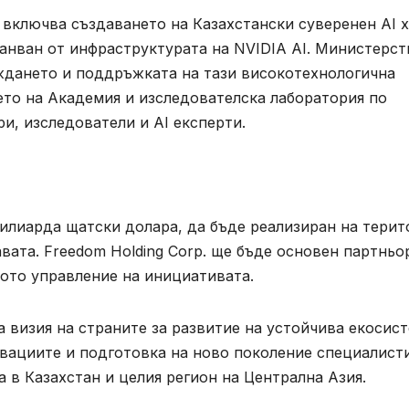
включва създаването на Казахстански суверенен AI х
хранван от инфраструктурата на NVIDIA AI. Министерс
аждането и поддръжката на тази високотехнологична
ето на Академия и изследователска лаборатория по
и, изследователи и AI експерти.
милиарда щатски долара, да бъде реализиран на терит
вата. Freedom Holding Corp. ще бъде основен партньо
ото управление на инициативата.
 визия на страните за развитие на устойчива екосис
овациите и подготовка на ново поколение специалисти
 в Казахстан и целия регион на Централна Азия.