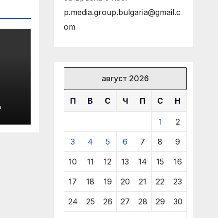
p.media.group.bulgaria@gmail.c
om
август 2026
П
В
С
Ч
П
С
Н
Р
О
1
2
ПО
А
3
4
5
6
7
8
9
В
10
11
12
13
14
15
16
17
18
19
20
21
22
23
24
25
26
27
28
29
30