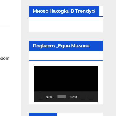
Много Находки В Trendyol
Подкаст „Един Милион
Пробудени“
eedom
Видео
00:00
56:38