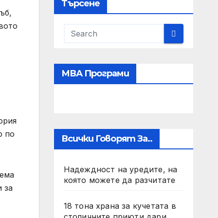
Търсене
ъб,
твото
МВА Програми
ория
р по
Всички Говорят За..
Надеждност на уредите, на
тема
която можете да разчитате
 за
18 тона храна за кучетата в
столичните приюти дари