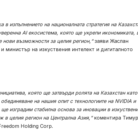
а в изпълнението на националната стратегия на Казахст
суверенна
AI
екосистема, която ще укрепи икономиката, 
 нови възможности за целия регион,“
заяви Жаслан
и министър на изкуствения интелект и дигиталното
нициатива, която ще затвърди ролята на Казахстан като
 обединяване на нашия опит с технологиите на
NVIDIA
и
 ще изградим стабилна основа за иновации в изкуствен
ж в целия регион на Централна Азия,“
коментира Тиму
reedom Holding Corp.