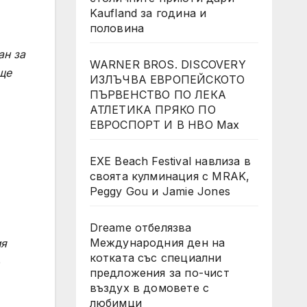
Kaufland за година и
половина
ан за
WARNER BROS. DISCOVERY
ще
ИЗЛЪЧВА ЕВРОПЕЙСКОТО
ПЪРВЕНСТВО ПО ЛЕКА
АТЛЕТИКА ПРЯКО ПО
ЕВРОСПОРТ И В НВО Мах
EXE Beach Festival навлиза в
своята кулминация с MRAK,
Peggy Gou и Jamie Jones
Dreame отбелязва
Международния ден на
ия
котката със специални
р
предложения за по-чист
въздух в домовете с
любимци