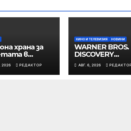
КИНО И ТЕЛЕВИЗИЯ
НОВИНИ
она храна за
WARNER BROS.
етата в
DISCOVERY
личните
ИЗЛЪЧВА
, 2026
РЕДАКТОР
АВГ. 6, 2026
РЕДАКТО
юти дари
ЕВРОПЕЙСКОТ
land за година
ПЪРВЕНСТВО 
оловина
ЛЕКА АТЛЕТИК
ПРЯКО ПО
ЕВРОСПОРТ И 
НВО Мах