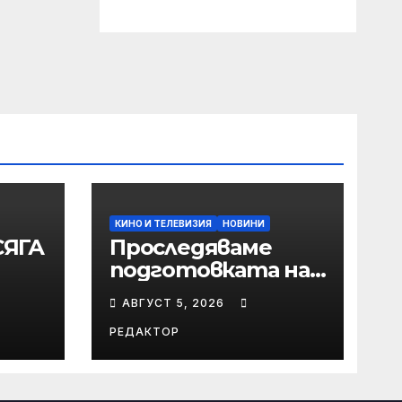
КИНО И ТЕЛЕВИЗИЯ
НОВИНИ
СЯГА
Проследяваме
подготовката на
ТЛА
„Сиатъл Сийхоукс“
АВГУСТ 5, 2026
в HBO Max
РЕДАКТОР