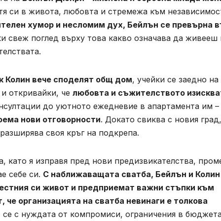
тя си в живота, любовта и стремежа към независимос
ителен хумор и несломим дух, Бейлън се превърна 
ки свеж поглед върху това какво означава да живееш 
телствата.
к Колин вече споделят общ дом
, учейки се заедно на
 и откривайки, че
любовта и съжителството изисква
онсултации до уютното ежедневие в апартамента им 
поема нови отговорности
. Докато свиква с новия град,
 разширява своя кръг на подкрепа.
, като я изправя пред нови предизвикателства, пром
е себе си.
С наближаващата сватба, Бейлън и Колин
местния си живот и предприемат важни стъпки към
, че организацията на сватба невинаги е толкова
 се с нуждата от компромиси, ограничения в бюджета