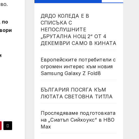
во.
ДЯДО КОЛЕДА Е В
 по
СПИСЪКА С
НЕПОСЛУШНИТЕ
овори
„БРУТАЛНА НОЩ 2“ ОТ 4
ДЕКЕМВРИ САМО В КИНАТА
и
Европейските потребители с
огромен интерес към новия
Samsung Galaxy Z Fold8
БЪЛГАРИЯ ПОСЯГА КЪМ
ЛЮТАТА СВЕТОВНА ТИТЛА
Проследяваме подготовката
на „Сиатъл Сийхоукс“ в HBO
Max