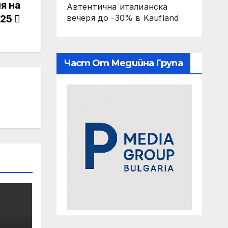
я на
Автентична италианска
вечеря до -30% в Kaufland
025
Част От Медийна Група