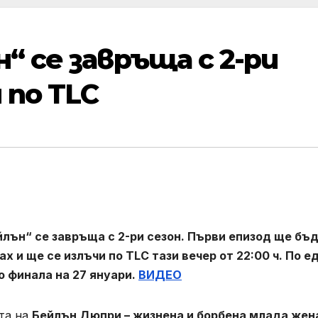
“ се завръща с 2-ри
 по TLC
йлън“ се завръща с 2-ри сезон. Първи епизод ще бъ
 и ще се излъчи по TLC тази вечер от 22:00 ч. По е
о финала на 27 януари.
ВИДЕО
та на
Бейлън Дюпри – жизнена и борбена млада жен