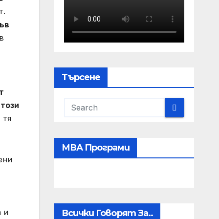
т.
във
в
Търсене
т
–
този
 тя
МВА Програми
ени
 и
Всички Говорят За..