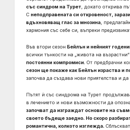
със синдром на Турет
, докато открива пъ
С
неподправената си откровеност, зараз
вдъхновяващ глас за мнозина
, предлагай
хармония със себе си, въпреки предизвика
Във втори сезон
Бейлън и нейният годени
всички тънкости на „живота на възрастни“
постоянни компромиси
. От предбрачни к
сезон ще покаже как Бейлън израства и 
започва да създава нови приятелства и да
Пътят ѝ със синдрома на Турет продължава
в лечението и нови възможности да опозна
започват да изграждат основите на съв
своето бъдеще заедно. Но скоро разбират
романтична, колкото изглежда.
Сблъскват