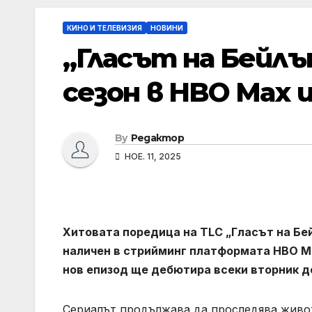
КИНО И ТЕЛЕВИЗИЯ
НОВИНИ
„Гласът на Бейлън
сезон в HBO Max и
By
Редактор
НОЕ. 11, 2025
Хитовата поредица на TLC „Гласът на Бе
наличен в стрийминг платформата HBO Max
нов епизод ще дебютира всеки вторник д
Сериалът продължава да проследява живо