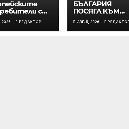
опейските
БЪЛГАРИЯ
ребители с
ПОСЯГА КЪМ
омен интерес
ЛЮТАТА
, 2026
РЕДАКТОР
АВГ. 5, 2026
РЕДАКТО
 новия
СВЕТОВНА ТИТ
ung Galaxy Z
8