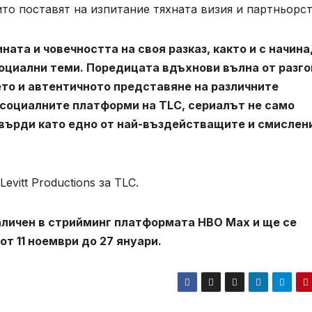
то поставят на изпитание тяхната визия и партньорст
ата и човечността на своя разказ, както и с начина,
оциални теми. Поредицата вдъхнови вълна от разг
ето и автентичното представяне на различните
 социалните платформи на TLC, сериалът не само
утвърди като едно от най-въздействащите и смислен
evitt Productions за TLC.
наличен в стрийминг платформата HBO Max и ще се
 от 11 ноември до 27 януари.