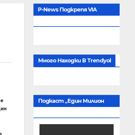
P-News Подкрепя VIA
MEDIA
Много Находки В Trendyol
де
Подкаст „Един Милион
дин
Пробудени“
а