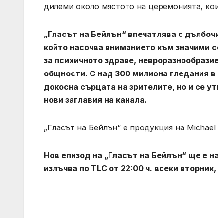
дилеми около мястото на церемонията, кои
„Гласът на Бейлън“ впечатлява с дълбочин
който насочва вниманието към значими с
за психичното здраве, невроразнообрази
общности. С над 300 милиона гледания в
докосна сърцата на зрителите, но и се 
нови заглавия на канала.
„Гласът на Бейлън“ е продукция на Michael L
Нов епизод на „Гласът на Бейлън“ ще е 
излъчва по TLC от 22:00 ч. всеки вторник,