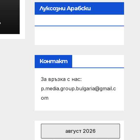
Луксозни Арабски
Парфюми
Р
ЛА
Контакт
За връзка с нас:
p.media.group.bulgaria@gmail.c
om
август 2026