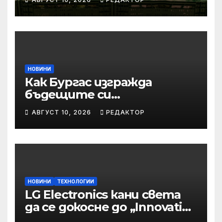
НОВИНИ
Как Бургас изгражда
бъдещите си
технологични
АВГУСТ 10, 2026
РЕДАКТОР
специалисти още в
училище?
НОВИНИ
ТЕХНОЛОГИИ
LG Electronics кани света
да се докосне до „Innovation
in tune with you“ на IFA 2026