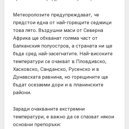
Метеоролозите предупреждават, че
предстои една от най-горещите седмици
това лято. Въздушни маси от Северна
Африка ще обхванат голяма част от
Балканския полуостров, а страната ни ще
бъде сред най-засегнатите. Най-високите
температури се очакват в Пловдивско,
Хасковско, Санданско, Русенско и в
Дунавската равнина, но горещините ще
бъдат осезаеми дори и в планинските
райони.
Заради очакваните екстремни
температури, е важно да се спазват някои
основни препоръки: