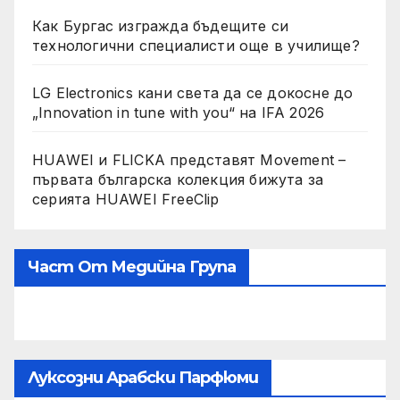
Как Бургас изгражда бъдещите си
технологични специалисти още в училище?
LG Electronics кани света да се докосне до
„Innovation in tune with you“ на IFA 2026
HUAWEI и FLICKA представят Movement –
първата българска колекция бижута за
серията HUAWEI FreeClip
Част От Медийна Група
Луксозни Арабски Парфюми