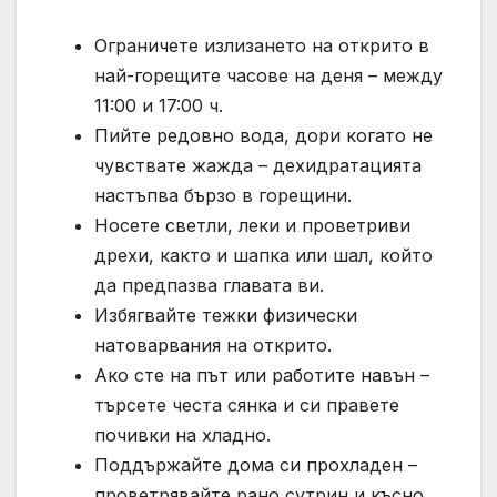
Ограничете излизането на открито в
най-горещите часове на деня – между
11:00 и 17:00 ч.
Пийте редовно вода, дори когато не
чувствате жажда – дехидратацията
настъпва бързо в горещини.
Носете светли, леки и проветриви
дрехи, както и шапка или шал, който
да предпазва главата ви.
Избягвайте тежки физически
натоварвания на открито.
Ако сте на път или работите навън –
търсете честа сянка и си правете
почивки на хладно.
Поддържайте дома си прохладен –
проветрявайте рано сутрин и късно