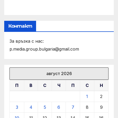
Контакт
За връзка с нас:
p.media.group.bulgaria@gmail.com
август 2026
П
В
С
Ч
П
С
Н
1
2
3
4
5
6
7
8
9
10
11
12
13
14
15
16