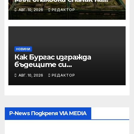
година
АВГ. 10, 2026
РЕДАКТОР
НОВИНИ
Как Бургас изгражда
бъдещите си
технологични
АВГ. 10, 2026
РЕДАКТОР
специалисти още в
училище?
P-News Подкрепя VIA MEDIA