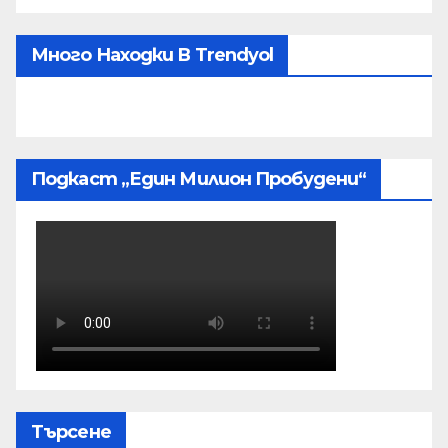
Много Находки В Trendyol
Подкаст „Един Милион Пробудени“
Търсене