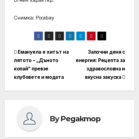
огнен характер.
Снимка: Pixabay
Навигация
Емануела е хитът на
Започни деня с
лятото – „Дъното
енергия: Рецепта за
копай“ превзе
здравословна и
клубовете и модата
вкусна закуска
By
Редактор