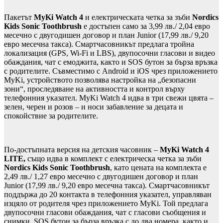
Пакетът
MyKi Watch 4
и електрическата четка
за зъби
Nordics
Kids Sonic Toothbrush
е достъпен само за 3,99 лв./ 2,04 евро
месечно с двугодишен договор и план Junior (17,99 лв./ 9,20
евро месечна такса). Смартчасовникът предлага тройна
локализация (GPS, Wi-Fi и LBS), двупосочни гласови и видео
обаждания, чат с емоджита, както и SOS бутон за бърза връзка
с родителите. Съвместимо с Android и iOS чрез приложението
MyKi, устройството позволява настройка на „безопасни
зони“, проследяване на активността и контрол върху
телефонния указател. MyKi Watch 4 идва в три свежи цвята –
зелен, черен и розов – и носи забавление за децата и
спокойствие за родителите.
По-достъпната версия на детския часовник –
MyKi Watch 4
LITE,
също идва в комплект с електрическа четка за зъби
Nordics Kids Sonic Toothbrush
, като цената на комплекта е
2,49 лв./ 1,27 евро месечно с двугодишен договор и план
Junior (17,99 лв./ 9,20 евро месечна такса). Смартчасовникът
поддържа до 20 контакта в телефонния указател, управляван
изцяло от родителя чрез приложението MyKi. Той предлага
двупосочни гласови обаждания, чат с гласови съобщения и
снимки, SOS бутон за бърза връзка с до два номера, както и