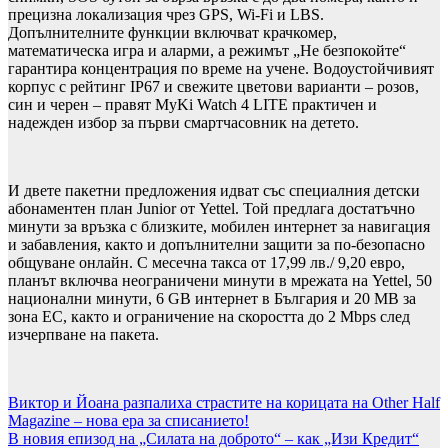
прецизна локализация чрез GPS, Wi-Fi и LBS.
Допълнителните функции включват крачкомер,
математическа игра и аларми, а режимът „Не безпокойте“
гарантира концентрация по време на учене. Водоустойчивият
корпус с рейтинг IP67 и свежите цветови варианти – розов,
син и черен – правят MyKi Watch 4 LITE практичен и
надежден избор за първи смартчасовник на детето.
И двете пакетни предложения идват със специалния детски
абонаментен план Junior от Yettel. Той предлага достатъчно
минути за връзка с близките, мобилен интернет за навигация
и забавления, както и допълнителни защити за по-безопасно
общуване онлайн. С месечна такса от 17,99 лв./ 9,20 евро,
планът включва неограничени минути в мрежата на Yettel, 50
национални минути, 6 GB интернет в България и 20 MB за
зона ЕС, както и ограничение на скоростта до 2 Mbps след
изчерпване на пакета.
Навигация
Виктор и Йоана разпалиха страстите на корицата на Other Half
Magazine – нова ера за списанието!
В новия епизод на „Силата на доброто“ – как „Изи Кредит“