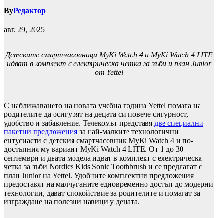
By
Редактор
авг. 29, 2025
Детските смартчасовници MyKi Watch 4 и MyKi Watch 4 LITE
идват в комплект с електрическа четка за зъби и план Junior
от
Yettel
С наближаването на новата учебна година Yettel помага на
родителите да осигурят на децата си повече сигурност,
удобство и забавление. Телекомът представя
две специални
пакетни предложения
за най-малките технологични
ентусиасти с детския смартчасовник MyKi Watch 4 и по-
достъпния му вариант MyKi Watch 4 LITE. От 1 до 30
септември и двата модела идват в комплект с електрическа
четка за зъби Nordics Kids Sonic Toothbrush и се предлагат с
план Junior на Yettel. Удобните комплектни предложения
предоставят на малчуганите едновременно достъп до модерни
технологии, дават спокойствие за родителите и помагат за
изграждане на полезни навици у децата.