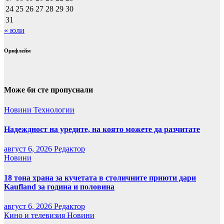
24
25
26
27
28
29
30
31
« юли
Орифлейм
Може би сте пропуснали
Новини
Технологии
Надеждност на уредите, на която можете да разчитате
август 6, 2026
Редактор
Новини
18 тона храна за кучетата в столичните приюти дари
Kaufland за година и половина
август 6, 2026
Редактор
Кино и телевизия
Новини