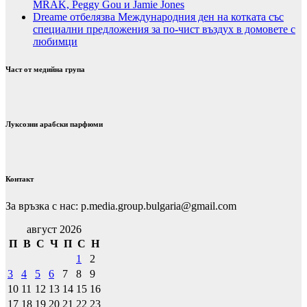
MRAK, Peggy Gou и Jamie Jones
Dreame отбелязва Международния ден на котката със
специални предложения за по-чист въздух в домовете с
любимци
Част от медийна група
Луксозни арабски парфюми
Контакт
За връзка с нас: p.media.group.bulgaria@gmail.com
август 2026
П
В
С
Ч
П
С
Н
1
2
3
4
5
6
7
8
9
10
11
12
13
14
15
16
17
18
19
20
21
22
23