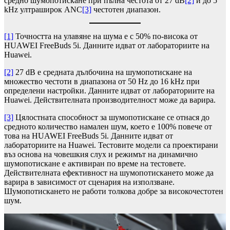
средно шумопотискане при пълна честота от 27 dB
[2]
и до 5
kHz ултраширок ANC
[3]
честотен диапазон.
[1]
Точността на улавяне на шума е с 50% по-висока от
HUAWEI FreeBuds 5i. Данните идват от лабораториите на
Huawei.
[2]
27 dB е средната дълбочина на шумопотискане на
множество честоти в диапазона от 50 Hz до 16 kHz при
определени настройки. Данните идват от лабораториите на
Huawei. Действителната производителност може да варира.
[3]
Цялостната способност за шумопотискане се отнася до
средното количество намален шум, което е 100% повече от
това на HUAWEI FreeBuds 5i. Данните идват от
лабораториите на Huawei. Тестовите модели са проектирани
въз основа на човешкия слух и режимът на динамично
шумопотискане е активиран по време на тестовете.
Действителната ефективност на шумопотискането може да
варира в зависимост от сценария на използване.
Шумопотискането не работи толкова добре за високочестотен
шум.