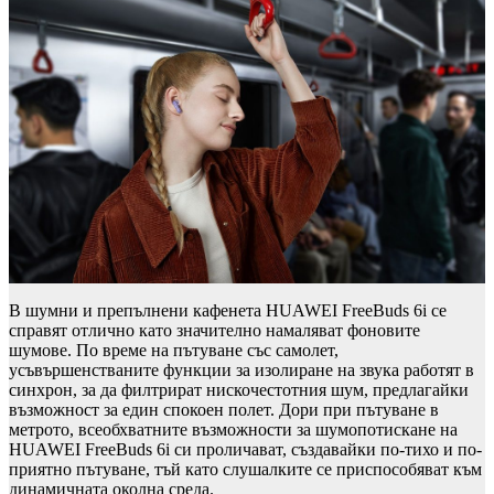
В шумни и препълнени кафенета HUAWEI FreeBuds 6i се
справят отлично като значително намаляват фоновите
шумове. По време на пътуване със самолет,
усъвършенстваните функции за изолиране на звука работят в
синхрон, за да филтрират нискочестотния шум, предлагайки
възможност за един спокоен полет. Дори при пътуване в
метрото, всеобхватните възможности за шумопотискане на
HUAWEI FreeBuds 6i си проличават, създавайки по-тихо и по-
приятно пътуване, тъй като слушалките се приспособяват към
динамичната околна среда.