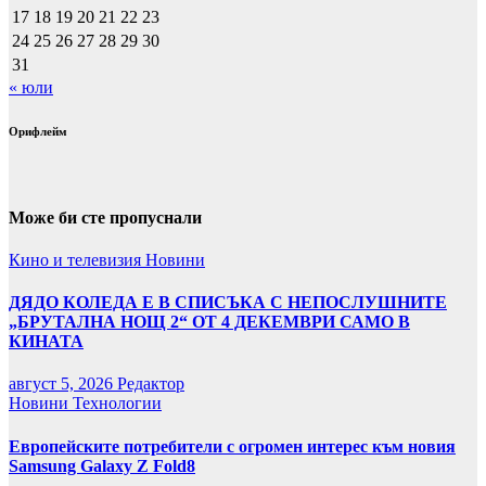
17
18
19
20
21
22
23
24
25
26
27
28
29
30
31
« юли
Орифлейм
Може би сте пропуснали
Кино и телевизия
Новини
ДЯДО КОЛЕДА Е В СПИСЪКА С НЕПОСЛУШНИТЕ
„БРУТАЛНА НОЩ 2“ ОТ 4 ДЕКЕМВРИ САМО В
КИНАТА
август 5, 2026
Редактор
Новини
Технологии
Европейските потребители с огромен интерес към новия
Samsung Galaxy Z Fold8