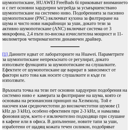
шумопотискане, HUAWEI FreeBuds 6i приковават вниманието
и с пет основни хардуерни ъпгрейда за усъвършенствано
шумопотискане на системно ниво. Подобренията за пасивно
шумопотискане (PNC) включват кухина за филтриране на
шума и чисто нови накрайници за уши, докато тези за
активно шумопотискане (ANC) включват система от 3
микрофона, 2,4 пъти по-висока изчислителна мощност и 11-
милиметров четиримагнитен динамичен драйвер.
[1]
Данните идват от лабораториите на Huawei. Параметрите
за шумопотискане непрекъснато се регулират, докато
използвате функцията за шумопотискане на слушалките.
Ефектите от шумопотискане ще варират в зависимост от
фактори като това как носите слушалките и къде ги
използвате.
Връхната точка на тези пет основни хардуерни подобрения на
системно ниво е камерата за филтриране на шума, която се
основава на резонансния принцип на Хелмхолц. Той е
насочен към средночестотни до високочестотни шумове (1
kHz до 3 kHz), особено ефективен при 2-3 kHz, и намалява
фоновия шум, което е изключително подходящо при слушане
в кафене или в офиса. В допълнение, новите тапи за уши,
изработени от щадящ кожата течен силикон, подобряват