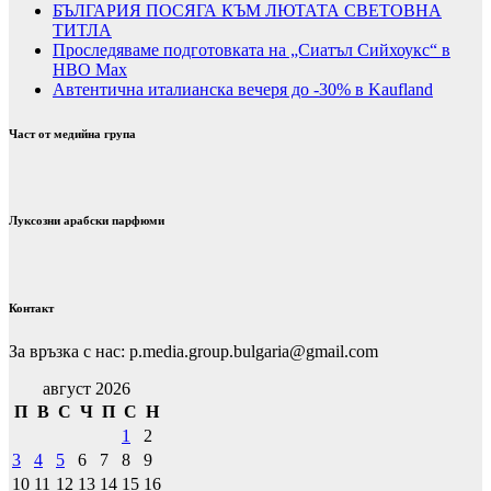
БЪЛГАРИЯ ПОСЯГА КЪМ ЛЮТАТА СВЕТОВНА
ТИТЛА
Проследяваме подготовката на „Сиатъл Сийхоукс“ в
HBO Max
Автентична италианска вечеря до -30% в Kaufland
Част от медийна група
Луксозни арабски парфюми
Контакт
За връзка с нас: p.media.group.bulgaria@gmail.com
август 2026
П
В
С
Ч
П
С
Н
1
2
3
4
5
6
7
8
9
10
11
12
13
14
15
16