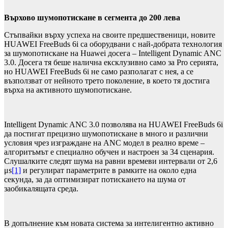
Върхово шумопотискане в сегмента до 200 лева
Стъпвайки върху успеха на своите предшественици, новите
HUAWEI FreeBuds 6i са оборудвани с най-добрата технология
за шумопотискане на Huawei досега – Intelligent Dynamic ANC
3.0. Досега тя беше налична ексклузивно само за Pro серията,
но HUAWEI FreeBuds 6i не само разполагат с нея, а се
възползват от нейното трето поколение, в което тя достига
върха на активното шумопотискане.
Intelligent Dynamic ANC 3.0 позволява на HUAWEI FreeBuds 6i
да постигат прецизно шумопотискане в много и различни
условия чрез изграждане на ANC модел в реално време –
алгоритъмът е специално обучен и настроен за 34 сценария.
Слушалките следят шума на равни времеви интервали от 2,6
μs
[1]
и регулират параметрите в рамките на около една
секунда, за да оптимизират потискането на шума от
заобикалящата среда.
В допълнение към новата система за интелигентно активно