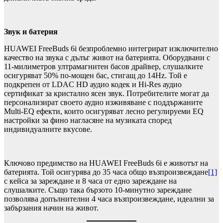
Звук и батерия
HUAWEI FreeBuds 6i безпроблемно интегрират изключително
качество на звука с дълъг живот на батерията. Оборудвани с
11-милиметров ултрамагнитен басов драйвер, слушалките
осигуряват 50% по-мощен бас, стигащ до 14Hz. Той е
подкрепен от LDAC HD аудио кодек и Hi-Res аудио
сертификат за кристално ясен звук. Потребителите могат да
персонализират своето аудио изживяване с поддържаните
Multi-EQ ефекти, които осигуряват лесно регулируеми EQ
настройки за фино нагласяне на музиката според
индивидуалните вкусове.
Ключово предимство на HUAWEI FreeBuds 6i е животът на
батерията. Той осигурява до 35 часа общо възпроизвеждане
[1]
с кейса за зареждане и 8 часа от едно зареждане на
слушалките. Също така бързото 10-минутно зареждане
позволява допълнителни 4 часа възпроизвеждане, идеални за
забързания начин на живот.