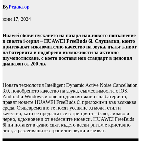
By
Редактор
юни 17, 2024
Huawei обяви пускането на пазара най-новото попълнение
в своята i-серия – HUAWEI FreeBuds 6i. Слушалки, които
притежават изключително качество на звука, дълъг живот
на батерията и подобрени възможности за активно
шумопотискане, с което поставя нов стандарт в ценовия
диапазон от 200 лв.
Новата технология Intelligent Dynamic Active Noise Cancellation
3.0, подобреното качество на звука, съвместимостта с iOS,
Android и Windows и още по-дългият живот на батерията,
правят новите HUAWEI FreeBuds 6i приложими във всякаква
среда. Същевременно те носят усещане за мода, стил и
качество, като се предлагат се в три цвята – бяло, лилаво и
черно, вдъхновени от небесните нюанси. HUAWEI FreeBuds
6i ни потапят в аудио свят, където всеки ритъм е кристално
чист, а разсейващите странични звуци изчезват.