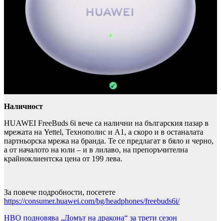
Наличност
HUAWEI FreeBuds 6i вече са налични на българския пазар в
мрежата на Yettel, Технополис и A1, а скоро и в останалата
партньорска мрежа на бранда. Те се предлагат в бяло и черно,
а от началото на юли – и в лилаво, на препоръчителна
крайноклиентска цена от 199 лева.
За повече подробности, посетете
https://consumer.huawei.com/bg/headphones/freebuds6i/
Навигация
HBO подновява „Домът на дракона“ за трети сезон