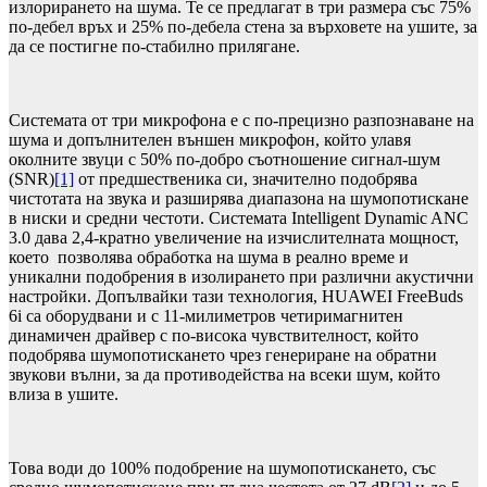
излорирането на шума. Те се предлагат в три размера със 75%
по-дебел връх и 25% по-дебела стена за върховете на ушите, за
да се постигне по-стабилно прилягане.
Системата от три микрофона e с по-прецизно разпознаване на
шума и допълнителен външен микрофон, който улавя
околните звуци с 50% по-добро съотношение сигнал-шум
(SNR)
[1]
от предшественика си, значително подобрява
чистотата на звука и разширява диапазона на шумопотискане
в ниски и средни честоти. Системата Intelligent Dynamic ANC
3.0 дава 2,4-кратно увеличение на изчислителната мощност,
което позволява обработка на шума в реално време и
уникални подобрения в изолирането при различни акустични
настройки. Допълвайки тази технология, HUAWEI FreeBuds
6i са оборудвани и с 11-милиметров четиримагнитен
динамичен драйвер с по-висока чувствителност, който
подобрява шумопотискането чрез генериране на обратни
звукови вълни, за да противодейства на всеки шум, който
влиза в ушите.
Това води до 100% подобрение на шумопотискането, със