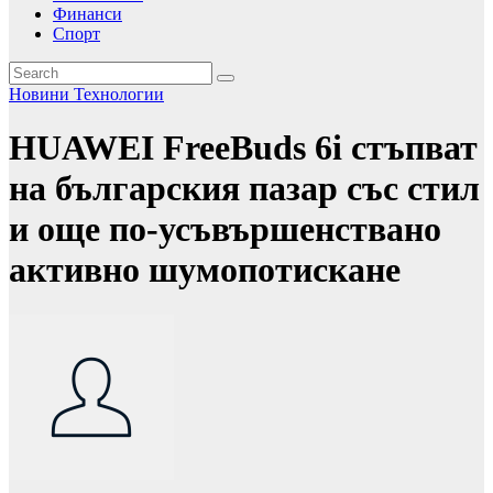
Финанси
Спорт
Новини
Технологии
HUAWEI FreeBuds 6i стъпват
на българския пазар със стил
и още по-усъвършенствано
активно шумопотискане