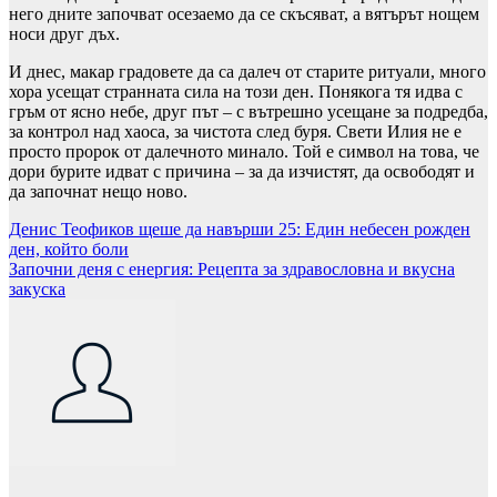
него дните започват осезаемо да се скъсяват, а вятърът нощем
носи друг дъх.
И днес, макар градовете да са далеч от старите ритуали, много
хора усещат странната сила на този ден. Понякога тя идва с
гръм от ясно небе, друг път – с вътрешно усещане за подредба,
за контрол над хаоса, за чистота след буря. Свети Илия не е
просто пророк от далечното минало. Той е символ на това, че
дори бурите идват с причина – за да изчистят, да освободят и
да започнат нещо ново.
Навигация
Денис Теофиков щеше да навърши 25: Един небесен рожден
ден, който боли
Започни деня с енергия: Рецепта за здравословна и вкусна
закуска