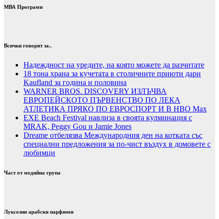
МВА Програми
Всички говорят за..
Надеждност на уредите, на която можете да разчитате
18 тона храна за кучетата в столичните приюти дари
Kaufland за година и половина
WARNER BROS. DISCOVERY ИЗЛЪЧВА
ЕВРОПЕЙСКОТО ПЪРВЕНСТВО ПО ЛЕКА
АТЛЕТИКА ПРЯКО ПО ЕВРОСПОРТ И В НВО Мах
EXE Beach Festival навлиза в своята кулминация с
MRAK, Peggy Gou и Jamie Jones
Dreame отбелязва Международния ден на котката със
специални предложения за по-чист въздух в домовете с
любимци
Част от медийна група
Луксозни арабски парфюми