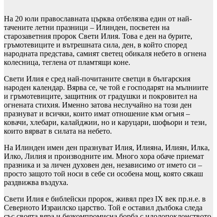
На 20 юли православната църква отбелязва един от най-
тачените летни празници – Илинден, посветен на
старозаветния пророк Свети Илия. Това е ден на бурите,
гръмотевиците и вътрешната сила, ден, в който според
народната представа, самият светец обикаля небето в огнена
колесница, теглена от пламтящи коне.
Свети Илия е сред най-почитаните светци в българския
народен календар. Вярва се, че той е господарят на мълниите
и гръмотевиците, защитник от градушки и покровител на
огнената стихия. Именно затова неслучайно на този ден
празнуват и всички, които имат отношение към огъня –
ковачи, хлебари, калайджии, но и каруцари, шофьори и тези,
които вярват в силата на небето.
На Илинден имен ден празнуват Илия, Илияна, Илиян, Илка,
Илко, Лилия и производните им. Много хора обаче приемат
празника и за личен духовен ден, независимо от името си –
просто защото той носи в себе си особена мощ, която сякаш
раздвижва въздуха.
Свети Илия е библейски пророк, живял през IX век пр.н.е. в
Северното Израилско царство. Той е оставил дълбока следа
със своята вяра и безкомпромисна борба с идолопоклонството.