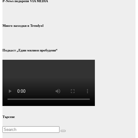
P-News подкрепя VIA MEDIA
Много находки в Trendyol
Подкаст „Един милион пробудени“
Търсене