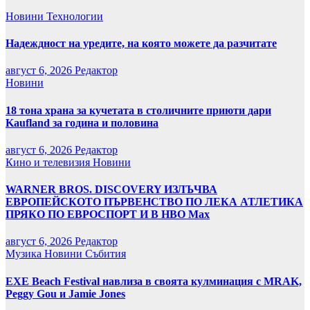
Новини
Технологии
Надеждност на уредите, на която можете да разчитате
август 6, 2026
Редактор
Новини
18 тона храна за кучетата в столичните приюти дари
Kaufland за година и половина
август 6, 2026
Редактор
Кино и телевизия
Новини
WARNER BROS. DISCOVERY ИЗЛЪЧВА
ЕВРОПЕЙСКОТО ПЪРВЕНСТВО ПО ЛЕКА АТЛЕТИКА
ПРЯКО ПО ЕВРОСПОРТ И В НВО Мах
август 6, 2026
Редактор
Музика
Новини
Събития
EXE Beach Festival навлиза в своята кулминация с MRAK,
Peggy Gou и Jamie Jones