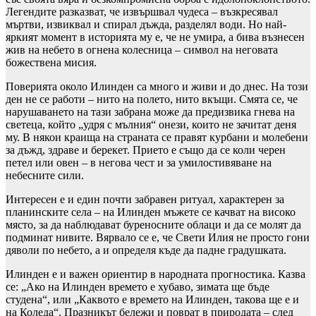
Легендите разказват, че извършвал чудеса – възкресявал
мъртви, извиквал и спирал дъжда, разделял води. Но най-
яркият момент в историята му е, че не умира, а бива възнесен
жив на небето в огнена колесница – символ на неговата
божествена мисия.
Поверията около Илинден са много и живи и до днес. На този
ден не се работи – нито на полето, нито вкъщи. Смята се, че
нарушаването на тази забрана може да предизвика гнева на
светеца, който „удря с мълния“ онези, които не зачитат деня
му. В някои краища на страната се правят курбани и молебени
за дъжд, здраве и берекет. Прието е също да се коли черен
петел или овен – в негова чест и за умилостивяване на
небесните сили.
Интересен е и един почти забравен ритуал, характерен за
планинските села – на Илинден мъжете се качват на високо
място, за да наблюдават буреносните облаци и да се молят да
подминат нивите. Вярвало се е, че Свети Илия не просто гони
дяволи по небето, а и определя къде да падне градушката.
Илинден е и важен ориентир в народната прогностика. Казва
се: „Ако на Илинден времето е хубаво, зимата ще бъде
студена“, или „Каквото е времето на Илинден, такова ще е и
на Коледа“. Празникът бележи и поврат в природата – след