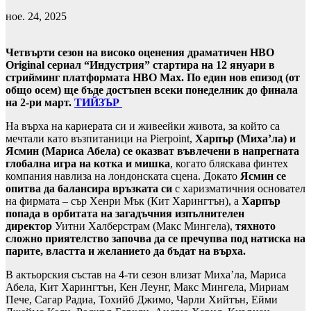
ное. 24, 2025
Четвърти сезон на високо оценения драматичен HBO
Original сериал “Индустрия” стартира на 12 януари в
стрийминг платформата HBO Max. По един нов епизод (от
общо осем) ще бъде достъпен всеки понеделник до финала
на 2-ри март.
ТИЙЗЪР
На върха на кариерата си и живеейки живота, за който са
мечтали като възпитаници на Pierpoint,
Харпър (Миха’ла) и
Ясмин (Мариса Абела) се оказват въвлечени в напрегната
глобална игра на котка и мишка
, когато бляскава финтех
компания навлиза на лондонската сцена. Докато
Ясмин се
опитва да балансира връзката си
с харизматичния основател
на фирмата – сър Хенри Мък (Кит Харингтън), а
Харпър
попада в орбитата на загадъчния изпълнителен
директор
Уитни Халберстрам (Макс Мингела),
тяхното
сложно приятелство започва да се пречупва под натиска на
парите, властта и желанието да бъдат на върха.
В актьорския състав на 4-ти сезон влизат Миха’ла, Мариса
Абела, Кит Харингтън, Кен Леунг, Макс Мингела, Мириам
Пече, Сагар Радиа, Тохийб Джимо, Чарли Хийтън, Ейми