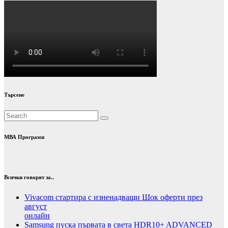
Търсене
МВА Програми
Всички говорят за..
Vivacom стартира с изненадващи Шок оферти през
август
онлайн
Samsung пуска първата в света HDR10+ ADVANCED