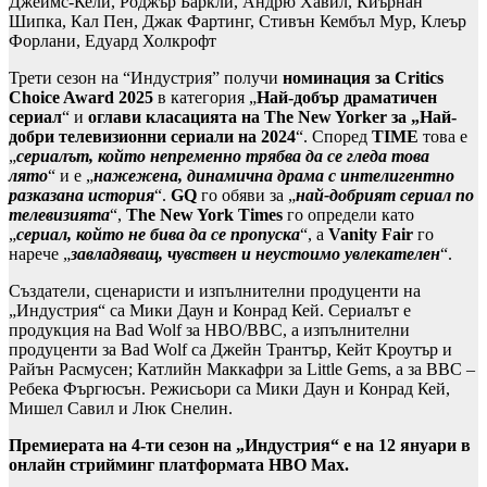
Джеймс-Кели, Роджър Баркли, Андрю Хавил, Киърнан
Шипка, Кал Пен, Джак Фартинг, Стивън Кембъл Мур, Клеър
Форлани, Едуард Холкрофт
Трети сезон на “Индустрия” получи
номинация за Critics
Choice Award 2025
в категория „
Най-добър драматичен
сериал
“ и
оглави класацията на The New Yorker за „Най-
добри телевизионни сериали на 2024
“. Според
TIME
това е
„
сериалът, който непременно трябва да се гледа това
лято
“ и е „
нажежена, динамична драма с интелигентно
разказана история
“.
GQ
го обяви за „
най-добрият сериал по
телевизията
“,
The New York Times
го определи като
„
сериал, който не бива да се пропуска
“, а
Vanity Fair
го
нарече „
завладяващ, чувствен и неустоимо увлекателен
“.
Създатели, сценаристи и изпълнителни продуценти на
„Индустрия“ са Мики Даун и Конрад Кей. Сериалът е
продукция на Bad Wolf за HBO/BBC, а изпълнителни
продуценти за Bad Wolf са Джейн Трантър, Кейт Кроутър и
Райън Расмусен; Катлийн Маккафри за Little Gems, а за BBC –
Ребека Фъргюсън. Режисьори са Мики Даун и Конрад Кей,
Мишел Савил и Люк Снелин.
Премиерата на 4-ти сезон на „Индустрия“ е на 12 януари в
онлайн стрийминг платформата HBO Max.