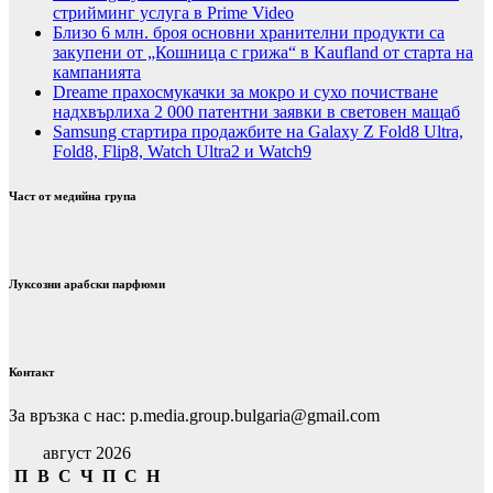
стрийминг услуга в Prime Video
Близо 6 млн. броя основни хранителни продукти са
закупени от „Кошница с грижа“ в Kaufland от старта на
кампанията
Dreame прахосмукачки за мокро и сухо почистване
надхвърлиха 2 000 патентни заявки в световен мащаб
Samsung стартира продажбите на Galaxy Z Fold8 Ultra,
Fold8, Flip8, Watch Ultra2 и Watch9
Част от медийна група
Луксозни арабски парфюми
Контакт
За връзка с нас: p.media.group.bulgaria@gmail.com
август 2026
П
В
С
Ч
П
С
Н