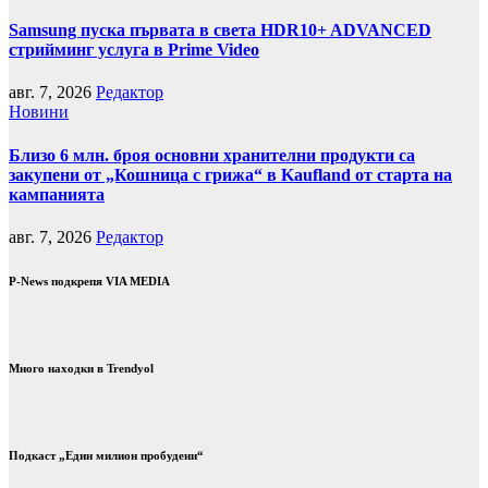
Samsung пуска първата в света HDR10+ ADVANCED
стрийминг услуга в Prime Video
авг. 7, 2026
Редактор
Новини
Близо 6 млн. броя основни хранителни продукти са
закупени от „Кошница с грижа“ в Kaufland от старта на
кампанията
авг. 7, 2026
Редактор
P-News подкрепя VIA MEDIA
Много находки в Trendyol
Подкаст „Един милион пробудени“