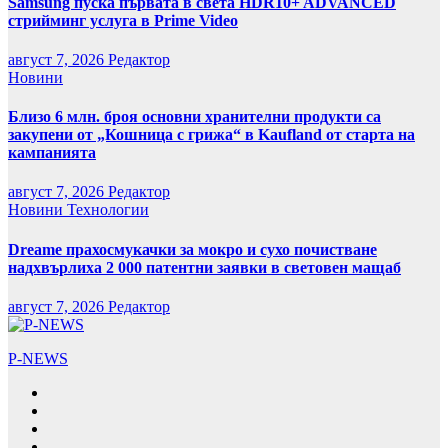
Samsung пуска първата в света HDR10+ ADVANCED
стрийминг услуга в Prime Video
август 7, 2026
Редактор
Новини
Близо 6 млн. броя основни хранителни продукти са
закупени от „Кошница с грижа“ в Kaufland от старта на
кампанията
август 7, 2026
Редактор
Новини
Технологии
Dreame прахосмукачки за мокро и сухо почистване
надхвърлиха 2 000 патентни заявки в световен мащаб
август 7, 2026
Редактор
P-NEWS