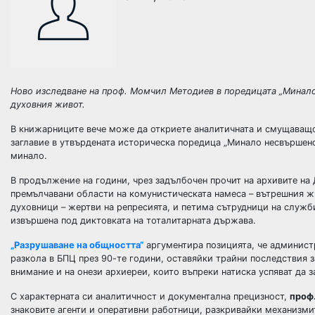
Ново изследване на проф. Момчил Методиев в поредицата „Минало
духовния живот.
В книжарниците вече може да откриете аналитичната и смущаващ
заглавие в утвърдената историческа поредица „Минало несвършено“
минало.
В продължение на години, чрез задълбочен прочит на архивите на
премълчавани области на комунистическата намеса – вътрешния жи
духовници – жертви на репресията, и петима сътрудници на служб
извършена под диктовката на тоталитарната държава.
„Разрушаване на общността“
аргументира позицията, че админист
разкола в БПЦ през 90-те години, оставяйки трайни последствия з
внимание и на онези архиереи, които въпреки натиска успяват да 
С характерната си аналитичност и документална прецизност,
проф
знаковите агенти и оперативни работници, разкривайки механизмит