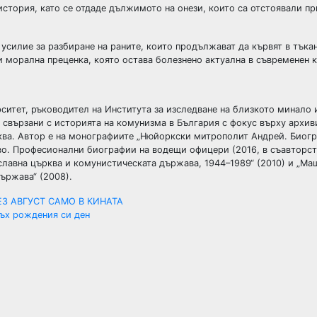
 история, като се отдаде дължимото на онези, които са отстоявали пр
е усилие за разбиране на раните, които продължават да кървят в тъкан
 морална преценка, която остава болезнено актуална в съвременен к
ситет, ръководител на Института за изследване на близкото минало 
а свързани с историята на комунизма в България с фокус върху архив
ква. Автор е на монографиите „Нюйоркски митрополит Андрей. Биогр
тво. Професионални биографии на водещи офицери (2016, в съавторс
лавна църква и комунистическата държава, 1944–1989“ (2010) и „Ма
ържава“ (2008).
З АВГУСТ САМО В КИНАТА
ръх рождения си ден