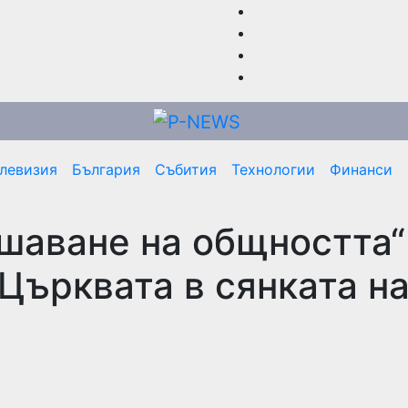
елевизия
България
Събития
Технологии
Финанси
шаване на общността“
Църквата в сянката н