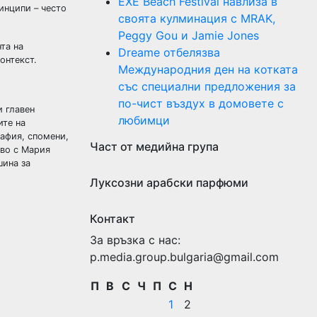
EXE Beach Festival навлиза в
инципи – често
своята кулминация с MRAK,
Peggy Gou и Jamie Jones
та на
Dreame отбелязва
онтекст.
Международния ден на котката
със специални предложения за
по-чист въздух в домовете с
и главен
любимци
ите на
афия, спомени,
Част от медийна група
тво с Мария
шина за
Луксозни арабски парфюми
Контакт
За връзка с нас:
p.media.group.bulgaria@gmail.com
П
В
С
Ч
П
С
Н
1
2