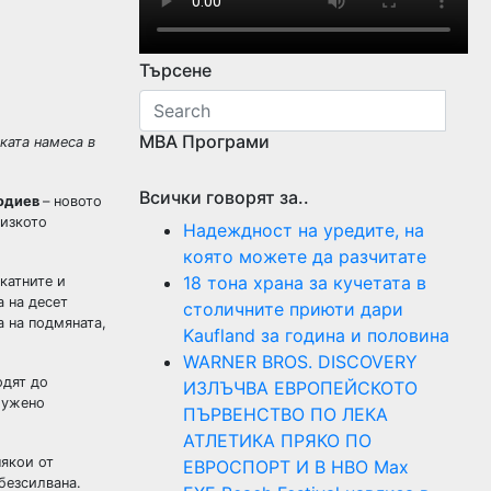
Търсене
МВА Програми
ката намеса в
Всички говорят за..
одиев
– новото
лизкото
Надеждност на уредите, на
която можете да разчитате
18 тона храна за кучетата в
катните и
 на десет
столичните приюти дари
а на подмяната,
Kaufland за година и половина
WARNER BROS. DISCOVERY
одят до
ИЗЛЪЧВА ЕВРОПЕЙСКОТО
служено
ПЪРВЕНСТВО ПО ЛЕКА
АТЛЕТИКА ПРЯКО ПО
някои от
ЕВРОСПОРТ И В НВО Мах
безсилвана.