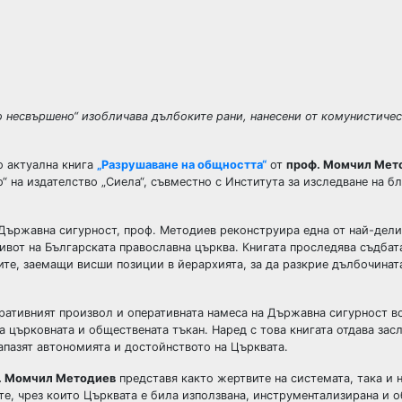
 несвършено“ изобличава дълбоките рани, нанесени от комунистичес
о актуална книга
„Разрушаване на общността“
от
проф. Момчил Мет
 на издателство „Сиела“, съвместно с Института за изследване на б
 Държавна сигурност, проф. Методиев реконструира една от най-дели
вот на Българската православна църква. Книгата проследява съдбата
ите, заемащи висши позиции в йерархията, за да разкрие дълбочинат
ративният произвол и оперативната намеса на Държавна сигурност в
а църковната и обществената тъкан. Наред с това книгата отдава за
запазят автономията и достойнството на Църквата.
. Момчил Методиев
представя както жертвите на системата, така и 
е, чрез които Църквата е била използвана, инструментализирана и о