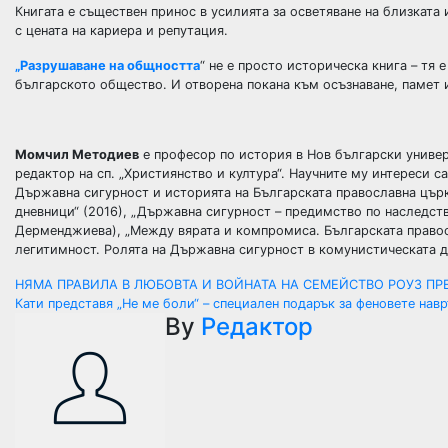
Книгата е съществен принос в усилията за осветяване на близката
с цената на кариера и репутация.
„Разрушаване на общността
“ не е просто историческа книга – тя 
българското общество. И отворена покана към осъзнаване, памет и
Момчил Методиев
е професор по история в Нов български универ
редактор на сп. „Християнство и култура“. Научните му интереси с
Държавна сигурност и историята на Българската православна цър
дневници“ (2016), „Държавна сигурност – предимство по наследс
Дерменджиева), „Между вярата и компромиса. Българската правос
легитимност. Ролята на Държавна сигурност в комунистическата д
Навигация
НЯМА ПРАВИЛА В ЛЮБОВТА И ВОЙНАТА НА СЕМЕЙСТВО РОУЗ ПРЕ
Кати представя „Не ме боли“ – специален подарък за феновете нав
By
Редактор