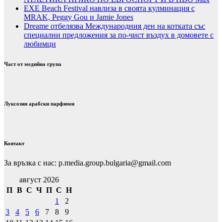
EXE Beach Festival навлиза в своята кулминация с
MRAK, Peggy Gou и Jamie Jones
Dreame отбелязва Международния ден на котката със
специални предложения за по-чист въздух в домовете с
любимци
Част от медийна група
Луксозни арабски парфюми
Контакт
За връзка с нас: p.media.group.bulgaria@gmail.com
август 2026
П
В
С
Ч
П
С
Н
1
2
3
4
5
6
7
8
9