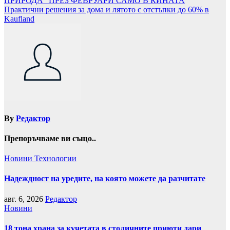
ПРИРОДА“ ПРЕЗ ФЕВРУАРИ САМО В КИНАТА
Практични решения за дома и лятото с отстъпки до 60% в
Kaufland
By
Редактор
Препоръчваме ви също..
Новини
Технологии
Надеждност на уредите, на която можете да разчитате
авг. 6, 2026
Редактор
Новини
18 тона храна за кучетата в столичните приюти дари