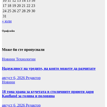
10
11
12
13
14
15
16
17
18
19
20
21
22
23
24
25
26
27
28
29
30
31
« юли
Орифлейм
Може би сте пропуснали
Новини
Технологии
Надеждност на уредите, на която можете да разчитате
август 6, 2026
Редактор
Новини
18 тона храна за кучетата в столичните приюти дари
Kaufland за година и половина
август 6, 2026
Редактор