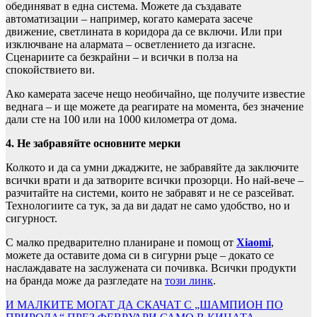
обединяват в една система. Можете да създавате
автоматизации – например, когато камерата засече
движение, светлината в коридора да се включи. Или при
изключване на алармата – осветлението да изгасне.
Сценариите са безкрайни – и всички в полза на
спокойствието ви.
Ако камерата засече нещо необичайно, ще получите известие
веднага – и ще можете да реагирате на момента, без значение
дали сте на 100 или на 1000 километра от дома.
4. Не забравяйте основните мерки
Колкото и да са умни джаджите, не забравяйте да заключите
всички врати и да затворите всички прозорци. Но най-вече –
разчитайте на системи, които не забравят и не се разсейват.
Технологиите са тук, за да ви дадат не само удобство, но и
сигурност.
С малко предварително планиране и помощ от
Xiaomi
,
можете да оставите дома си в сигурни ръце – докато се
наслаждавате на заслужената си почивка. Всички продукти
на бранда може да разгледате на
този линк
.
Навигация
И МАЛКИТЕ МОГАТ ДА СКАЧАТ С „ШАМПИОН ПО