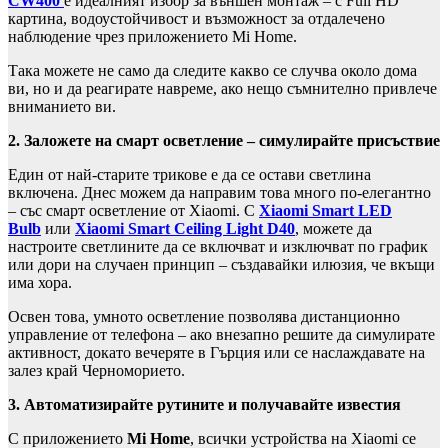
CW400
е идеалният избор за външен монтаж – с Full HD
картина, водоустойчивост и възможност за отдалечено
наблюдение чрез приложението Mi Home.
Така можете не само да следите какво се случва около дома
ви, но и да реагирате навреме, ако нещо съмнително привлече
вниманието ви.
2. Заложете на смарт осветление – симулирайте присъствие
Един от най-старите трикове е да се остави светлина
включена. Днес можем да направим това много по-елегантно
– със смарт осветление от Xiaomi. С
Xiaomi Smart LED
Bulb
или
Xiaomi Smart Ceiling Light D40
, можете да
настроите светлините да се включват и изключват по график
или дори на случаен принцип – създавайки илюзия, че вкъщи
има хора.
Освен това, умното осветление позволява дистанционно
управление от телефона – ако внезапно решите да симулирате
активност, докато вечеряте в Гърция или се наслаждавате на
залез край Черноморието.
3. Автоматизирайте рутините и получавайте известия
С приложението
Mi Home
, всички устройства на Xiaomi се