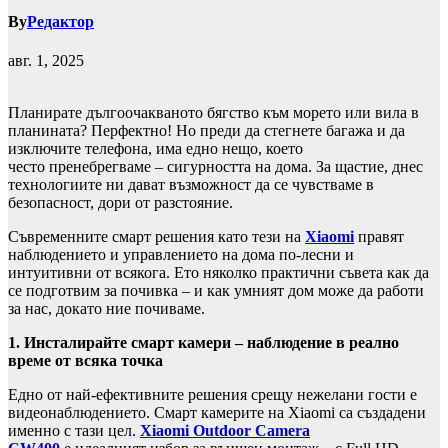
By
Редактор
авг. 1, 2025
Планирате дългоочакваното бягство към морето или вила в
планината? Перфектно! Но преди да стегнете багажа и да
изключите телефона, има едно нещо, което
често пренебрегваме – сигурността на дома. За щастие, днес
технологиите ни дават възможност да се чувстваме в
безопасност, дори от разстояние.
Съвременните смарт решения като тези на
Xiaomi
правят
наблюдението и управлението на дома по-лесни и
интуитивни от всякога. Ето няколко практични съвета как да
се подготвим за почивка – и как умният дом може да работи
за нас, докато ние почиваме.
1. Инсталирайте смарт камери – наблюдение в реално
време от всяка точка
Едно от най-ефективните решения срещу нежелани гости е
видеонаблюдението. Смарт камерите на Xiaomi са създадени
именно с тази цел.
Xiaomi Outdoor Camera