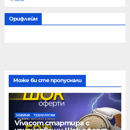
Орифлейм
Може би сте пропуснали
НОВИНИ
ТЕХНОЛОГИИ
Vivacom стартира с