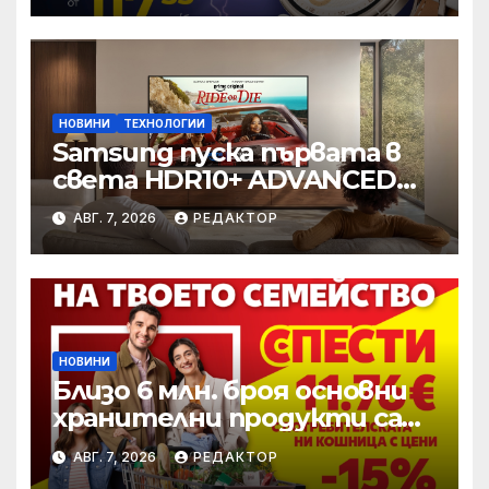
НОВИНИ
ТЕХНОЛОГИИ
Samsung пуска първата в
света HDR10+ ADVANCED
стрийминг услуга в Prime
АВГ. 7, 2026
РЕДАКТОР
Video
НОВИНИ
Близо 6 млн. броя основни
хранителни продукти са
закупени от „Кошница с
АВГ. 7, 2026
РЕДАКТОР
грижа“ в Kaufland от