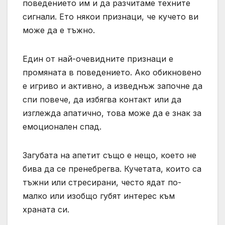
поведението им и да разчитаме техните
сигнали. Ето някои признаци, че кучето ви
може да е тъжно.
Един от най-очевидните признаци е
промяната в поведението. Ако обикновено
е игриво и активно, а изведнъж започне да
спи повече, да избягва контакт или да
изглежда апатично, това може да е знак за
емоционален спад.
Загубата на апетит също е нещо, което не
бива да се пренебрегва. Кучетата, които са
тъжни или стресирани, често ядат по-
малко или изобщо губят интерес към
храната си.