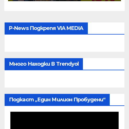
старта на кампанията
P-News Подкрепя VIA MEDIA
Много Находки В Trendyol
Подкаст „Един Милион Пробудени“
Видео