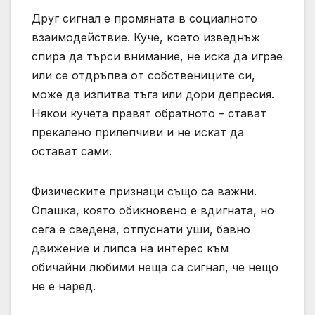
Друг сигнал е промяната в социалното
взаимодействие. Куче, което изведнъж
спира да търси внимание, не иска да играе
или се отдръпва от собствениците си,
може да изпитва тъга или дори депресия.
Някои кучета правят обратното – стават
прекалено прилепчиви и не искат да
остават сами.
Физическите признаци също са важни.
Опашка, която обикновено е вдигната, но
сега е сведена, отпуснати уши, бавно
движение и липса на интерес към
обичайни любими неща са сигнал, че нещо
не е наред.